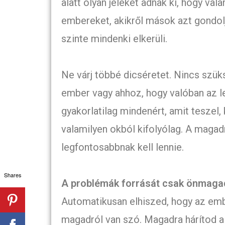
alatt olyan jeleket adnak ki, hogy val
embereket, akikről mások azt gondoljá
szinte mindenki elkerüli.
Ne várj többé dicséretet. Nincs szük
ember vagy ahhoz, hogy valóban az leg
gyakorlatilag mindenért, amit teszel,
valamilyen okból kifolyólag. A magad
legfontosabbnak kell lennie.
Shares
A problémák forrását csak önmaga
Automatikusan elhiszed, hogy az embe
magadról van szó. Magadra hárítod a 