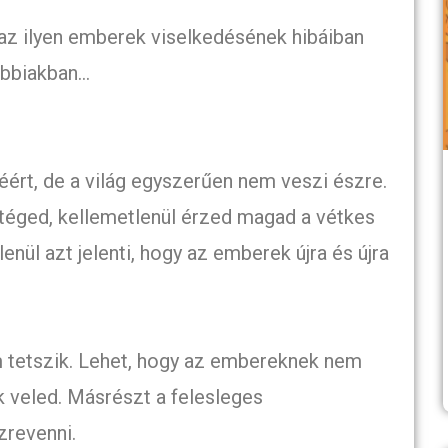
az ilyen emberek viselkedésének hibáiban
ábbiakban…
éért, de a világ egyszerűen nem veszi észre.
éged, kellemetlenül érzed magad a vétkes
lenül azt jelenti, hogy az emberek újra és újra
m tetszik. Lehet, hogy az embereknek nem
k veled. Másrészt a felesleges
zrevenni.