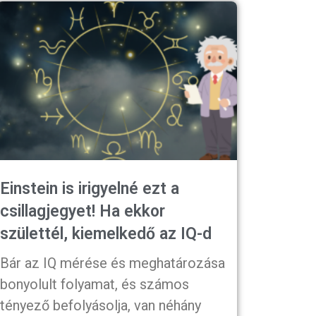
Einstein is irigyelné ezt a
csillagjegyet! Ha ekkor
születtél, kiemelkedő az IQ-d
Bár az IQ mérése és meghatározása
bonyolult folyamat, és számos
tényező befolyásolja, van néhány