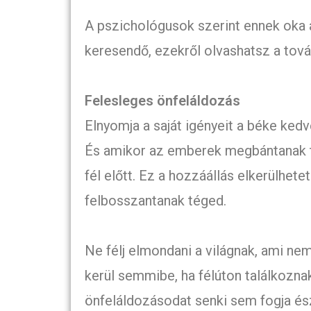
A pszichológusok szerint ennek oka 
keresendő, ezekről olvashatsz a tov
Felesleges önfeláldozás
Elnyomja a saját igényeit a béke kedv
És amikor az emberek megbántanak t
fél előtt. Ez a hozzáállás elkerülhetet
felbosszantanak téged.
Ne félj elmondani a világnak, ami ne
kerül semmibe, ha félúton találkozna
önfeláldozásodat senki sem fogja és