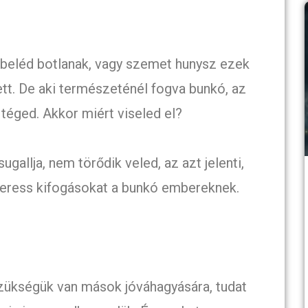
 beléd botlanak, vagy szemet hunysz ezek
lett. De aki természeténél fogva bunkó, az
 téged. Akkor miért viseled el?
ugallja, nem törődik veled, az azt jelenti,
keress kifogásokat a bunkó embereknek.
zükségük van mások jóváhagyására, tudat