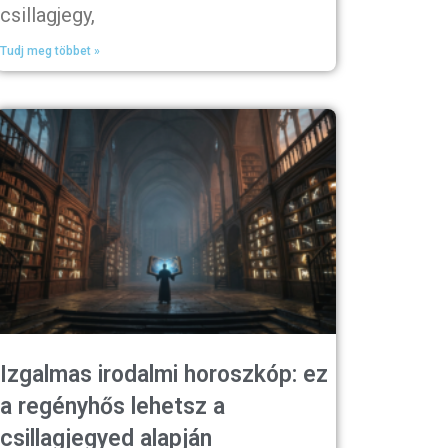
csillagjegy,
Tudj meg többet »
Izgalmas irodalmi horoszkóp: ez
a regényhős lehetsz a
csillagjegyed alapján