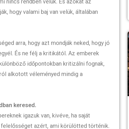
ami nincs rendben velük. És azokat az
k, hogy valami baj van velük, általában
séged arra, hogy azt mondják neked, hogy jó
yél. És ne félj a kritikától. Az emberek
 különböző időpontokban kritizálni fognak,
ról alkotott véleményed mindig a
dban keresed.
reknek igazuk van, kivéve, ha saját
felelősséget azért, ami körülötted történik.