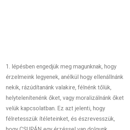
1. lépésben engedjük meg magunknak, hogy
érzelmeink legyenek, anélkül hogy ellenállnánk
nekik, rázúdítanánk valakire, félnénk tőlük,
helytelenítenénk őket, vagy moralizálnánk őket
velük kapcsolatban. Ez azt jelenti, hogy
félretesszük ítéleteinket, és észrevesszük,
hogy CSUPÁN egy érzéssel van dolgunk.