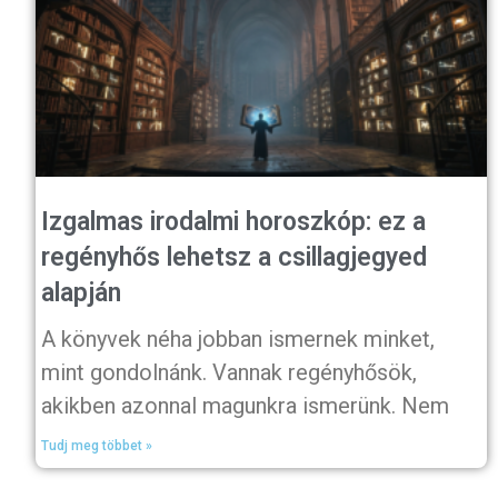
Izgalmas irodalmi horoszkóp: ez a
regényhős lehetsz a csillagjegyed
alapján
A könyvek néha jobban ismernek minket,
mint gondolnánk. Vannak regényhősök,
akikben azonnal magunkra ismerünk. Nem
Tudj meg többet »