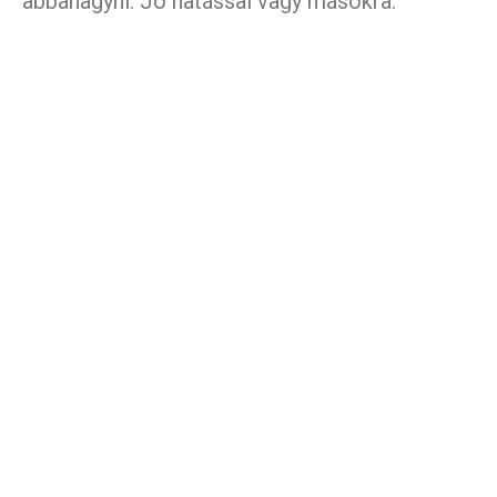
abbahagyni. Jó hatással vagy másokra.