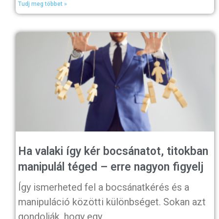
Tudj meg többet »
Ha valaki így kér bocsánatot, titokban
manipulál téged – erre nagyon figyelj
Így ismerheted fel a bocsánatkérés és a
manipuláció közötti különbséget. Sokan azt
gondolják, hogy egy