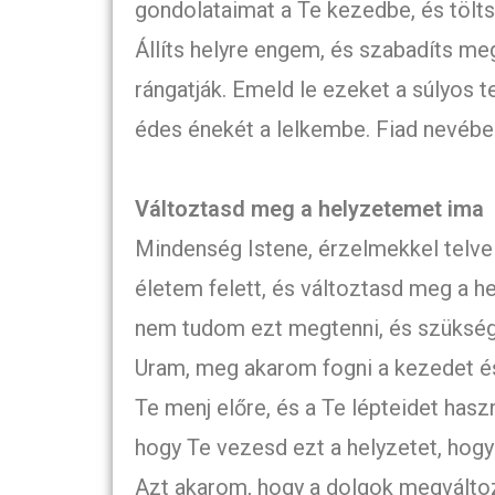
gondolataimat a Te kezedbe, és tölts
Állíts helyre engem, és szabadíts me
rángatják. Emeld le ezeket a súlyos t
édes énekét a lelkembe. Fiad nevé
Változtasd meg a helyzetemet ima
Mindenség Istene, érzelmekkel telve 
életem felett, és változtasd meg a h
nem tudom ezt megtenni, és szükségem
Uram, meg akarom fogni a kezedet é
Te menj előre, és a Te lépteidet hasz
hogy Te vezesd ezt a helyzetet, hogy
Azt akarom, hogy a dolgok megválto