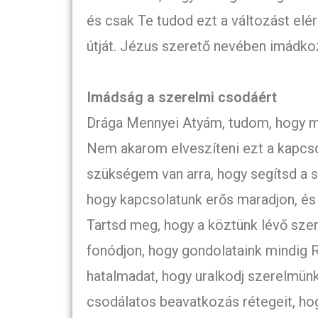
és csak Te tudod ezt a változást elé
útját. Jézus szerető nevében imádk
Imádság a szerelmi csodáért
Drága Mennyei Atyám, tudom, hogy mi
Nem akarom elveszíteni ezt a kapcso
szükségem van arra, hogy segítsd a s
hogy kapcsolatunk erős maradjon, és
Tartsd meg, hogy a köztünk lévő szer
fonódjon, hogy gondolataink mindig 
hatalmadat, hogy uralkodj szerelmünkö
csodálatos beavatkozás rétegeit, ho