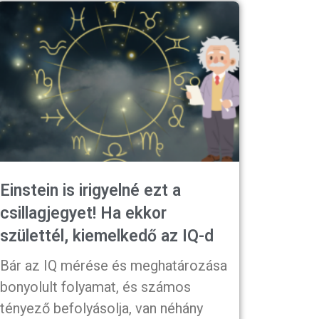
Einstein is irigyelné ezt a
csillagjegyet! Ha ekkor
születtél, kiemelkedő az IQ-d
Bár az IQ mérése és meghatározása
bonyolult folyamat, és számos
tényező befolyásolja, van néhány