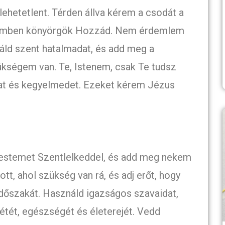
lehetetlent. Térden állva kérem a csodát a
elkemben könyörgök Hozzád. Nem érdemlem
áld szent hatalmadat, és add meg a
kségem van. Te, Istenem, csak Te tudsz
at és kegyelmedet. Ezeket kérem Jézus
testemet Szentlelkeddel, és add meg nekem
tt, ahol szükség van rá, és adj erőt, hogy
dőszakát. Használd igazságos szavaidat,
étét, egészségét és életerejét. Vedd