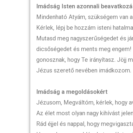
Imádság Isten azonnali beavatkozá
Mindenható Atyám, szükségem van arra
Kérlek, lépj be hozzám isteni hatalma
Mutasd meg nagyszerűségedet és jár
dicsőségedet és ments meg engem! B
gonosznak, hogy Te irányítasz. Jöjj
Jézus szerető nevében imádkozom.
Imádság a megoldásokért
Jézusom, Megváltóm, kérlek, hogy 
Az élet most olyan nagy kihívást je
Rád éjjel és nappal, hogy megvigaszta