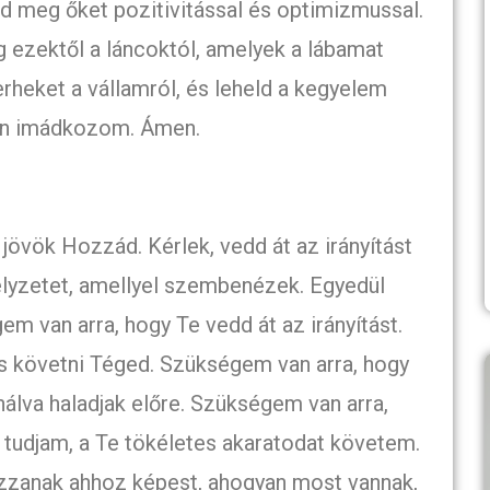
d meg őket pozitivitással és optimizmussal.
g ezektől a láncoktól, amelyek a lábamat
erheket a vállamról, és leheld a kegyelem
ben imádkozom. Ámen.
jövök Hozzád. Kérlek, vedd át az irányítást
elyzetet, amellyel szembenézek. Egyedül
 van arra, hogy Te vedd át az irányítást.
s követni Téged. Szükségem van arra, hogy
nálva haladjak előre. Szükségem van arra,
 tudjam, a Te tökéletes akaratodat követem.
zzanak ahhoz képest, ahogyan most vannak,