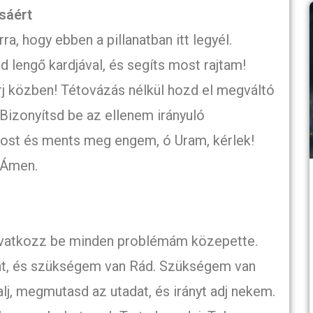
sáért
, hogy ebben a pillanatban itt legyél.
d lengő kardjával, és segíts most rajtam!
j közben! Tétovázás nélkül hozd el megváltó
izonyítsd be az ellenem irányuló
 most és ments meg engem, ó Uram, kérlek!
 Ámen.
avatkozz be minden problémám közepette.
lent, és szükségem van Rád. Szükségem van
lj, megmutasd az utadat, és irányt adj nekem.