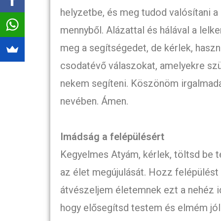
helyzetbe, és meg tudod valósítani a 
mennyből. Alázattal és hálával a l
meg a segítségedet, de kérlek, haszn
csodatévő válaszokat, amelyekre szü
nekem segíteni. Köszönöm irgalmad
nevében. Ámen.
Imádság a felépülésért
Kegyelmes Atyám, kérlek, töltsd be 
az élet megújulását. Hozz felépülést o
átvészeljem életemnek ezt a nehéz i
hogy elősegítsd testem és elmém jól