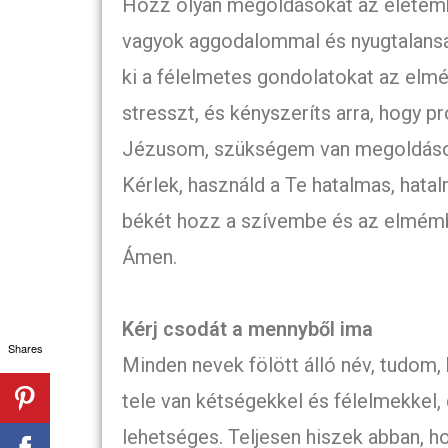
Hozz olyan megoldásokat az életembe
vagyok aggodalommal és nyugtalanság
ki a félelmetes gondolatokat az elm
stresszt, és kényszeríts arra, hogy p
Jézusom, szükségem van megoldások
Kérlek, használd a Te hatalmas, hata
békét hozz a szívembe és az elmém
Ámen.
Kérj csodát a mennyből ima
Shares
Minden nevek fölött álló név, tudom,
tele van kétségekkel és félelmekkel
lehetséges. Teljesen hiszek abban, 