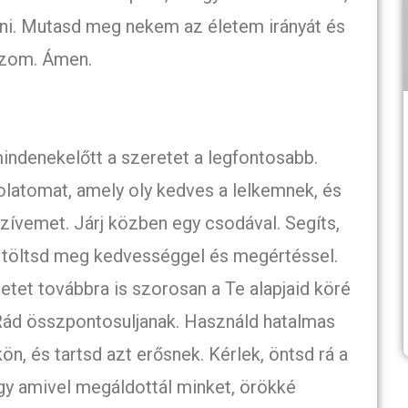
rni. Mutasd meg nekem az életem irányát és
ozom. Ámen.
ndenekelőtt a szeretet a legfontosabb.
latomat, amely oly kedves a lelkemnek, és
zívemet. Járj közben egy csodával. Segíts,
 töltsd meg kedvességgel és megértéssel.
etet továbbra is szorosan a Te alapjaid köré
Rád összpontosuljanak. Használd hatalmas
n, és tartsd azt erősnek. Kérlek, öntsd rá a
gy amivel megáldottál minket, örökké