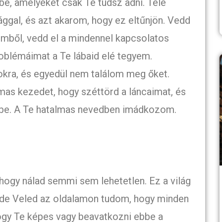
, amelyeket csak Te tudsz adni. Tele
gal, és azt akarom, hogy ez eltűnjön. Vedd
émből, vedd el a mindennel kapcsolatos
roblémáimat a Te lábaid elé tegyem.
ra, és egyedül nem találom meg őket.
lmas kezedet, hogy széttörd a láncaimat, és
be. A Te hatalmas nevedben imádkozom.
 hogy nálad semmi sem lehetetlen. Ez a világ
, de Veled az oldalamon tudom, hogy minden
hogy Te képes vagy beavatkozni ebbe a