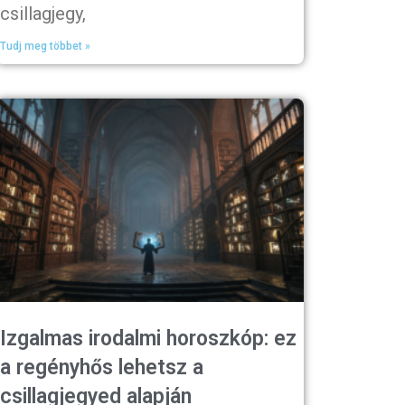
csillagjegy,
Tudj meg többet »
Izgalmas irodalmi horoszkóp: ez
a regényhős lehetsz a
csillagjegyed alapján