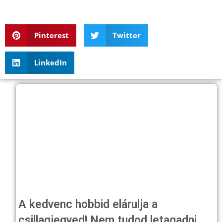
Pinterest
Twitter
LinkedIn
A kedvenc hobbid elárulja a
csillagjegyed! Nem tudod letagadni