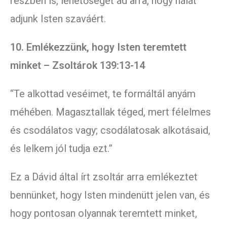
részben is, lehetőséget ad arra, hogy hálát
adjunk Isten szaváért.
10. Emlékezzünk, hogy Isten teremtett
minket – Zsoltárok 139:13-14
“Te alkottad veséimet, te formáltál anyám
méhében. Magasztallak téged, mert félelmes
és csodálatos vagy; csodálatosak alkotásaid,
és lelkem jól tudja ezt.”
Ez a Dávid által írt zsoltár arra emlékeztet
bennünket, hogy Isten mindenütt jelen van, és
hogy pontosan olyannak teremtett minket,