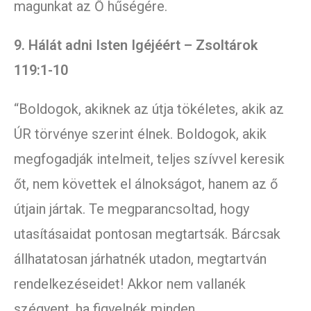
magunkat az Ő hűségére.
9. Hálát adni Isten Igéjéért – Zsoltárok
119:1-10
“Boldogok, akiknek az útja tökéletes, akik az
ÚR törvénye szerint élnek. Boldogok, akik
megfogadják intelmeit, teljes szívvel keresik
őt, nem követtek el álnokságot, hanem az ő
útjain jártak. Te megparancsoltad, hogy
utasításaidat pontosan megtartsák. Bárcsak
állhatatosan járhatnék utadon, megtartván
rendelkezéseidet! Akkor nem vallanék
szégyent, ha figyelnék minden