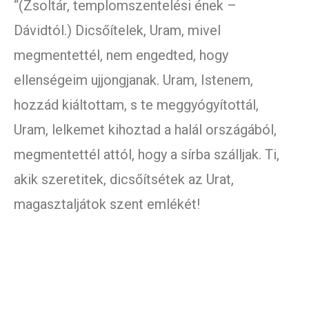
“(Zsoltár, templomszentelési ének –
Dávidtól.) Dicsőítelek, Uram, mivel
megmentettél, nem engedted, hogy
ellenségeim ujjongjanak. Uram, Istenem,
hozzád kiáltottam, s te meggyógyítottál,
Uram, lelkemet kihoztad a halál országából,
megmentettél attól, hogy a sírba szálljak. Ti,
akik szeretitek, dicsőítsétek az Urat,
magasztaljátok szent emlékét!