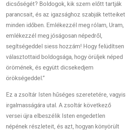
dicsőségét? Boldogok, kik szem előtt tartják
parancsait, és az igazsághoz szabják tetteiket
minden időben. Emlékezzél meg rólam, Uram,
emlékezzél meg jóságosan népedről,
segítségeddel siess hozzám! Hogy felüdítsen
választottaid boldogsága, hogy örüljek néped
örömének, és együtt dicsekedjem
örökségeddel.”
Ez a zsoltár Isten hűséges szeretetére, vagyis
irgalmasságára utal. A zsoltár következő
versei újra elbeszélik Isten engedetlen
népének részleteit, és azt, hogyan könyörült