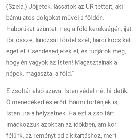
(Szela.) Jöjjetek, lássátok az ÚR tetteit, aki
bámulatos dolgokat művel a földön.
Háborúkat szüntet meg a föld kerekségén, íjat
tör össze, lándzsát tördel szét, harci kocsikat
éget el. Csendesedjetek el, és tudjátok meg,
hogy én vagyok az Isten! Magasztalnak a
népek, magasztal a föld.”
E zsoltár első szavai Isten védelmét hirdetik.
Ő menedéked és erőd. Bármi történjék is,
Isten ura a helyzetnek. Ha ezt a zsoltárt
imádkozzuk azokban az időkben, amikor
félünk, az reményt ad a kitartáshoz, mert