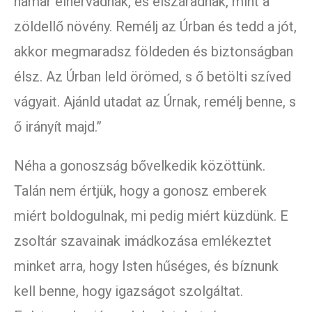
hamar elhervadnak, és elszáradnak, mint a
zöldellő növény. Remélj az Úrban és tedd a jót,
akkor megmaradsz földeden és biztonságban
élsz. Az Úrban leld örömed, s ő betölti szíved
vágyait. Ajánld utadat az Úrnak, remélj benne, s
ő irányít majd.”
Néha a gonoszság bővelkedik közöttünk.
Talán nem értjük, hogy a gonosz emberek
miért boldogulnak, mi pedig miért küzdünk. E
zsoltár szavainak imádkozása emlékeztet
minket arra, hogy Isten hűséges, és bíznunk
kell benne, hogy igazságot szolgáltat.