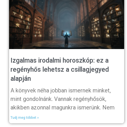
Izgalmas irodalmi horoszkóp: ez a
regényhős lehetsz a csillagjegyed
alapján
A könyvek néha jobban ismernek minket,
mint gondolnánk. Vannak regényhősök,
akikben azonnal magunkra ismerünk. Nem
Tudj meg többet »