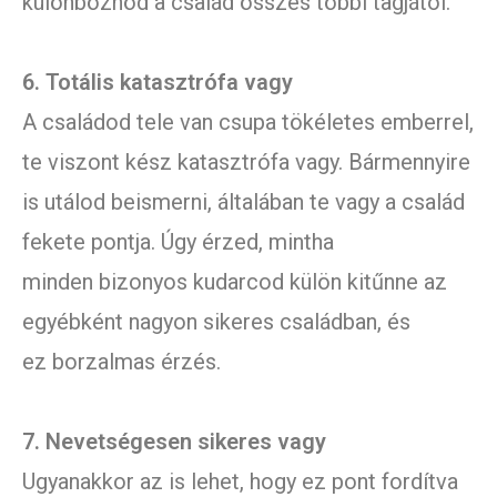
különböznöd a család összes többi tagjától.
6. Totális katasztrófa vagy
A családod tele van csupa tökéletes emberrel,
te viszont kész katasztrófa vagy. Bármennyire
is utálod beismerni, általában te vagy a család
fekete pontja. Úgy érzed, mintha
minden bizonyos kudarcod külön kitűnne az
egyébként nagyon sikeres családban, és
ez borzalmas érzés.
7. Nevetségesen sikeres vagy
Ugyanakkor az is lehet, hogy ez pont fordítva