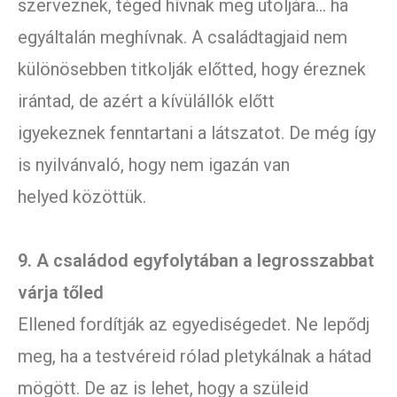
szerveznek, téged hívnak meg utoljára… ha
egyáltalán meghívnak. A családtagjaid nem
különösebben titkolják előtted, hogy éreznek
irántad, de azért a kívülállók előtt
igyekeznek fenntartani a látszatot. De még így
is nyilvánvaló, hogy nem igazán van
helyed közöttük.
9. A családod egyfolytában a legrosszabbat
várja tőled
Ellened fordítják az egyediségedet. Ne lepődj
meg, ha a testvéreid rólad pletykálnak a hátad
mögött. De az is lehet, hogy a szüleid