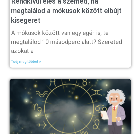
Rendkívül éles a szemed, ha
megtalálod a mókusok között elbújt
kisegeret
A mókusok között van egy egér is, te
megtalálod 10 másodperc alatt? Szereted
azokat a
Tudj meg többet »