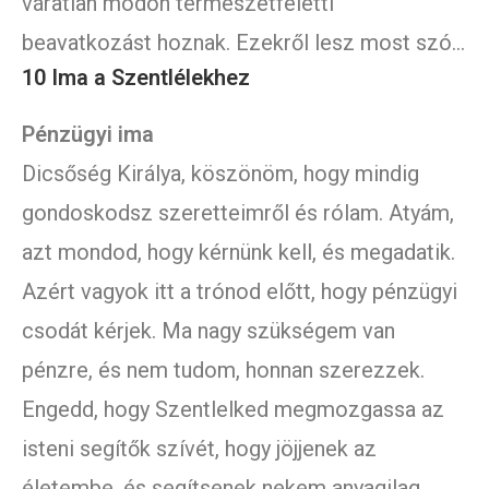
váratlan módon természetfeletti
beavatkozást hoznak. Ezekről lesz most szó…
10 Ima a Szentlélekhez
Pénzügyi ima
Dicsőség Királya, köszönöm, hogy mindig
gondoskodsz szeretteimről és rólam. Atyám,
azt mondod, hogy kérnünk kell, és megadatik.
Azért vagyok itt a trónod előtt, hogy pénzügyi
csodát kérjek. Ma nagy szükségem van
pénzre, és nem tudom, honnan szerezzek.
Engedd, hogy Szentlelked megmozgassa az
isteni segítők szívét, hogy jöjjenek az
életembe, és segítsenek nekem anyagilag.