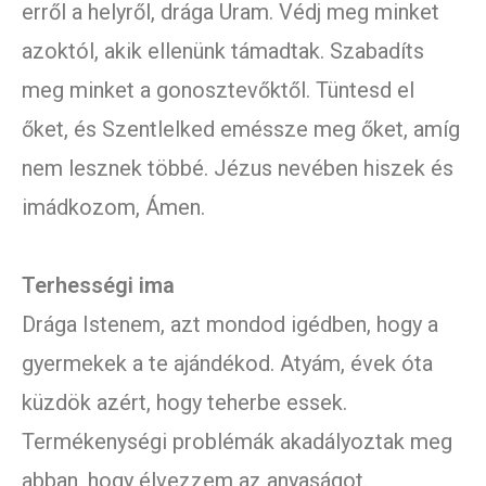
erről a helyről, drága Uram. Védj meg minket
azoktól, akik ellenünk támadtak. Szabadíts
meg minket a gonosztevőktől. Tüntesd el
őket, és Szentlelked eméssze meg őket, amíg
nem lesznek többé. Jézus nevében hiszek és
imádkozom, Ámen.
Terhességi ima
Drága Istenem, azt mondod igédben, hogy a
gyermekek a te ajándékod. Atyám, évek óta
küzdök azért, hogy teherbe essek.
Termékenységi problémák akadályoztak meg
abban, hogy élvezzem az anyaságot.