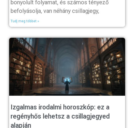
bonyolult folyamat, és számos tényező
befolyásolja, van néhány csillagjegy,
Tudj meg többet »
Izgalmas irodalmi horoszkóp: ez a
regényhős lehetsz a csillagjegyed
alapján