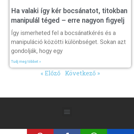
Ha valaki így kér bocsánatot, titokban
manipulál téged – erre nagyon figyelj
Így ismerheted fel a bocsánatkérés és a
manipuláció közötti különbséget. Sokan azt
gondolják, hogy egy
Tudj meg többet »
« Előző
Következő »