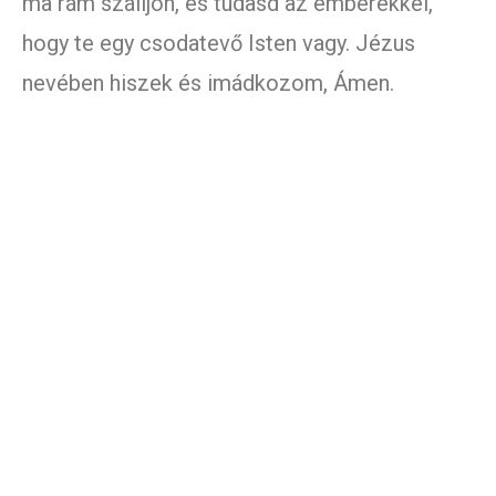
ma rám szálljon, és tudasd az emberekkel,
hogy te egy csodatevő Isten vagy. Jézus
nevében hiszek és imádkozom, Ámen.