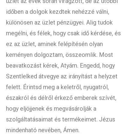
üzlet az évek során virágzott, de az utóbbi
időben a dolgok kezdtek nehézzé válni,
különösen az üzlet pénzügyei. Alig tudok
megélni, és félek, hogy csak idő kérdése, és
ez az üzlet, aminek felépítésén olyan
keményen dolgoztam, összeomlik. Most
beavatkozást kérek, Atyám. Engedd, hogy
Szentlelked átvegye az irányítást a helyzet
felett. Érintsd meg a keletről, nyugatról,
északról és délről érkező emberek szívét,
hogy eljöjjenek és megvásárolják a
szolgáltatásaimat és termékeimet. Jézus
mindenható nevében, Ámen.