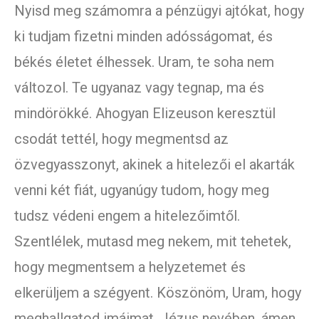
Nyisd meg számomra a pénzügyi ajtókat, hogy
ki tudjam fizetni minden adósságomat, és
békés életet élhessek. Uram, te soha nem
változol. Te ugyanaz vagy tegnap, ma és
mindörökké. Ahogyan Elizeuson keresztül
csodát tettél, hogy megmentsd az
özvegyasszonyt, akinek a hitelezői el akarták
venni két fiát, ugyanúgy tudom, hogy meg
tudsz védeni engem a hitelezőimtől.
Szentlélek, mutasd meg nekem, mit tehetek,
hogy megmentsem a helyzetemet és
elkerüljem a szégyent. Köszönöm, Uram, hogy
meghallgatod imáimat. Jézus nevében, ámen.