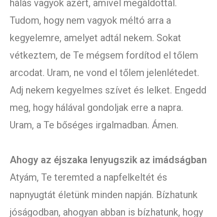
hálás vagyok azért, amivel megáldottál.
Tudom, hogy nem vagyok méltó arra a
kegyelemre, amelyet adtál nekem. Sokat
vétkeztem, de Te mégsem fordítod el tőlem
arcodat. Uram, ne vond el tőlem jelenlétedet.
Adj nekem kegyelmes szívet és lelket. Engedd
meg, hogy hálával gondoljak erre a napra.
Uram, a Te bőséges irgalmadban. Ámen.
Ahogy az éjszaka lenyugszik az imádságban
Atyám, Te teremted a napfelkeltét és
napnyugtát életünk minden napján. Bízhatunk
jóságodban, ahogyan abban is bízhatunk, hogy