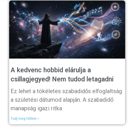
A kedvenc hobbid elárulja a
csillagjegyed! Nem tudod letagadni
Ez lehet a tökéletes szabadidős elfoglaltság
a születési dátumod alapján. A szabadidő
manapság igazi ritka
Tudj meg többet »