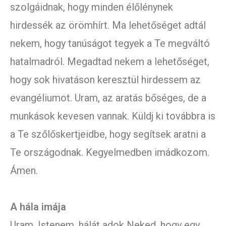
szolgáidnak, hogy minden élőlénynek
hirdessék az örömhírt. Ma lehetőséget adtál
nekem, hogy tanúságot tegyek a Te megváltó
hatalmadról. Megadtad nekem a lehetőséget,
hogy sok hivatáson keresztül hirdessem az
evangéliumot. Uram, az aratás bőséges, de a
munkások kevesen vannak. Küldj ki továbbra is
a Te szőlőskertjeidbe, hogy segítsek aratni a
Te országodnak. Kegyelmedben imádkozom.
Ámen.
A hála imája
Uram, Istenem, hálát adok Neked, hogy egy