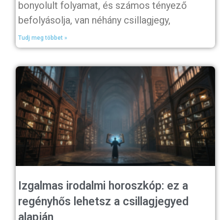
bonyolult folyamat, és számos tényező
befolyásolja, van néhány csillagjegy,
Tudj meg többet »
Izgalmas irodalmi horoszkóp: ez a
regényhős lehetsz a csillagjegyed
alapján