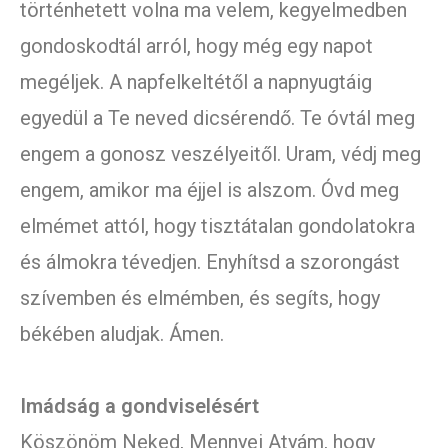
történhetett volna ma velem, kegyelmedben
gondoskodtál arról, hogy még egy napot
megéljek. A napfelkeltétől a napnyugtáig
egyedül a Te neved dicsérendő. Te óvtál meg
engem a gonosz veszélyeitől. Uram, védj meg
engem, amikor ma éjjel is alszom. Óvd meg
elmémet attól, hogy tisztátalan gondolatokra
és álmokra tévedjen. Enyhítsd a szorongást
szívemben és elmémben, és segíts, hogy
békében aludjak. Ámen.
Imádság a gondviselésért
Köszönöm Neked, Mennyei Atyám, hogy