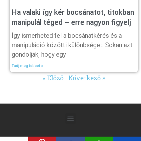
Ha valaki így kér bocsánatot, titokban
manipulál téged – erre nagyon figyelj
Így ismerheted fel a bocsánatkérés és a
manipuláció közötti különbséget. Sokan azt
gondolják, hogy egy
Tudj meg többet »
« Előző
Következő »