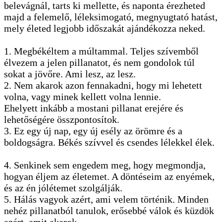
belevágnál, tarts ki mellette, és naponta érezheted
majd a felemelő, léleksimogató, megnyugtató hatást,
mely életed legjobb időszakát ajándékozza neked.
1. Megbékéltem a múltammal. Teljes szívemből
élvezem a jelen pillanatot, és nem gondolok túl
sokat a jövőre. Ami lesz, az lesz.
2. Nem akarok azon fennakadni, hogy mi lehetett
volna, vagy minek kellett volna lennie.
Ehelyett inkább a mostani pillanat erejére és
lehetőségére összpontosítok.
3. Ez egy új nap, egy új esély az örömre és a
boldogságra. Békés szívvel és csendes lélekkel élek.
4. Senkinek sem engedem meg, hogy megmondja,
hogyan éljem az életemet. A döntéseim az enyémek,
és az én jólétemet szolgálják.
5. Hálás vagyok azért, ami velem történik. Minden
nehéz pillanatból tanulok, erősebbé válok és küzdök