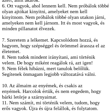
azért, amit akarok.
6. Ott vagyok, ahol lennem kell. Nem próbálok többé
olyan ajtókat kinyitni, amelyeket nem kell
kinyitnom. Nem próbálok többé olyan utakon járni,
amelyeken nem kell járnom. Itt és most vagyok, és
minden pillanatot élvezek.
7. Szeretem a lelkemet. Kapcsolódom hozzá, és
hagyom, hogy szépséggel és örömmel árassza el az
életemet.
8. Nem tudok mindent irányítani, ami történik
velem. De hogy miként reagálok rá, azt igen!
9. Nem félek hibázni, mert tanulok belőlük.
Segítenek önmagam legjobb változatává válni.
10. Az álmaim az enyémek, és csakis az
enyémek. Harcolok értük, és nem engedem, hogy
bárki letörje a szárnyaimat.
11. Nem számít, mi történik velem, tudom, hogy
erős vagyok. Újra és újra felállok, és folytatom.