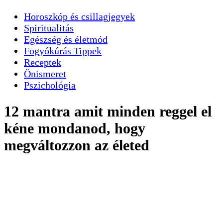
Horoszkóp és csillagjegyek
Spiritualitás
Egészség és életmód
Fogyókúrás Tippek
Receptek
Önismeret
Pszichológia
12 mantra amit minden reggel el
kéne mondanod, hogy
megváltozzon az életed