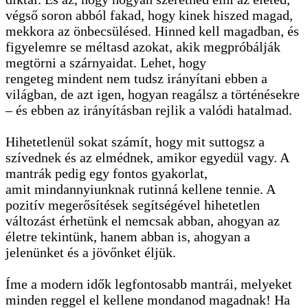
végső soron abból fakad, hogy kinek hiszed magad,
mekkora az önbecsülésed. Hinned kell magadban, és
figyelemre se méltasd azokat, akik megpróbálják
megtörni a szárnyaidat. Lehet, hogy
rengeteg mindent nem tudsz irányítani ebben a
világban, de azt igen, hogyan reagálsz a történésekre
– és ebben az irányításban rejlik a valódi hatalmad.
Hihetetlenül sokat számít, hogy mit suttogsz a
szívednek és az elmédnek, amikor egyedül vagy. A
mantrák pedig egy fontos gyakorlat,
amit mindannyiunknak rutinná kellene tennie. A
pozitív megerősítések segítségével hihetetlen
változást érhetünk el nemcsak abban, ahogyan az
életre tekintünk, hanem abban is, ahogyan a
jelenünket és a jövőnket éljük.
Íme a modern idők legfontosabb mantrái, melyeket
minden reggel el kellene mondanod magadnak! Ha