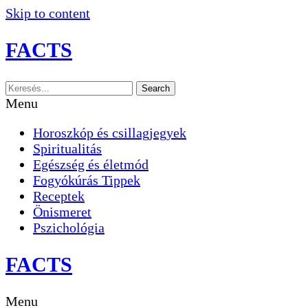
Skip to content
FACTS
Search
Menu
Horoszkóp és csillagjegyek
Spiritualitás
Egészség és életmód
Fogyókúrás Tippek
Receptek
Önismeret
Pszichológia
FACTS
Menu