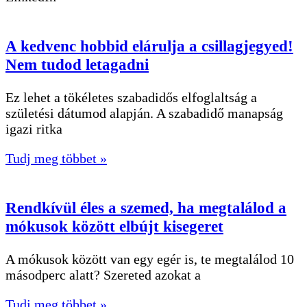
A kedvenc hobbid elárulja a csillagjegyed!
Nem tudod letagadni
Ez lehet a tökéletes szabadidős elfoglaltság a
születési dátumod alapján. A szabadidő manapság
igazi ritka
Tudj meg többet »
Rendkívül éles a szemed, ha megtalálod a
mókusok között elbújt kisegeret
A mókusok között van egy egér is, te megtalálod 10
másodperc alatt? Szereted azokat a
Tudj meg többet »