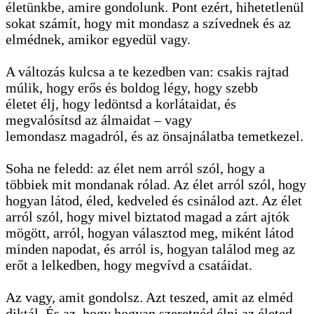
életünkbe, amire gondolunk. Pont ezért, hihetetlenül
sokat számít, hogy mit mondasz a szívednek és az
elmédnek, amikor egyedül vagy.
A változás kulcsa a te kezedben van: csakis rajtad
múlik, hogy erős és boldog légy, hogy szebb
életet élj, hogy ledöntsd a korlátaidat, és
megvalósítsd az álmaidat – vagy
lemondasz magadról, és az önsajnálatba temetkezel.
Soha ne feledd: az élet nem arról szól, hogy a
többiek mit mondanak rólad. Az élet arról szól, hogy
hogyan látod, éled, kedveled és csinálod azt. Az élet
arról szól, hogy mivel biztatod magad a zárt ajtók
mögött, arról, hogyan választod meg, miként látod
minden napodat, és arról is, hogyan találod meg az
erőt a lelkedben, hogy megvívd a csatáidat.
Az vagy, amit gondolsz. Azt teszed, amit az elméd
diktál. És az, hogy hogyan szeretnéd élni az életed,