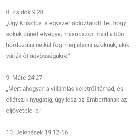
8. Zsidók 9:28
„Úgy Krisztus is egyszer áldoztatott fel, hogy
sokak bűnét elvegye; másodszor majd a bűn
hordozása nélkül fog megjelenni azoknak, akik
várják őt üdvösségükre.”
9. Máté 24:27
„Mert ahogyan a villámlás keletről támad, és
ellátszik nyugatig, úgy lesz az Emberfiának az
eljövetele is.”
10. Jelenések 19:12-16