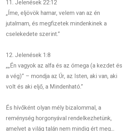
11. Jelenések 22:12
„Íme, eljövök hamar, velem van az én
jutalmam, és megfizetek mindenkinek a
cselekedete szerint.”
12. Jelenések 1:8
„„Én vagyok az alfa és az ómega (a kezdet és
a vég)” – mondja az Úr, az Isten, aki van, aki
volt és aki eljő, a Mindenható.”
És hívőként olyan mély bizalommal, a
reménység horgonyával rendelkezhetünk,
amelyet a világ talán nem mindig ért meg…