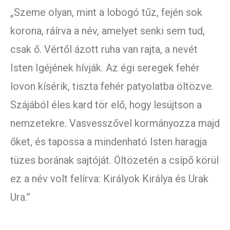
„Szeme olyan, mint a lobogó tűz, fején sok
korona, ráírva a név, amelyet senki sem tud,
csak ő. Vértől ázott ruha van rajta, a nevét
Isten Igéjének hívják. Az égi seregek fehér
lovon kísérik, tiszta fehér patyolatba öltözve.
Szájából éles kard tör elő, hogy lesújtson a
nemzetekre. Vasvesszővel kormányozza majd
őket, és tapossa a mindenható Isten haragja
tüzes borának sajtóját. Öltözetén a csípő körül
ez a név volt felírva: Királyok Királya és Urak
Ura.”