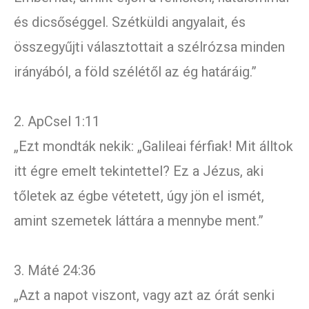
és dicsőséggel. Szétküldi angyalait, és
összegyűjti választottait a szélrózsa minden
irányából, a föld szélétől az ég határáig.”
2. ApCsel 1:11
„Ezt mondták nekik: „Galileai férfiak! Mit álltok
itt égre emelt tekintettel? Ez a Jézus, aki
tőletek az égbe vétetett, úgy jön el ismét,
amint szemetek láttára a mennybe ment.”
3. Máté 24:36
„Azt a napot viszont, vagy azt az órát senki