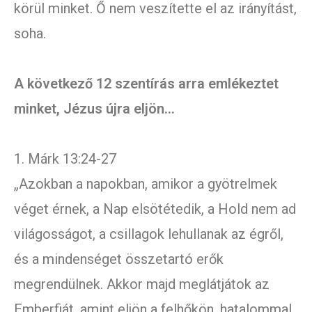
körül minket. Ő nem veszítette el az irányítást,
soha.
A következő 12 szentírás arra emlékeztet
minket, Jézus újra eljön…
1. Márk 13:24-27
„Azokban a napokban, amikor a gyötrelmek
véget érnek, a Nap elsötétedik, a Hold nem ad
világosságot, a csillagok lehullanak az égről,
és a mindenséget összetartó erők
megrendülnek. Akkor majd meglátjátok az
Emberfiát, amint eljön a felhőkön, hatalommal