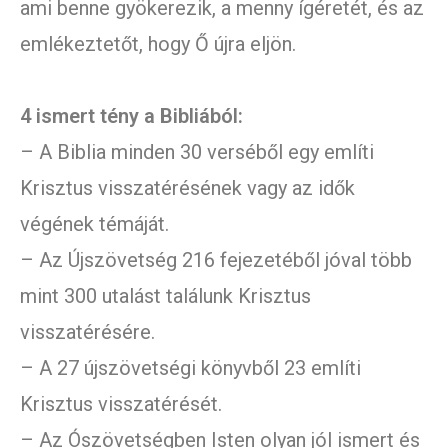
ami benne gyökerezik, a menny ígéretét, és az
emlékeztetőt, hogy Ő újra eljön.
4 ismert tény a Bibliából:
– A Biblia minden 30 verséből egy említi
Krisztus visszatérésének vagy az idők
végének témáját.
– Az Újszövetség 216 fejezetéből jóval több
mint 300 utalást találunk Krisztus
visszatérésére.
– A 27 újszövetségi könyvből 23 említi
Krisztus visszatérését.
– Az Ószövetségben Isten olyan jól ismert és