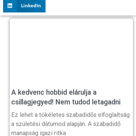
LinkedIn
A kedvenc hobbid elárulja a
csillagjegyed! Nem tudod letagadni
Ez lehet a tökéletes szabadidős elfoglaltság
a születési dátumod alapján. A szabadidő
manapság igazi ritka