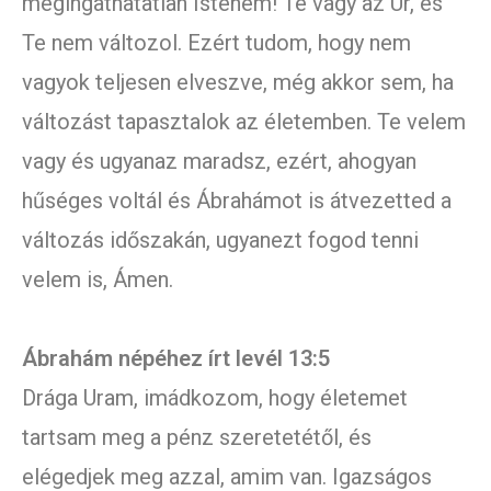
megingathatatlan Istenem! Te vagy az Úr, és
Te nem változol. Ezért tudom, hogy nem
vagyok teljesen elveszve, még akkor sem, ha
változást tapasztalok az életemben. Te velem
vagy és ugyanaz maradsz, ezért, ahogyan
hűséges voltál és Ábrahámot is átvezetted a
változás időszakán, ugyanezt fogod tenni
velem is, Ámen.
Ábrahám népéhez írt levél 13:5
Drága Uram, imádkozom, hogy életemet
tartsam meg a pénz szeretetétől, és
elégedjek meg azzal, amim van. Igazságos