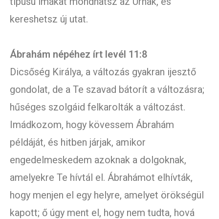
típusú imákat mondhatsz az Úrnak, és
kereshetsz új utat.
Ábrahám népéhez írt levél 11:8
Dicsőség Királya, a változás gyakran ijesztő
gondolat, de a Te szavad bátorít a változásra;
hűséges szolgáid felkarolták a változást.
Imádkozom, hogy kövessem Ábrahám
példáját, és hitben járjak, amikor
engedelmeskedem azoknak a dolgoknak,
amelyekre Te hívtál el. Ábrahámot elhívták,
hogy menjen el egy helyre, amelyet örökségül
kapott; ő úgy ment el, hogy nem tudta, hová