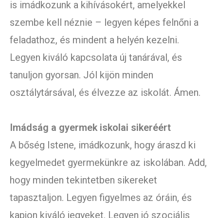
is imádkozunk a kihívásokért, amelyekkel
szembe kell néznie – legyen képes felnőni a
feladathoz, és mindent a helyén kezelni.
Legyen kiváló kapcsolata új tanárával, és
tanuljon gyorsan. Jól kijön minden
osztálytársával, és élvezze az iskolát. Ámen.
Imádság a gyermek iskolai sikeréért
A bőség Istene, imádkozunk, hogy áraszd ki
kegyelmedet gyermekünkre az iskolában. Add,
hogy minden tekintetben sikereket
tapasztaljon. Legyen figyelmes az óráin, és
kapjon kiváló jegyeket. Legyen jó szociális