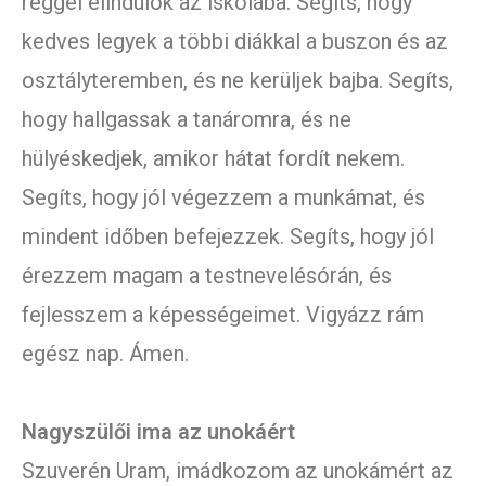
reggel elindulok az iskolába. Segíts, hogy
kedves legyek a többi diákkal a buszon és az
osztályteremben, és ne kerüljek bajba. Segíts,
hogy hallgassak a tanáromra, és ne
hülyéskedjek, amikor hátat fordít nekem.
Segíts, hogy jól végezzem a munkámat, és
mindent időben befejezzek. Segíts, hogy jól
érezzem magam a testnevelésórán, és
fejlesszem a képességeimet. Vigyázz rám
egész nap. Ámen.
Nagyszülői ima az unokáért
Szuverén Uram, imádkozom az unokámért az