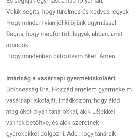
És segítjük egymást a nap folyamán.
Velük segíts, hogy türelmes és kedves legyek
Hogy mindannyian jól kijöjjünk egymással
Segíts, hogy megfontolt legyek abban, amit
mondok
Hogy mindenben bátorítsam őket. Ámen.
Imádság a vasárnapi gyermekiskoláért
Bölcsesség Ura, Hozzád emelem gyermekeim
vasárnapi iskoláját. Imádkozom, hogy áldd
meg őket olyan tanárokkal, akik Lélekkel
vannak betöltve, és akik szeretnek
gyerekekkel dolgozni. Add, hogy tanáraik