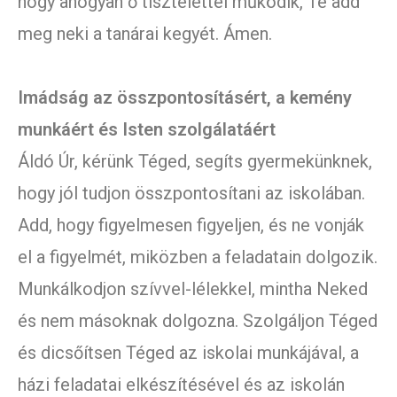
hogy ahogyan ő tisztelettel működik, Te add
meg neki a tanárai kegyét. Ámen.
Imádság az összpontosításért, a kemény
munkáért és Isten szolgálatáért
Áldó Úr, kérünk Téged, segíts gyermekünknek,
hogy jól tudjon összpontosítani az iskolában.
Add, hogy figyelmesen figyeljen, és ne vonják
el a figyelmét, miközben a feladatain dolgozik.
Munkálkodjon szívvel-lélekkel, mintha Neked
és nem másoknak dolgozna. Szolgáljon Téged
és dicsőítsen Téged az iskolai munkájával, a
házi feladatai elkészítésével és az iskolán