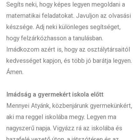
Segíts neki, hogy képes legyen megoldani a
matematikai feladatokat. Javuljon az olvasási
készsége. Adj neki különleges segítséget,
hogy felzárkózhasson a tanulásban.
Imádkozom azért is, hogy az osztálytársaitól
kedvességet kapjon, és több jó barátja legyen.
Ámen.
Imádság a gyermekért iskola előtt
Mennyei Atyánk, közbenjárunk gyermekünkért,
aki ma reggel iskolába megy. Legyen ma
nagyszerű napja. Vigyázz rá az iskolába és
hazafelé vezető úton, a játszótéren és az