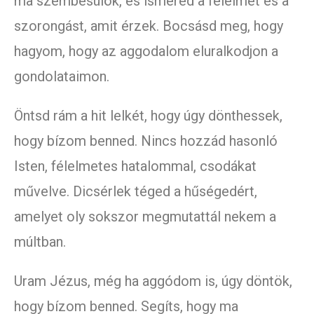
ma szembesülök, és ismered a félelmet és a
szorongást, amit érzek. Bocsásd meg, hogy
hagyom, hogy az aggodalom eluralkodjon a
gondolataimon.
Öntsd rám a hit lelkét, hogy úgy dönthessek,
hogy bízom benned. Nincs hozzád hasonló
Isten, félelmetes hatalommal, csodákat
művelve. Dicsérlek téged a hűségedért,
amelyet oly sokszor megmutattál nekem a
múltban.
Uram Jézus, még ha aggódom is, úgy döntök,
hogy bízom benned. Segíts, hogy ma