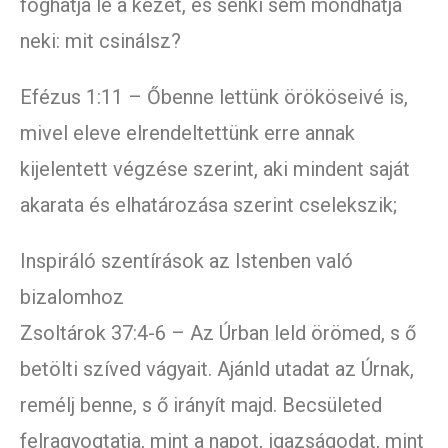
foghatja le a kezét, és senki sem mondhatja
neki: mit csinálsz?
Efézus 1:11 – Őbenne lettünk örököseivé is,
mivel eleve elrendeltettünk erre annak
kijelentett végzése szerint, aki mindent saját
akarata és elhatározása szerint cselekszik;
Inspiráló szentírások az Istenben való
bizalomhoz
Zsoltárok 37:4-6 – Az Úrban leld örömed, s ő
betölti szíved vágyait. Ajánld utadat az Úrnak,
remélj benne, s ő irányít majd. Becsületed
felragyogtatja, mint a napot, igazságodat, mint