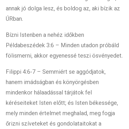
annak jó dolga lesz, és boldog az, aki bízik az
ÚRban.
Bízni Istenben a nehéz időkben
Példabeszédek 3:6 – Minden utadon próbáld
fölismerni, akkor egyenessé teszi ösvényedet.
Filippi 4:6-7 – Semmiért se aggódjatok,
hanem imádságban és könyörgésben
mindenkor hálaadással tárjátok fel
kéréseiteket Isten előtt; és Isten békessége,
mely minden értelmet meghalad, meg fogja
őrizni szíveteket és gondolataitokat a