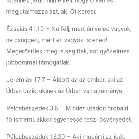
Istenhez járul, hinnie kell, hogy Ő van és
megjutalmazza azt, aki Őt keresi.
Ézsaiás 41:10 – Ne félj, mert én veled vagyok,
ne csüggedj, mert én vagyok Istened!
Megerősítlek, meg is segítlek, sőt győzelmes
jobbommal támogatlak.
Jeremiás 17:7 – Áldott az az ember, aki az
Úrban bízik, akinek az Úrban van a reménye.
Példabeszédek 3:6 – Minden utadon próbáld
fölismerni, akkor egyenessé teszi ösvényedet.
Példabeszédek 16:20 – Aki megérti az igét,