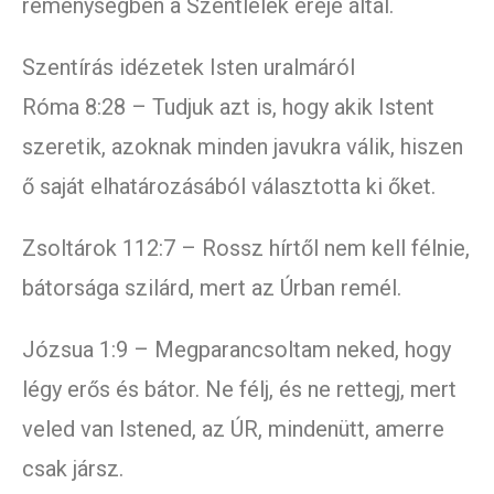
reménységben a Szentlélek ereje által.
Szentírás idézetek Isten uralmáról
Róma 8:28 – Tudjuk azt is, hogy akik Istent
szeretik, azoknak minden javukra válik, hiszen
ő saját elhatározásából választotta ki őket.
Zsoltárok 112:7 – Rossz hírtől nem kell félnie,
bátorsága szilárd, mert az Úrban remél.
Józsua 1:9 – Megparancsoltam neked, hogy
légy erős és bátor. Ne félj, és ne rettegj, mert
veled van Istened, az ÚR, mindenütt, amerre
csak jársz.