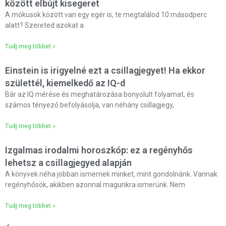
között elbújt kisegeret
A mókusok között van egy egér is, te megtalálod 10 másodperc
alatt? Szereted azokat a
Tudj meg többet »
Einstein is irigyelné ezt a csillagjegyet! Ha ekkor
születtél, kiemelkedő az IQ-d
Bár az IQ mérése és meghatározása bonyolult folyamat, és
számos tényező befolyásolja, van néhány csillagjegy,
Tudj meg többet »
Izgalmas irodalmi horoszkóp: ez a regényhős
lehetsz a csillagjegyed alapján
A könyvek néha jobban ismernek minket, mint gondolnánk. Vannak
regényhősök, akikben azonnal magunkra ismerünk. Nem
Tudj meg többet »