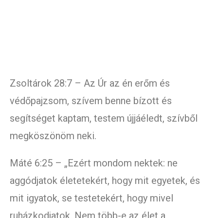
Zsoltárok 28:7 – Az Úr az én erőm és
védőpajzsom, szívem benne bízott és
segítséget kaptam, testem újjáéledt, szívből
megköszönöm neki.
Máté 6:25 – „Ezért mondom nektek: ne
aggódjatok életetekért, hogy mit egyetek, és
mit igyatok, se testetekért, hogy mivel
ruházkodjatok. Nem több-e az élet a