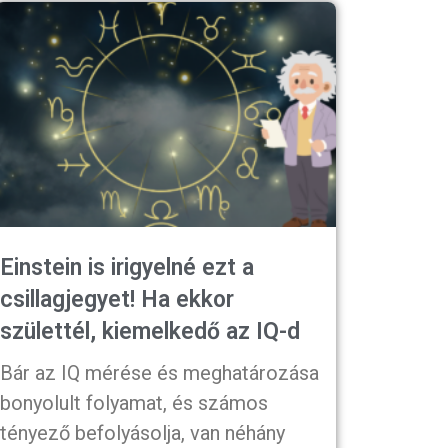
Einstein is irigyelné ezt a
csillagjegyet! Ha ekkor
születtél, kiemelkedő az IQ-d
Bár az IQ mérése és meghatározása
bonyolult folyamat, és számos
tényező befolyásolja, van néhány