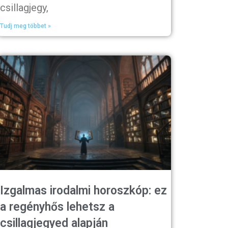
csillagjegy,
Tudj meg többet »
Izgalmas irodalmi horoszkóp: ez
a regényhős lehetsz a
csillagjegyed alapján