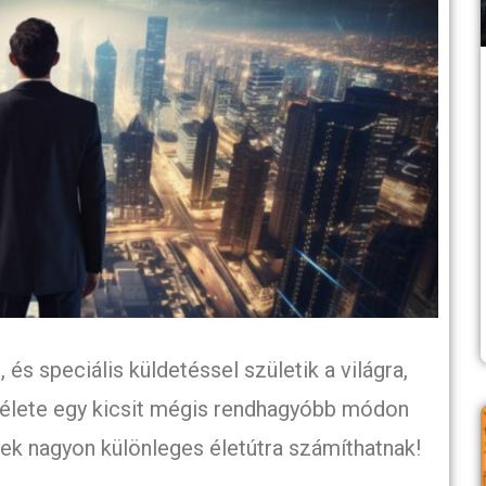
s speciális küldetéssel születik a világra,
 élete egy kicsit mégis rendhagyóbb módon
gyek nagyon különleges életútra számíthatnak!