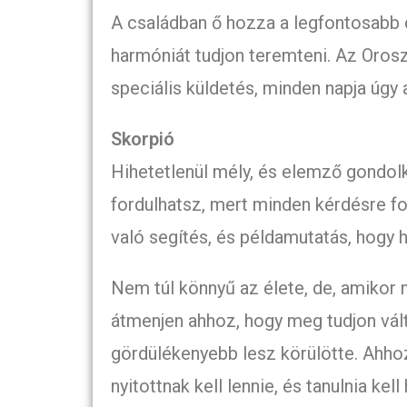
A családban ő hozza a legfontosabb d
harmóniát tudjon teremteni. Az Orosz
speciális küldetés, minden napja úgy a
Skorpió
Hihetetlenül mély, és elemző gondolk
fordulhatsz, mert minden kérdésre fo
való segítés, és példamutatás, hogy h
Nem túl könnyű az élete, de, amikor 
átmenjen ahhoz, hogy meg tudjon vál
gördülékenyebb lesz körülötte. Ahhoz,
nyitottnak kell lennie, és tanulnia kell 