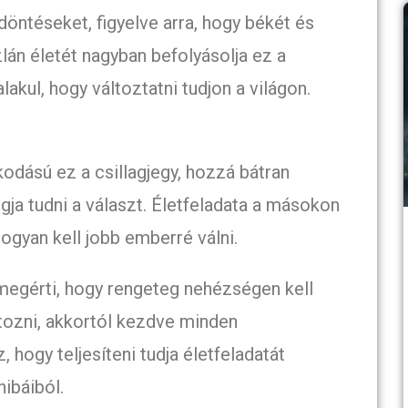
öntéseket, figyelve arra, hogy békét és
lán életét nagyban befolyásolja ez a
lakul, hogy változtatni tudjon a világon.
odású ez a csillagjegy, hozzá bátran
gja tudni a választ. Életfeladata a másokon
ogyan kell jobb emberré válni.
megérti, hogy rengeteg nehézségen kell
tozni, akkortól kezdve minden
 hogy teljesíteni tudja életfeladatát
hibáiból.