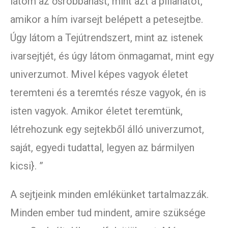
látom az ősrobbanást, mint azt a pillanatot,
amikor a hím ivarsejt belépett a petesejtbe.
Úgy látom a Tejútrendszert, mint az istenek
ivarsejtjét, és úgy látom önmagamat, mint egy
univerzumot. Mivel képes vagyok életet
teremteni és a teremtés része vagyok, én is
isten vagyok. Amikor életet teremtünk,
létrehozunk egy sejtekből álló univerzumot,
saját, egyedi tudattal, legyen az bármilyen
kicsi}. ”
A sejtjeink minden emlékünket tartalmazzák.
Minden ember tud mindent, amire szüksége