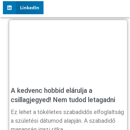
LinkedIn
A kedvenc hobbid elárulja a
csillagjegyed! Nem tudod letagadni
Ez lehet a tökéletes szabadidős elfoglaltság
a születési dátumod alapján. A szabadidő
manapság igazi ritka