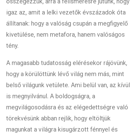
összegezzük, arra a felismerésre jutunk, hogy
igaz az, amit a lelki vezetők évszázadok óta
állítanak: hogy a valóság csupán a megfigyelő
kivetülése, nem metafora, hanem valóságos
tény.
A magasabb tudatosság elérésekor rájövünk,
hogy a körülöttünk lévő világ nem más, mint
belső világunk vetülete. Ami belül van, az kívül
is megnyilvánul. A boldogságra, a
megvilágosodásra és az elégedettségre való
törekvésünk abban rejlik, hogy eltöltjük
magunkat a világra kisugárzott fénnyel és