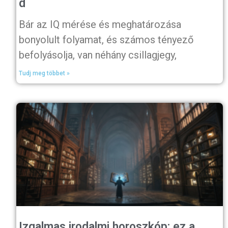
d
Bár az IQ mérése és meghatározása
bonyolult folyamat, és számos tényező
befolyásolja, van néhány csillagjegy,
Tudj meg többet »
Izgalmas irodalmi horoszkóp: ez a