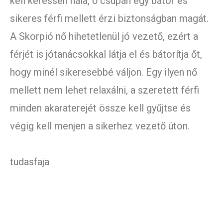
kell keressen nála, ő csupán egy bátor és
sikeres férfi mellett érzi biztonságban magát.
A Skorpió nő hihetetlenül jó vezető, ezért a
férjét is jótanácsokkal látja el és bátorítja őt,
hogy minél sikeresebbé váljon. Egy ilyen nő
mellett nem lehet relaxálni, a szeretett férfi
minden akaraterejét össze kell gyűjtse és
végig kell menjen a sikerhez vezető úton.
tudasfaja