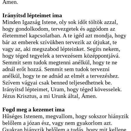
Ámen.
Irányítsd lépteimet ima
Minden Igazság Istene, oly sok időt töltök azzal,
hogy gondolkodom, tervezgetek és aggódom az
életemmel kapcsolatban. A te igéd azt mondja, hogy
bár az emberek szívükben tervezik az útjukat, te
vagy az, aki megszabod lépteinket. Segíts nekem,
hogy téged tegyelek a tervezésem középpontjává.
Semmit sem tudok megtenni anélkül, hogy te ne
adnál erőt hozzá. Semmit sem tudok tervezni
anélkül, hogy te ne adnád az elmét a tervezéshez.
Szívem vágyai csak benned teljesedhetnek be.
Irányítsd lépteimet, Uram, hogy téged kövesselek.
Jézus Krisztus, a mi Urunk által, Ámen.
Fogd meg a kezemet ima
Hűséges Istenem, megvallom, hogy sokszor hiányzik
belőlem a józan ész, vagy nem gyakorlom azt.
Gyakran hiányzik belőlem a tudás, hogy mit kellene