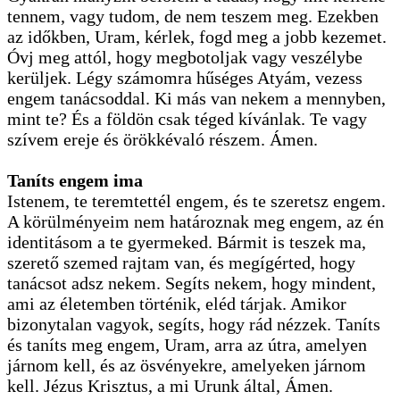
tennem, vagy tudom, de nem teszem meg. Ezekben
az időkben, Uram, kérlek, fogd meg a jobb kezemet.
Óvj meg attól, hogy megbotoljak vagy veszélybe
kerüljek. Légy számomra hűséges Atyám, vezess
engem tanácsoddal. Ki más van nekem a mennyben,
mint te? És a földön csak téged kívánlak. Te vagy
szívem ereje és örökkévaló részem. Ámen.
Taníts engem ima
Istenem, te teremtettél engem, és te szeretsz engem.
A körülményeim nem határoznak meg engem, az én
identitásom a te gyermeked. Bármit is teszek ma,
szerető szemed rajtam van, és megígérted, hogy
tanácsot adsz nekem. Segíts nekem, hogy mindent,
ami az életemben történik, eléd tárjak. Amikor
bizonytalan vagyok, segíts, hogy rád nézzek. Taníts
és taníts meg engem, Uram, arra az útra, amelyen
járnom kell, és az ösvényekre, amelyeken járnom
kell. Jézus Krisztus, a mi Urunk által, Ámen.