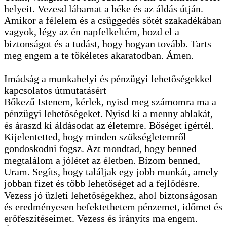
helyeit. Vezesd lábamat a béke és az áldás útján.
Amikor a félelem és a csüggedés sötét szakadékában
vagyok, légy az én napfelkeltém, hozd el a
biztonságot és a tudást, hogy hogyan tovább. Tarts
meg engem a te tökéletes akaratodban. Ámen.
Imádság a munkahelyi és pénzügyi lehetőségekkel
kapcsolatos útmutatásért
Bőkezű Istenem, kérlek, nyisd meg számomra ma a
pénzügyi lehetőségeket. Nyisd ki a menny ablakát,
és áraszd ki áldásodat az életemre. Bőséget ígértél.
Kijelentetted, hogy minden szükségletemről
gondoskodni fogsz. Azt mondtad, hogy benned
megtalálom a jólétet az életben. Bízom benned,
Uram. Segíts, hogy találjak egy jobb munkát, amely
jobban fizet és több lehetőséget ad a fejlődésre.
Vezess jó üzleti lehetőségekhez, ahol biztonságosan
és eredményesen befektethetem pénzemet, időmet és
erőfeszítéseimet. Vezess és irányíts ma engem.