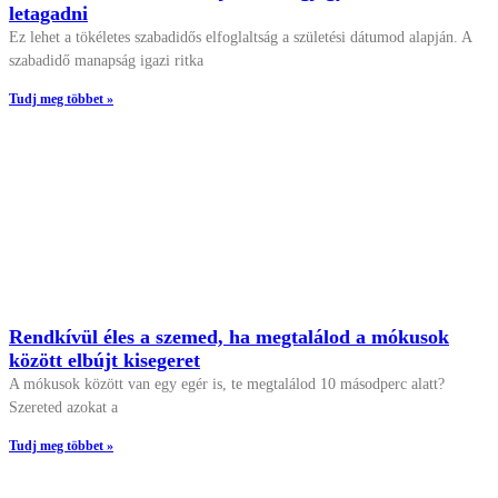
letagadni
Ez lehet a tökéletes szabadidős elfoglaltság a születési dátumod alapján. A
szabadidő manapság igazi ritka
Tudj meg többet »
Rendkívül éles a szemed, ha megtalálod a mókusok
között elbújt kisegeret
A mókusok között van egy egér is, te megtalálod 10 másodperc alatt?
Szereted azokat a
Tudj meg többet »