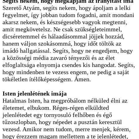
Segíts nekem, hogy megkapjam az irányítást ima
Szerető Atyám, segíts nekem, hogy ápoljam a lelki
fegyelmet, így jobban tudom fogadni, amit mondani
akarsz nekem, és készségesebb vagyok megtenni,
amit megkövetelsz. Ne csak szükségleteimmel,
dicséretemmel és hálaadásommal jöjjek hozzád,
hanem váljon szokásommá, hogy időt töltök az
imádó hallgatással. Segíts, hogy ne engedjem, hogy
a közösségi média zavaró tényezői és az élet
elfoglaltsága elnyomja csendes kis hangodat. Segíts,
hogy mindenben te vezess engem, ne pedig a saját
tökéletlen ítélőképességem. Ámen.
Isten jelenlétének imája
Hatalmas Isten, ha megpróbálom nélküled élni az
életemet, elbukom. Réges-régen elküldted
jelenlétedet egy tornyosuló felhőben és égő
tűzoszlopban, hogy népedet a pusztán keresztül
vezesd. Amikor nem tudom, merre menjek, kérem,
hogy érezzem magam mellettem a te jelenlétedet,