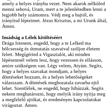
amely a helyes irányba vezet. Nem akarok nélküled
menni sehová, Uram, mert a te jelenlétedben lenni a
legjobb hely számomra. Védj meg a bajtól, és
irányítsd lépteimet. Jézus Krisztus, a mi Urunk által,
Ámen.
Imádság a Lélek kitöltéséért
Drága Istenem, engedd, hogy a te Lelked ma
bölcsesség és útmutatás szavaival szóljon életem
felett. Megígérted a Vigasztalót, aki minden
lépésemnél velem lesz, hogy vezessen és ellásson,
amire szükségem van. Légy velem, Atyám. Segíts,
hogy a helyes szavakat mondjam, a helyes
döntéseket hozzam, és a helyes lehetőségeket
válasszam. A döntések meghozatala zavarba ejtő
lehet. Szentlélek, ne engedd, hogy hibázzak. Segíts
nekem meghatározni, hogy melyik irány nyitja meg
a megfelelő ajtókat, és eredményes kapcsolatokat
virágoztat. Ámen.