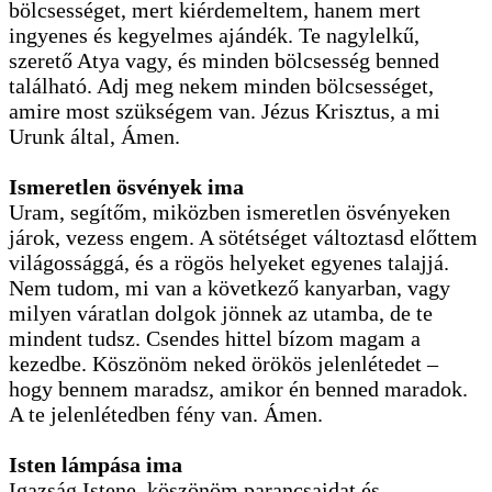
bölcsességet, mert kiérdemeltem, hanem mert
ingyenes és kegyelmes ajándék. Te nagylelkű,
szerető Atya vagy, és minden bölcsesség benned
található. Adj meg nekem minden bölcsességet,
amire most szükségem van. Jézus Krisztus, a mi
Urunk által, Ámen.
Ismeretlen ösvények ima
Uram, segítőm, miközben ismeretlen ösvényeken
járok, vezess engem. A sötétséget változtasd előttem
világossággá, és a rögös helyeket egyenes talajjá.
Nem tudom, mi van a következő kanyarban, vagy
milyen váratlan dolgok jönnek az utamba, de te
mindent tudsz. Csendes hittel bízom magam a
kezedbe. Köszönöm neked örökös jelenlétedet –
hogy bennem maradsz, amikor én benned maradok.
A te jelenlétedben fény van. Ámen.
Isten lámpása ima
Igazság Istene, köszönöm parancsaidat és