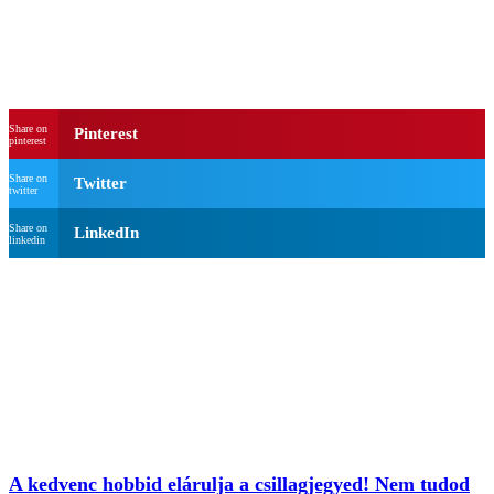
Share on
Pinterest
pinterest
Share on
Twitter
twitter
Share on
LinkedIn
linkedin
A kedvenc hobbid elárulja a csillagjegyed! Nem tudod