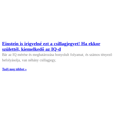
Einstein is irigyelné ezt a csillagjegyet! Ha ekkor
születtél, kiemelkedő az IQ-d
Bár az IQ mérése és meghatározása bonyolult folyamat, és számos tényező
befolyásolja, van néhány csillagjegy,
Tudj meg többet »