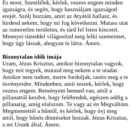
És most, Szentlélek, kérlek, vezess engem minden
igazságra, és segíts, hogy használjam igazságod
erejét. Szólj hozzám, amit az Atyától hallasz, és
hirdesd nekem, hogy mi fog következni. Mutass utat
az ismeretlen területen, és tárd fel Isten kincseit.
Mennyei tüzeddel világosítsd meg lelki szemeimet,
hogy úgy lássak, ahogyan te látsz. Ámen.
Bizonytalan idők imája
Uram, Jézus Krisztus, amikor bizonytalan vagyok,
hogy mit tegyek, mutasd meg nekem a te utadat.
Amikor nem tudom, merre forduljak, taníts meg a te
ösvényeidre. Mindenben, amit teszek, kérlek, hogy
vezess engem. Reményem benned van, attól a
pillanattól kezdve, hogy felébredek, egészen addig a
pillanatig, amíg elalszom. Te vagy az én Megváltóm.
Megmentettél a bűntől, és kérlek, hogy óvj meg
attól, hogy bűnös döntéseket hozzak. Jézus Krisztus,
a mi Urunk által, Ámen.