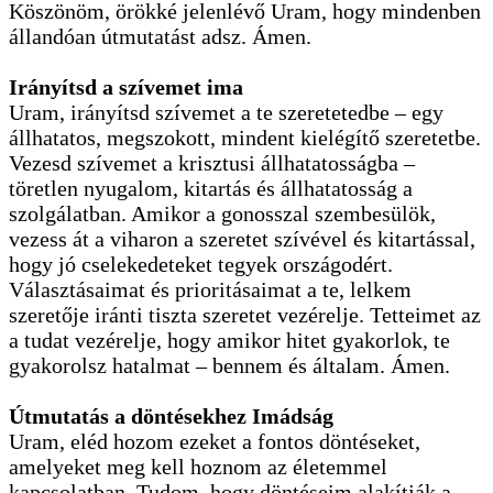
Köszönöm, örökké jelenlévő Uram, hogy mindenben
állandóan útmutatást adsz. Ámen.
Irányítsd a szívemet ima
Uram, irányítsd szívemet a te szeretetedbe – egy
állhatatos, megszokott, mindent kielégítő szeretetbe.
Vezesd szívemet a krisztusi állhatatosságba –
töretlen nyugalom, kitartás és állhatatosság a
szolgálatban. Amikor a gonosszal szembesülök,
vezess át a viharon a szeretet szívével és kitartással,
hogy jó cselekedeteket tegyek országodért.
Választásaimat és prioritásaimat a te, lelkem
szeretője iránti tiszta szeretet vezérelje. Tetteimet az
a tudat vezérelje, hogy amikor hitet gyakorlok, te
gyakorolsz hatalmat – bennem és általam. Ámen.
Útmutatás a döntésekhez Imádság
Uram, eléd hozom ezeket a fontos döntéseket,
amelyeket meg kell hoznom az életemmel
kapcsolatban. Tudom, hogy döntéseim alakítják a