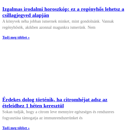
Izgalmas irodalmi horoszkóp: ez a regényhős lehetsz a
csillagjegyed alapján
A könyvek néha jobban ismernek minket, mint gondolnánk. Vannak
regényhősök, akikben azonnal magunkra ismerünk. Nem
Tudj meg többet »
Érdekes dolog történik, ha citromhéjat adsz az
ételeidhez 1 héten keresztül
Sokan tudják, hogy a citrom leve mennyire egészséges és rendszeres
fogyasztása támogatja az immunrendszerünket és
Tudj meg többet »