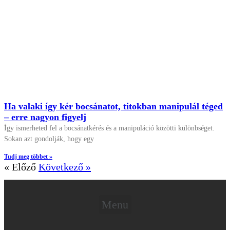
Ha valaki így kér bocsánatot, titokban manipulál téged
– erre nagyon figyelj
Így ismerheted fel a bocsánatkérés és a manipuláció közötti különbséget.
Sokan azt gondolják, hogy egy
Tudj meg többet »
« Előző
Következő »
Menu