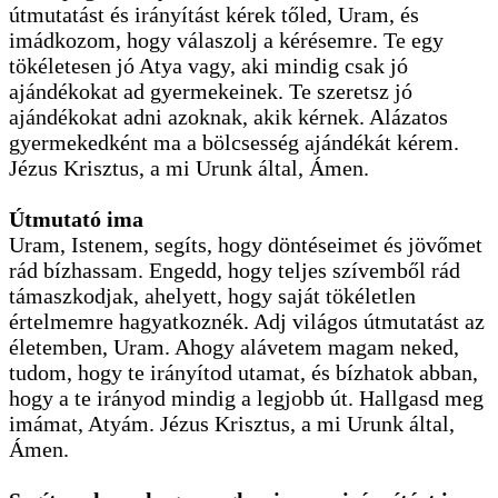
útmutatást és irányítást kérek tőled, Uram, és
imádkozom, hogy válaszolj a kérésemre. Te egy
tökéletesen jó Atya vagy, aki mindig csak jó
ajándékokat ad gyermekeinek. Te szeretsz jó
ajándékokat adni azoknak, akik kérnek. Alázatos
gyermekedként ma a bölcsesség ajándékát kérem.
Jézus Krisztus, a mi Urunk által, Ámen.
Útmutató ima
Uram, Istenem, segíts, hogy döntéseimet és jövőmet
rád bízhassam. Engedd, hogy teljes szívemből rád
támaszkodjak, ahelyett, hogy saját tökéletlen
értelmemre hagyatkoznék. Adj világos útmutatást az
életemben, Uram. Ahogy alávetem magam neked,
tudom, hogy te irányítod utamat, és bízhatok abban,
hogy a te irányod mindig a legjobb út. Hallgasd meg
imámat, Atyám. Jézus Krisztus, a mi Urunk által,
Ámen.