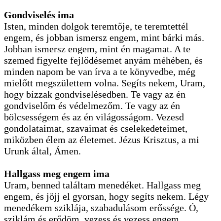
Gondviselés ima
Isten, minden dolgok teremtője, te teremtettél
engem, és jobban ismersz engem, mint bárki más.
Jobban ismersz engem, mint én magamat. A te
szemed figyelte fejlődésemet anyám méhében, és
minden napom be van írva a te könyvedbe, még
mielőtt megszülettem volna. Segíts nekem, Uram,
hogy bízzak gondviselésedben. Te vagy az én
gondviselőm és védelmezőm. Te vagy az én
bölcsességem és az én világosságom. Vezesd
gondolataimat, szavaimat és cselekedeteimet,
miközben élem az életemet. Jézus Krisztus, a mi
Urunk által, Ámen.
Hallgass meg engem ima
Uram, benned találtam menedéket. Hallgass meg
engem, és jöjj el gyorsan, hogy segíts nekem. Légy
menedékem sziklája, szabadulásom erőssége. Ó,
sziklám és erődöm, vezess és vezess engem