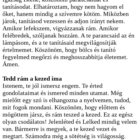
tanításodat. Elhatároztam, hogy nem hagyom el
őket, hanem mindig a szívemre kötöm. Miközben
járok, tanításod vezessen és adjon irányt nekem.
Amikor lefekszem, vigyázzanak rám. Amikor
felébredek, szóljanak hozzám. A te parancsaid az én
lámpásom, és a te tanításaid megvilágosítják
értelmemet. Köszönöm, hogy bölcs és tanító
fegyelmed megőrzi és meghosszabbítja életemet.
Ámen.
Tedd rám a kezed ima
Istenem, te jól ismersz engem. Te érted
gondolataimat és ismered minden utamat. Még
mielőtt egy szó is elhangozna a nyelvemen, tudod,
mit fogok mondani. Köszönöm, hogy előttem és
mögöttem jársz, és rám teszed a kezed. Ez az egész
olyan csodálatos! Jelenléted és Lelked mindig velem
van. Bármerre is megyek, a te kezed vezet és
megtart. Számodra még a sötétség is világosság.