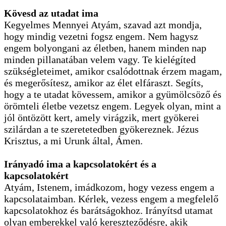
Kövesd az utadat ima
Kegyelmes Mennyei Atyám, szavad azt mondja,
hogy mindig vezetni fogsz engem. Nem hagysz
engem bolyongani az életben, hanem minden nap
minden pillanatában velem vagy. Te kielégíted
szükségleteimet, amikor csalódottnak érzem magam,
és megerősítesz, amikor az élet elfáraszt. Segíts,
hogy a te utadat kövessem, amikor a gyümölcsöző és
örömteli életbe vezetsz engem. Legyek olyan, mint a
jól öntözött kert, amely virágzik, mert gyökerei
szilárdan a te szeretetedben gyökereznek. Jézus
Krisztus, a mi Urunk által, Ámen.
Irányadó ima a kapcsolatokért és a
kapcsolatokért
Atyám, Istenem, imádkozom, hogy vezess engem a
kapcsolataimban. Kérlek, vezess engem a megfelelő
kapcsolatokhoz és barátságokhoz. Irányítsd utamat
olyan emberekkel való kereszteződésre, akik