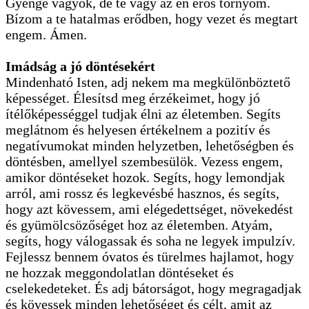
Gyenge vagyok, de te vagy az én erős tornyom.
Bízom a te hatalmas erődben, hogy vezet és megtart
engem. Ámen.
Imádság a jó döntésekért
Mindenható Isten, adj nekem ma megkülönböztető
képességet. Élesítsd meg érzékeimet, hogy jó
ítélőképességgel tudjak élni az életemben. Segíts
meglátnom és helyesen értékelnem a pozitív és
negatívumokat minden helyzetben, lehetőségben és
döntésben, amellyel szembesülök. Vezess engem,
amikor döntéseket hozok. Segíts, hogy lemondjak
arról, ami rossz és legkevésbé hasznos, és segíts,
hogy azt kövessem, ami elégedettséget, növekedést
és gyümölcsözőséget hoz az életemben. Atyám,
segíts, hogy válogassak és soha ne legyek impulzív.
Fejlessz bennem óvatos és türelmes hajlamot, hogy
ne hozzak meggondolatlan döntéseket és
cselekedeteket. És adj bátorságot, hogy megragadjak
és kövessek minden lehetőséget és célt, amit az