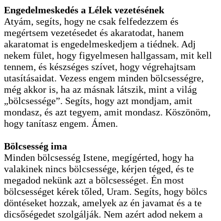
Engedelmeskedés a Lélek vezetésének
Atyám, segíts, hogy ne csak felfedezzem és
megértsem vezetésedet és akaratodat, hanem
akaratomat is engedelmeskedjem a tiédnek. Adj
nekem fület, hogy figyelmesen hallgassam, mit kell
tennem, és készséges szívet, hogy végrehajtsam
utasításaidat. Vezess engem minden bölcsességre,
még akkor is, ha az másnak látszik, mint a világ
„bölcsessége”. Segíts, hogy azt mondjam, amit
mondasz, és azt tegyem, amit mondasz. Köszönöm,
hogy tanítasz engem. Ámen.
Bölcsesség ima
Minden bölcsesség Istene, megígérted, hogy ha
valakinek nincs bölcsessége, kérjen téged, és te
megadod nekünk azt a bölcsességet. Én most
bölcsességet kérek tőled, Uram. Segíts, hogy bölcs
döntéseket hozzak, amelyek az én javamat és a te
dicsőségedet szolgálják. Nem azért adod nekem a