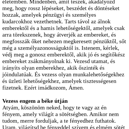
életemben. Mindenben, amit teszek, akadályozd
meg, hogy rossz lépéseket, beszédet és döntéseket
hozzak, amelyek pénzügyi és személyes
kudarcokhoz vezethetnek. Tarts távol az álnok
emberektől és a hamis lehetőségektől, amelyek csak
arra törekszenek, hogy átverjék az embereket, és
megfosszák őket nehezen megkeresett pénzüktől, sőt
még a személyazonosságuktól is. Istenem, kérlek,
védj meg a gonosz emberektől, akik jó és segítőkész
embereket zsákmányolnak ki. Vezesd utamat, és
irányíts olyan emberekhez, akik őszinték és
jóindulatúak. És vezess olyan munkalehetőségekhez
és üzleti lehetőségekhez, amelyek tisztességesen
fizetnek. Ezért imádkozom, Ámen.
Vezess engem a béke útján
Atyám, köszönöm neked, hogy te vagy az én
fényem, amely világít a sötétségben. Amikor nem
tudom, merre forduljak, a te fényedhez futhatok.
Uram, világítsd be fényeddel szívem és elmém sötét