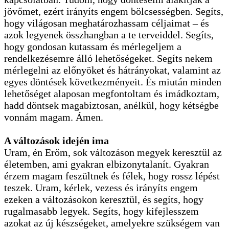
jövőmet, ezért irányíts engem bölcsességben. Segíts,
hogy világosan meghatározhassam céljaimat – és
azok legyenek összhangban a te terveiddel. Segíts,
hogy gondosan kutassam és mérlegeljem a
rendelkezésemre álló lehetőségeket. Segíts nekem
mérlegelni az előnyöket és hátrányokat, valamint az
egyes döntések következményeit. És miután minden
lehetőséget alaposan megfontoltam és imádkoztam,
hadd döntsek magabiztosan, anélkül, hogy kétségbe
vonnám magam. Ámen.
A változások idején ima
Uram, én Erőm, sok változáson megyek keresztül az
életemben, ami gyakran elbizonytalanít. Gyakran
érzem magam feszültnek és félek, hogy rossz lépést
teszek. Uram, kérlek, vezess és irányíts engem
ezeken a változásokon keresztül, és segíts, hogy
rugalmasabb legyek. Segíts, hogy kifejlesszem
azokat az új készségeket, amelyekre szükségem van