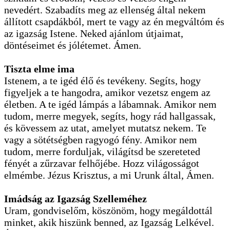
nevedért. Szabadíts meg az ellenség által nekem
állított csapdákból, mert te vagy az én megváltóm és
az igazság Istene. Neked ajánlom útjaimat,
döntéseimet és jólétemet. Ámen.
Tiszta elme ima
Istenem, a te igéd élő és tevékeny. Segíts, hogy
figyeljek a te hangodra, amikor vezetsz engem az
életben. A te igéd lámpás a lábamnak. Amikor nem
tudom, merre megyek, segíts, hogy rád hallgassak,
és kövessem az utat, amelyet mutatsz nekem. Te
vagy a sötétségben ragyogó fény. Amikor nem
tudom, merre forduljak, világítsd be szereteted
fényét a zűrzavar felhőjébe. Hozz világosságot
elmémbe. Jézus Krisztus, a mi Urunk által, Ámen.
Imádság az Igazság Szelleméhez
Uram, gondviselőm, köszönöm, hogy megáldottál
minket, akik hiszünk benned, az Igazság Lelkével.