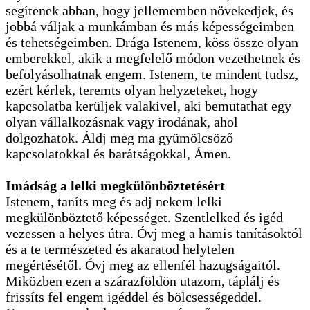
segítenek abban, hogy jellememben növekedjek, és
jobbá váljak a munkámban és más képességeimben
és tehetségeimben. Drága Istenem, köss össze olyan
emberekkel, akik a megfelelő módon vezethetnek és
befolyásolhatnak engem. Istenem, te mindent tudsz,
ezért kérlek, teremts olyan helyzeteket, hogy
kapcsolatba kerüljek valakivel, aki bemutathat egy
olyan vállalkozásnak vagy irodának, ahol
dolgozhatok. Áldj meg ma gyümölcsöző
kapcsolatokkal és barátságokkal, Ámen.
Imádság a lelki megkülönböztetésért
Istenem, taníts meg és adj nekem lelki
megkülönböztető képességet. Szentlelked és igéd
vezessen a helyes útra. Óvj meg a hamis tanításoktól
és a te természeted és akaratod helytelen
megértésétől. Óvj meg az ellenfél hazugságaitól.
Miközben ezen a szárazföldön utazom, táplálj és
frissíts fel engem igéddel és bölcsességeddel.