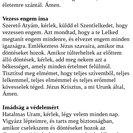
életemre szántál. Ámen.
Vezess engem ima
Szerető Atyám, kérlek, küldd el Szentlelkedet, hogy
vezessen engem. Azt mondtad, hogy a te Lelked
megtanít engem mindenre, és elvezet engem minden
igazságra. Emlékeztess Jézus szavaira, amikor ma
döntéseket hozok. Amikor túlterheltek az előttem
álló döntések, kérlek, add meg nekem azt a
békességet, amely minden értelmet felülmúl.
Tisztítsd meg elmémet, hogy teljes szívemből, teljes
lelkemmel, teljes elmémmel és teljes erőmmel
kövesselek téged. Jézus Krisztus, a mi Urunk által,
Ámen.
Imádság a védelemért
Hatalmas Uram, kérlek, légy velem minden nap.
Vigyázz lépteimre, és tarts meg biztonságban,
amikor cselekszem és döntéseket hozok az