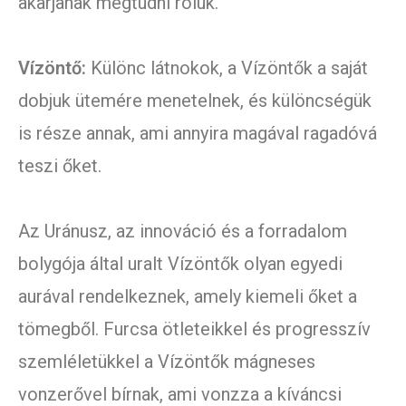
akarjanak megtudni róluk.
Vízöntő:
Különc látnokok, a Vízöntők a saját
dobjuk ütemére menetelnek, és különcségük
is része annak, ami annyira magával ragadóvá
teszi őket.
Az Uránusz, az innováció és a forradalom
bolygója által uralt Vízöntők olyan egyedi
aurával rendelkeznek, amely kiemeli őket a
tömegből. Furcsa ötleteikkel és progresszív
szemléletükkel a Vízöntők mágneses
vonzerővel bírnak, ami vonzza a kíváncsi