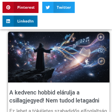
Pinterest
Twitter
LinkedIn
A kedvenc hobbid elárulja a
csillagjegyed! Nem tudod letagadni
Ez lehet a tökéletes szabadidős elfoglaltság