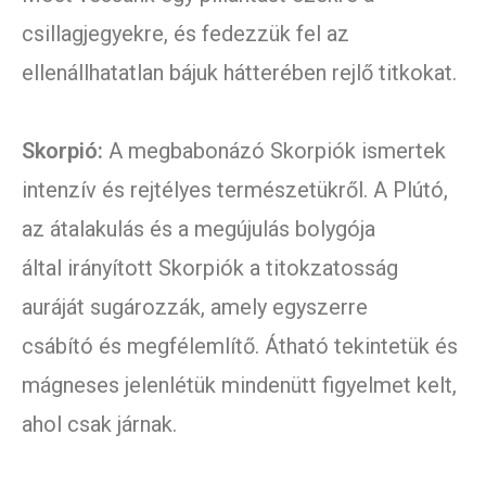
csillagjegyekre, és fedezzük fel az
ellenállhatatlan bájuk hátterében rejlő titkokat.
Skorpió:
A megbabonázó Skorpiók ismertek
intenzív és rejtélyes természetükről. A Plútó,
az átalakulás és a megújulás bolygója
által irányított Skorpiók a titokzatosság
auráját sugározzák, amely egyszerre
csábító és megfélemlítő. Átható tekintetük és
mágneses jelenlétük mindenütt figyelmet kelt,
ahol csak járnak.