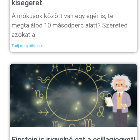
kisegeret
A mókusok között van egy egér is, te
megtalálod 10 másodperc alatt? Szereted
azokat a
Tudj meg többet »
Einstein is irigyelné ezt a csillagjegyet!