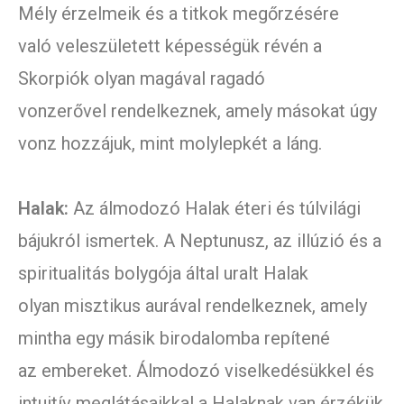
Mély érzelmeik és a titkok megőrzésére
való veleszületett képességük révén a
Skorpiók olyan magával ragadó
vonzerővel rendelkeznek, amely másokat úgy
vonz hozzájuk, mint molylepkét a láng.
Halak:
Az álmodozó Halak éteri és túlvilági
bájukról ismertek. A Neptunusz, az illúzió és a
spiritualitás bolygója által uralt Halak
olyan misztikus aurával rendelkeznek, amely
mintha egy másik birodalomba repítené
az embereket. Álmodozó viselkedésükkel és
intuitív meglátásaikkal a Halaknak van érzékük