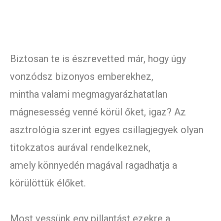
Biztosan te is észrevetted már, hogy úgy
vonzódsz bizonyos emberekhez,
mintha valami megmagyarázhatatlan
mágnesesség venné körül őket, igaz? Az
asztrológia szerint egyes csillagjegyek olyan
titokzatos aurával rendelkeznek,
amely könnyedén magával ragadhatja a
körülöttük élőket.
Most vessünk egy pillantást ezekre a