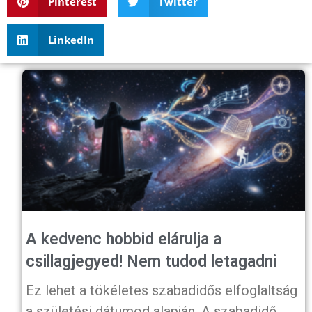
Pinterest
Twitter
LinkedIn
A kedvenc hobbid elárulja a
csillagjegyed! Nem tudod letagadni
Ez lehet a tökéletes szabadidős elfoglaltság
a születési dátumod alapján. A szabadidő