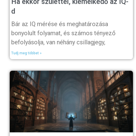
Ha ekkor születtél, kiemelkedő az IQ-
d
Bár az IQ mérése és meghatározása
bonyolult folyamat, és számos tényező
befolyásolja, van néhány csillagjegy,
Tudj meg többet »