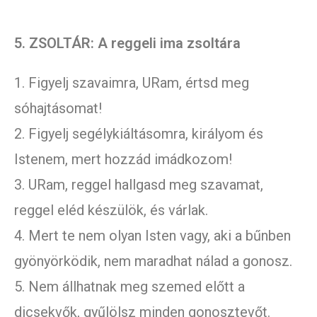
5. ZSOLTÁR: A reggeli ima zsoltára
1. Figyelj szavaimra, URam, értsd meg
sóhajtásomat!
2. Figyelj segélykiáltásomra, királyom és
Istenem, mert hozzád imádkozom!
3. URam, reggel hallgasd meg szavamat,
reggel eléd készülök, és várlak.
4. Mert te nem olyan Isten vagy, aki a bűnben
gyönyörködik, nem maradhat nálad a gonosz.
5. Nem állhatnak meg szemed előtt a
dicsekvők, gyűlölsz minden gonosztevőt.