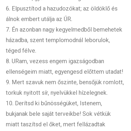
6. Elpusztítod a hazudozókat; az öldöklő és
álnok embert utálja az ÚR.
7. Én azonban nagy kegyelmedből bemehetek
házadba, szent templomodnál leborulok,
téged félve.
8. URam, vezess engem igazságodban
ellenségeim miatt, egyengesd előttem utadat!
9. Mert szavuk nem őszinte, bensőjük romlott,
torkuk nyitott sír, nyelvükkel hízelegnek.
10. Derítsd ki bűnösségüket, Istenem,
bukjanak bele saját terveikbe! Sok vétkük
miatt taszítsd el őket, mert fellázadtak