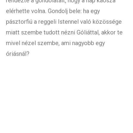
rendezte a gondolatait, hogy a nap káosza
elérhette volna. Gondolj bele: ha egy
pásztorfiú a reggeli Istennel való közössége
miatt szembe tudott nézni Góliáttal, akkor te
mivel nézel szembe, ami nagyobb egy
óriásnál?