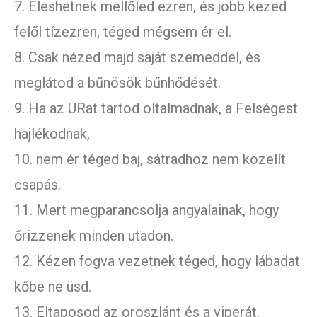
7. Eleshetnek mellőled ezren, és jobb kezed
felől tízezren, téged mégsem ér el.
8. Csak nézed majd saját szemeddel, és
meglátod a bűnösök bűnhődését.
9. Ha az URat tartod oltalmadnak, a Felségest
hajlékodnak,
10. nem ér téged baj, sátradhoz nem közelít
csapás.
11. Mert megparancsolja angyalainak, hogy
őrizzenek minden utadon.
12. Kézen fogva vezetnek téged, hogy lábadat
kőbe ne üsd.
13. Eltaposod az oroszlánt és a viperát,