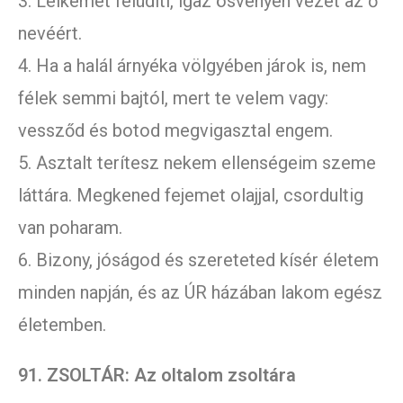
3. Lelkemet felüdíti, igaz ösvényen vezet az ő
nevéért.
4. Ha a halál árnyéka völgyében járok is, nem
félek semmi bajtól, mert te velem vagy:
vessződ és botod megvigasztal engem.
5. Asztalt terítesz nekem ellenségeim szeme
láttára. Megkened fejemet olajjal, csordultig
van poharam.
6. Bizony, jóságod és szereteted kísér életem
minden napján, és az ÚR házában lakom egész
életemben.
91. ZSOLTÁR: Az oltalom zsoltára