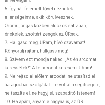
emel engem.
6. Így hát felemelt fővel nézhetek
ellenségeimre, akik körülvesznek.
Örömujjongás közben áldozok sátrában,
énekelek, zsoltárt zengek az ÚRnak.
7. Hallgasd meg, URam, hívó szavamat!
Könyörülj rajtam, hallgass meg!
8. Szívem ezt mondja neked: „Az én arcomat
keressétek!” A te arcodat keresem, URam!
9. Ne rejtsd el előlem arcodat, ne utasítsd el
haragodban szolgádat! Te voltál a segítségem,
ne taszíts el, ne hagyj el, szabadító Istenem!
10. Ha apám, anyám elhagyna is, az ÚR