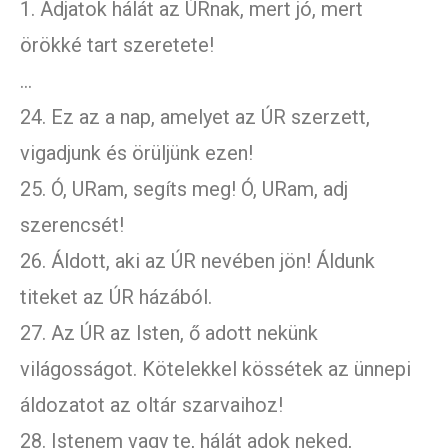
1. Adjatok hálát az ÚRnak, mert jó, mert
örökké tart szeretete!
…
24. Ez az a nap, amelyet az ÚR szerzett,
vigadjunk és örüljünk ezen!
25. Ó, URam, segíts meg! Ó, URam, adj
szerencsét!
26. Áldott, aki az ÚR nevében jön! Áldunk
titeket az ÚR házából.
27. Az ÚR az Isten, ő adott nekünk
világosságot. Kötelekkel kössétek az ünnepi
áldozatot az oltár szarvaihoz!
28. Istenem vagy te, hálát adok neked,