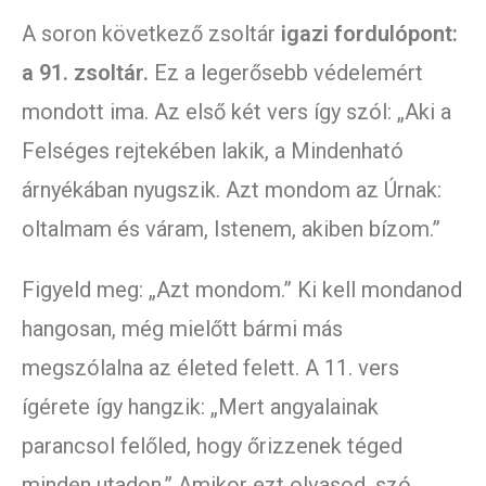
A soron következő zsoltár
igazi fordulópont:
a 91. zsoltár.
Ez a legerősebb védelemért
mondott ima. Az első két vers így szól: „Aki a
Felséges rejtekében lakik, a Mindenható
árnyékában nyugszik. Azt mondom az Úrnak:
oltalmam és váram, Istenem, akiben bízom.”
Figyeld meg: „Azt mondom.” Ki kell mondanod
hangosan, még mielőtt bármi más
megszólalna az életed felett. A 11. vers
ígérete így hangzik: „Mert angyalainak
parancsol felőled, hogy őrizzenek téged
minden utadon.” Amikor ezt olvasod, szó