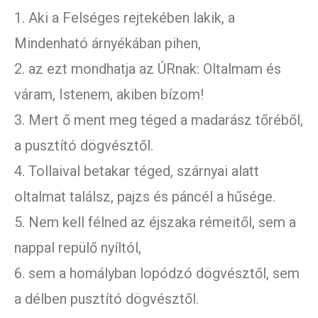
1. Aki a Felséges rejtekében lakik, a
Mindenható árnyékában pihen,
2. az ezt mondhatja az ÚRnak: Oltalmam és
váram, Istenem, akiben bízom!
3. Mert ő ment meg téged a madarász tőréből,
a pusztító dögvésztől.
4. Tollaival betakar téged, szárnyai alatt
oltalmat találsz, pajzs és páncél a hűsége.
5. Nem kell félned az éjszaka rémeitől, sem a
nappal repülő nyíltól,
6. sem a homályban lopódzó dögvésztől, sem
a délben pusztító dögvésztől.