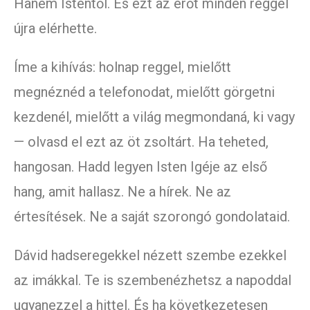
Hanem Istentől. És ezt az erőt minden reggel
újra elérhette.
Íme a kihívás: holnap reggel, mielőtt
megnéznéd a telefonodat, mielőtt görgetni
kezdenél, mielőtt a világ megmondaná, ki vagy
— olvasd el ezt az öt zsoltárt. Ha teheted,
hangosan. Hadd legyen Isten Igéje az első
hang, amit hallasz. Ne a hírek. Ne az
értesítések. Ne a saját szorongó gondolataid.
Dávid hadseregekkel nézett szembe ezekkel
az imákkal. Te is szembenézhetsz a napoddal
ugyanezzel a hittel. És ha következetesen