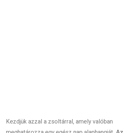
Kezdjük azzal a zsoltárral, amely valóban
meghatározza egy egész nap alaphangját.
Az