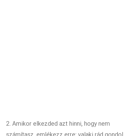
2. Amikor elkezded azt hinni, hogy nem
számítasz, emlékezz erre: valaki rád gondol