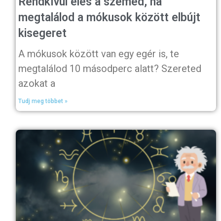
Rendkívül éles a szemed, ha
megtalálod a mókusok között elbújt
kisegeret
A mókusok között van egy egér is, te
megtalálod 10 másodperc alatt? Szereted
azokat a
Tudj meg többet »