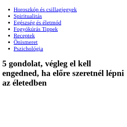
Horoszkóp és csillagjegyek
Spiritualitás
Egészség és életmód
Fogyókúrás Tippek
Receptek
Önismeret
Pszichológia
5 gondolat, végleg el kell
engedned, ha előre szeretnél lépni
az életedben