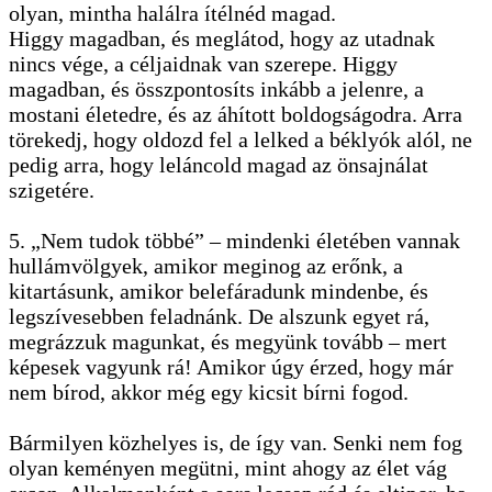
olyan, mintha halálra ítélnéd magad.
Higgy magadban, és meglátod, hogy az utadnak
nincs vége, a céljaidnak van szerepe. Higgy
magadban, és összpontosíts inkább a jelenre, a
mostani életedre, és az áhított boldogságodra. Arra
törekedj, hogy oldozd fel a lelked a béklyók alól, ne
pedig arra, hogy leláncold magad az önsajnálat
szigetére.
5. „Nem tudok többé” – mindenki életében vannak
hullámvölgyek, amikor meginog az erőnk, a
kitartásunk, amikor belefáradunk mindenbe, és
legszívesebben feladnánk. De alszunk egyet rá,
megrázzuk magunkat, és megyünk tovább – mert
képesek vagyunk rá! Amikor úgy érzed, hogy már
nem bírod, akkor még egy kicsit bírni fogod.
Bármilyen közhelyes is, de így van. Senki nem fog
olyan keményen megütni, mint ahogy az élet vág