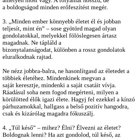
amelyen most vagy. A folyamat hosszú, de
a boldogságod minden erőfeszítést megér.
3. „Minden ember könnyebb életet él és jobban
teljesít, mint én” – sose gyötörd magad olyan
gondolatokkal, melyekkel fölöslegesen ártasz
magadnak. Ne tápláld a
bizonytalanságodat, különben a rossz gondolatok
eluralkodnak rajtad.
Ne nézz jobbra-balra, ne hasonlítgasd az életedet a
többiek életéhez. Mindenkinek megvan a
saját keresztje, mindenki a saját csatáit vívja.
Ráadásul soha nem fogod megérteni, milyen a
körülötted élők igazi élete. Hagyj fel ezekkel a kínzó
párhuzamokkal, hallgass a belső pozitív hangodra,
csak és kizárólag magadra fókuszálj.
4. „Túl késő” – mihez? Élni? Élvezni az életet?
Boldognak lenni? Ha azt gondolod, túl késő, az