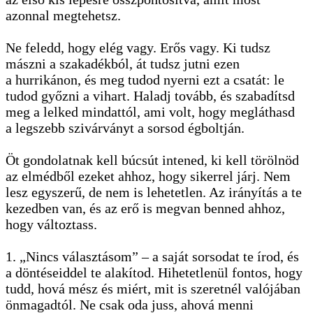
azonnal megtehetsz.
Ne feledd, hogy elég vagy. Erős vagy. Ki tudsz
mászni a szakadékból, át tudsz jutni ezen
a hurrikánon, és meg tudod nyerni ezt a csatát: le
tudod győzni a vihart. Haladj tovább, és szabadítsd
meg a lelked mindattól, ami volt, hogy megláthasd
a legszebb szivárványt a sorsod égboltján.
Öt gondolatnak kell búcsút intened, ki kell törölnöd
az elmédből ezeket ahhoz, hogy sikerrel járj. Nem
lesz egyszerű, de nem is lehetetlen. Az irányítás a te
kezedben van, és az erő is megvan benned ahhoz,
hogy változtass.
1. „Nincs választásom” – a saját sorsodat te írod, és
a döntéseiddel te alakítod. Hihetetlenül fontos, hogy
tudd, hová mész és miért, mit is szeretnél valójában
önmagadtól. Ne csak oda juss, ahová menni