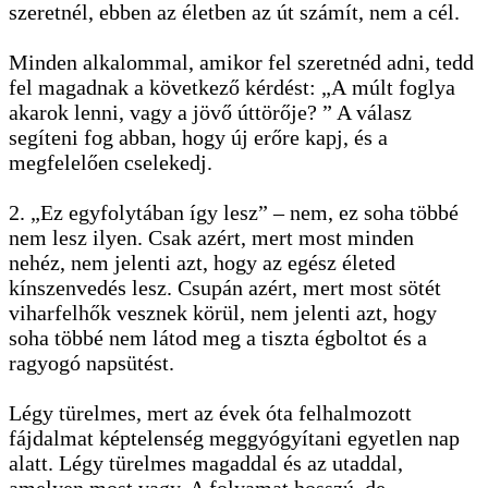
szeretnél, ebben az életben az út számít, nem a cél.
Minden alkalommal, amikor fel szeretnéd adni, tedd
fel magadnak a következő kérdést: „A múlt foglya
akarok lenni, vagy a jövő úttörője? ” A válasz
segíteni fog abban, hogy új erőre kapj, és a
megfelelően cselekedj.
2. „Ez egyfolytában így lesz” – nem, ez soha többé
nem lesz ilyen. Csak azért, mert most minden
nehéz, nem jelenti azt, hogy az egész életed
kínszenvedés lesz. Csupán azért, mert most sötét
viharfelhők vesznek körül, nem jelenti azt, hogy
soha többé nem látod meg a tiszta égboltot és a
ragyogó napsütést.
Légy türelmes, mert az évek óta felhalmozott
fájdalmat képtelenség meggyógyítani egyetlen nap
alatt. Légy türelmes magaddal és az utaddal,