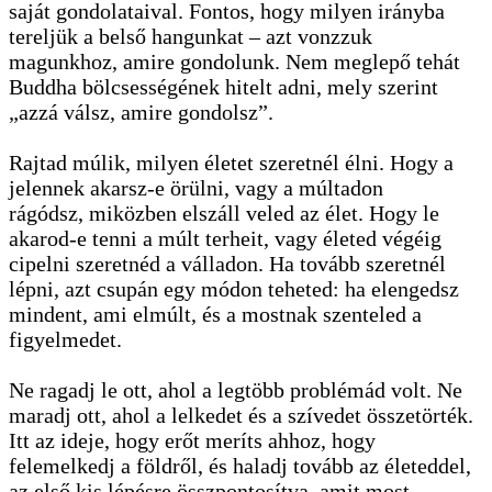
saját gondolataival. Fontos, hogy milyen irányba
tereljük a belső hangunkat – azt vonzzuk
magunkhoz, amire gondolunk. Nem meglepő tehát
Buddha bölcsességének hitelt adni, mely szerint
„azzá válsz, amire gondolsz”.
Rajtad múlik, milyen életet szeretnél élni. Hogy a
jelennek akarsz-e örülni, vagy a múltadon
rágódsz, miközben elszáll veled az élet. Hogy le
akarod-e tenni a múlt terheit, vagy életed végéig
cipelni szeretnéd a válladon. Ha tovább szeretnél
lépni, azt csupán egy módon teheted: ha elengedsz
mindent, ami elmúlt, és a mostnak szenteled a
figyelmedet.
Ne ragadj le ott, ahol a legtöbb problémád volt. Ne
maradj ott, ahol a lelkedet és a szívedet összetörték.
Itt az ideje, hogy erőt meríts ahhoz, hogy
felemelkedj a földről, és haladj tovább az életeddel,
az első kis lépésre összpontosítva, amit most