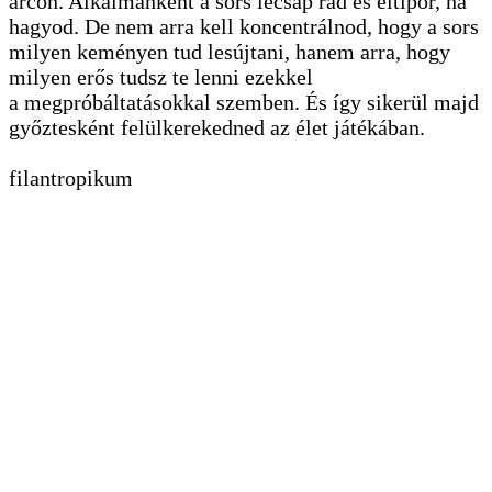
arcon. Alkalmanként a sors lecsap rád és eltipor, ha
hagyod. De nem arra kell koncentrálnod, hogy a sors
milyen keményen tud lesújtani, hanem arra, hogy
milyen erős tudsz te lenni ezekkel
a megpróbáltatásokkal szemben. És így sikerül majd
győztesként felülkerekedned az élet játékában.
filantropikum