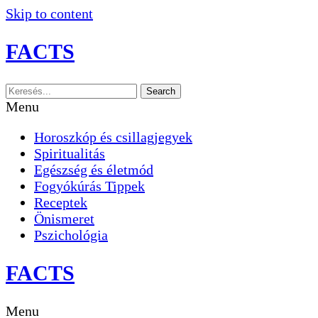
Skip to content
FACTS
Search
Menu
Horoszkóp és csillagjegyek
Spiritualitás
Egészség és életmód
Fogyókúrás Tippek
Receptek
Önismeret
Pszichológia
FACTS
Menu