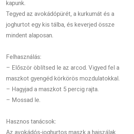
kapunk.
Tegyed az avokádópürét, a kurkumát és a
joghurtot egy kis tálba, és keverjed össze
mindent alaposan.
Felhasználás:
– Először öblítsed le az arcod. Vigyed fel a
maszkot gyengéd körkörös mozdulatokkal.
– Hagyjad a maszkot 5 percig rajta.
– Mossad le.
Hasznos tanácsok:
Az avokádós-joghurtos maszk a hajszálak