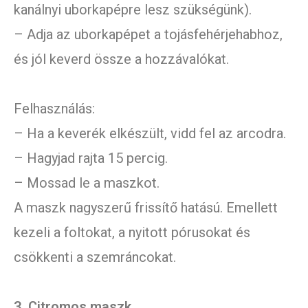
kanálnyi uborkapépre lesz szükségünk).
– Adja az uborkapépet a tojásfehérjehabhoz,
és jól keverd össze a hozzávalókat.
Felhasználás:
– Ha a keverék elkészült, vidd fel az arcodra.
– Hagyjad rajta 15 percig.
– Mossad le a maszkot.
A maszk nagyszerű frissítő hatású. Emellett
kezeli a foltokat, a nyitott pórusokat és
csökkenti a szemráncokat.
3. Citromos maszk