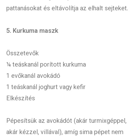
pattanásokat és eltávolítja az elhalt sejteket.
5. Kurkuma maszk
Összetevők
¼ teáskanál porított kurkuma
1 evőkanál avokádó
1 teáskanál joghurt vagy kefir
Elkészítés
Pépesítsük az avokádót (akár turmixgéppel,
akár kézzel, villával), amíg sima pépet nem