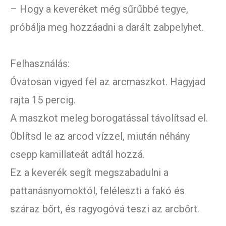
– Hogy a keveréket még sűrűbbé tegye,
próbálja meg hozzáadni a darált zabpelyhet.
Felhasználás:
Óvatosan vigyed fel az arcmaszkot. Hagyjad
rajta 15 percig.
A maszkot meleg borogatással távolítsad el.
Öblítsd le az arcod vízzel, miután néhány
csepp kamillateát adtál hozzá.
Ez a keverék segít megszabadulni a
pattanásnyomoktól, feléleszti a fakó és
száraz bőrt, és ragyogóvá teszi az arcbőrt.