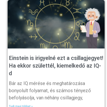
Einstein is irigyelné ezt a csillagjegyet!
Ha ekkor születtél, kiemelkedő az IQ-
d
Bár az IQ mérése és meghatározása
bonyolult folyamat, és számos tényező
befolyásolja, van néhány csillagjegy,
Tudj meg többet »