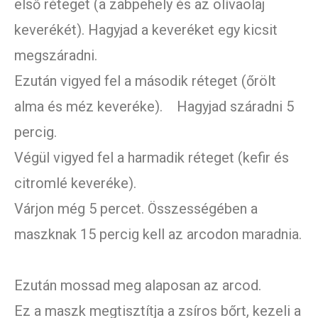
első réteget (a zabpehely és az olívaolaj
keverékét). Hagyjad a keveréket egy kicsit
megszáradni.
Ezután vigyed fel a második réteget (őrölt
alma és méz keveréke). Hagyjad száradni 5
percig.
Végül vigyed fel a harmadik réteget (kefir és
citromlé keveréke).
Várjon még 5 percet. Összességében a
maszknak 15 percig kell az arcodon maradnia.
Ezután mossad meg alaposan az arcod.
Ez a maszk megtisztítja a zsíros bőrt, kezeli a