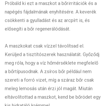
Próbáld ki ezt a maszkot a bőrirritációk és a
napégés fájdalmának enyhítésére. A keverék
csökkenti a gyulladást és az arcpírt is, és
elősegíti a bőr regenerálódását.
A maszkokat csak vízzel távolítsad el.
Kerüljed a tisztítószerek használatát. Győződj
meg róla, hogy a víz hőmérséklete megfelelő
a bőrtípusodnak. A zsíros bőr például nem
szereti a forró vizet, míg a száraz bőr csak
meleg lemosás után érzi jól magát. Miután
eltávolítottad a maszkot, kend be bőrödet egy
kis hidratáló krémmel.