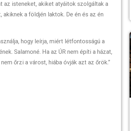
t az isteneket, akiket atyáitok szolgáltak a
, akiknek a földjén laktok. De én és az én
ználja, hogy leírja, miért létfontosságú a
ének. Salamoné. Ha az ÚR nem építi a házat,
nem őrzi a várost, hiába óvják azt az őrök.”