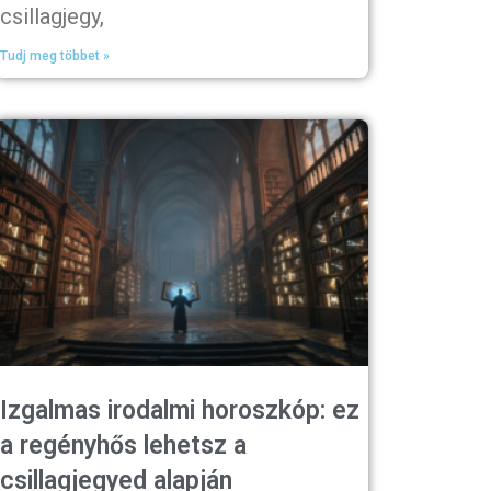
csillagjegy,
Tudj meg többet »
Izgalmas irodalmi horoszkóp: ez
a regényhős lehetsz a
csillagjegyed alapján