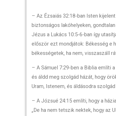
– Az Ézsaiás 32:18-ban Isten kijelent
biztonságos lakóhelyeken, gondtalan
Jézus a Lukács 10:5-6-ban így utasítj
először ezt mondjátok: Békesség e há
békességetek, ha nem, visszaszáll rá
– A Sámuel 7:29-ben a Biblia említi 
és áldd meg szolgád házát, hogy örök
Uram, Istenem, és áldásodra szolgád 
– A Józsué 24:15 említi, hogy a házi
„De ha nem tetszik nektek, hogy az U