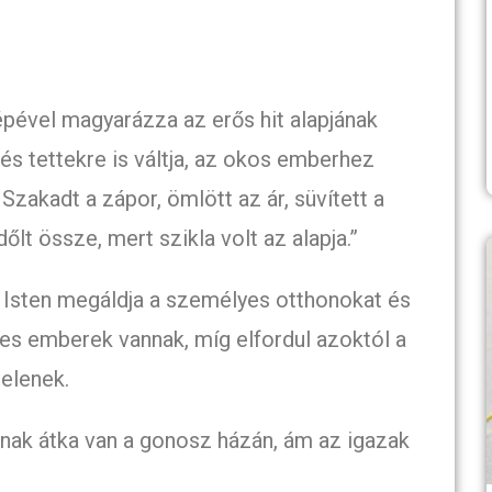
pével magyarázza az erős hit alapjának
 és tettekre is váltja, az okos emberhez
. Szakadt a zápor, ömlött az ár, süvített a
őlt össze, mert szikla volt az alapja.”
gy Isten megáldja a személyes otthonokat és
ges emberek vannak, míg elfordul azoktól a
elenek.
rnak átka van a gonosz házán, ám az igazak