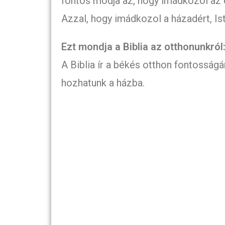
fontos módja az, hogy imádkozol az o
Azzal, hogy imádkozol a házadért, Is
Ezt mondja a Biblia az otthonunkról
A Biblia ír a békés otthon fontosságá
hozhatunk a házba.