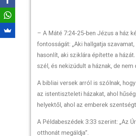
– A Máté 7:24-25-ben Jézus a ház ké
fontosságát: „Aki hallgatja szavamat,
hasonlít, aki sziklára építette a házát
szél, és nekizúdult a háznak, de nem d
A bibliai versek arról is szólnak, ho
az istentiszteleti házakat, ahol hűsé
helyektől, ahol az emberek szentségt
A Példabeszédek 3:33 szerint: „Az Ú
otthonát megáldja”.