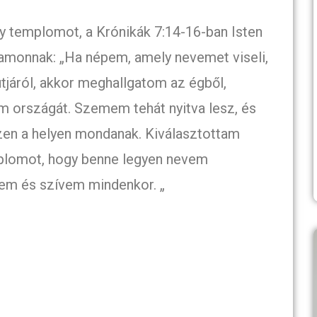
y templomot, a Krónikák 7:14-16-ban Isten
lamonnak: „Ha népem, amely nevemet viseli,
járól, akkor meghallgatom az égből,
 országát. Szemem tehát nyitva lesz, és
ezen a helyen mondanak. Kiválasztottam
mplomot, hogy benne legyen nevem
mem és szívem mindenkor. „