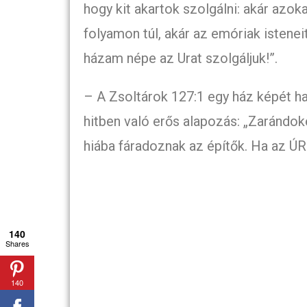
hogy kit akartok szolgálni: akár azoka
folyamon túl, akár az emóriak isteneit
házam népe az Urat szolgáljuk!”.
– A Zsoltárok 127:1 egy ház képét has
hitben való erős alapozás: „Zarándok
hiába fáradoznak az építők. Ha az ÚR 
140
Shares
140