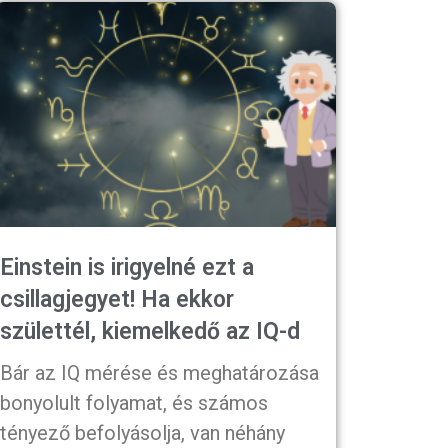
Einstein is irigyelné ezt a
csillagjegyet! Ha ekkor
születtél, kiemelkedő az IQ-d
Bár az IQ mérése és meghatározása
bonyolult folyamat, és számos
tényező befolyásolja, van néhány