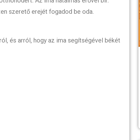
tthonodért. Az ima hatalmas erővel bír.
ten szerető erejét fogadod be oda.
:
ról, és arról, hogy az ima segítségével békét