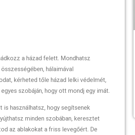
mádkozz a házad felett. Mondhatsz
a összességében, hálaimával
at, kérheted tőle házad lelki védelmét,
egyes szobáján, hogy ott mondj egy imát.
 is használhatsz, hogy segítsenek
gyújthatsz minden szobában, keresztet
od az ablakokat a friss levegőért. De