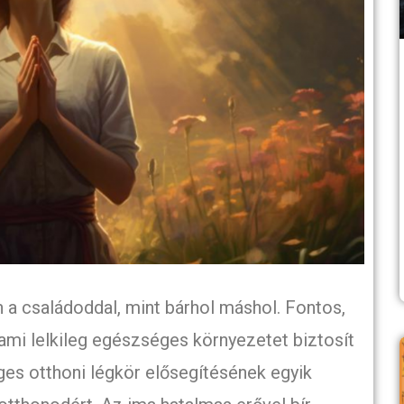
n a családoddal, mint bárhol máshol. Fontos,
ami lelkileg egészséges környezetet biztosít
es otthoni légkör elősegítésének egyik