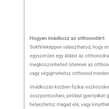
Hogyan imádkozz az otthonodért:
Sokféleképpen választhatod, hogy i
egyszerűen egy áldást az otthonodr
megköszönheted Istennek az otthonod
vagy végigmehetsz otthonod minden 
Imádkozás közben fizikai eszközöket
összpontosítani, például gyertyákat 
helyezhetsz magad elé, vagy kinyithat