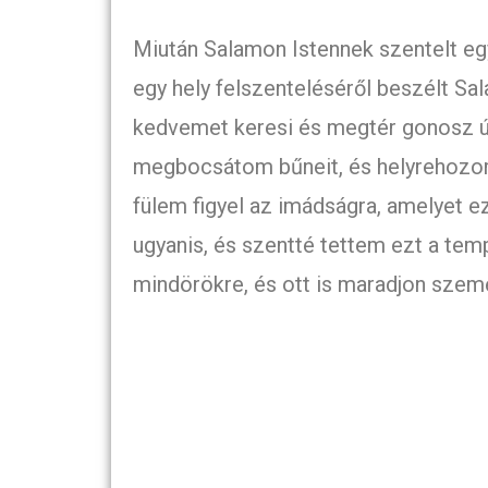
Miután Salamon Istennek szentelt eg
egy hely felszenteléséről beszélt Sa
kedvemet keresi és megtér gonosz út
megbocsátom bűneit, és helyrehozom
fülem figyel az imádságra, amelyet 
ugyanis, és szentté tettem ezt a te
mindörökre, és ott is maradjon sze