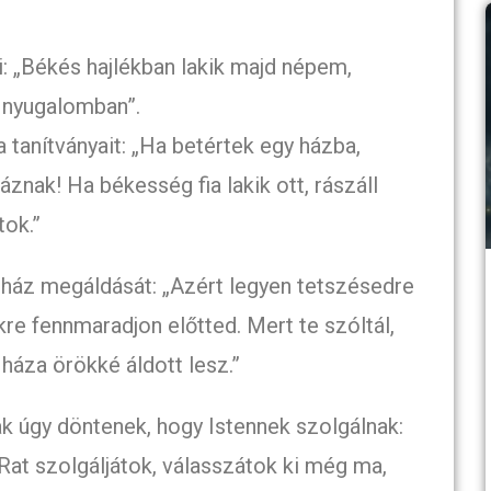
i: „Békés hajlékban lakik majd népem,
 nyugalomban”.
a tanítványait: „Ha betértek egy házba,
znak! Ha békesség fia lakik ott, rászáll
tok.”
a ház megáldását: „Azért legyen tetszésedre
re fennmaradjon előtted. Mert te szóltál,
háza örökké áldott lesz.”
ak úgy döntenek, hogy Istennek szolgálnak:
Rat szolgáljátok, válasszátok ki még ma,