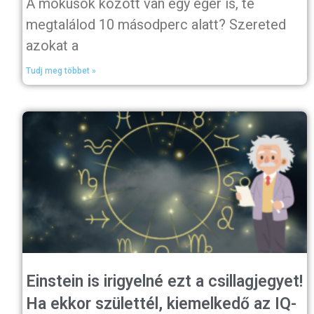
A mókusok között van egy egér is, te
megtalálod 10 másodperc alatt? Szereted
azokat a
Tudj meg többet »
Einstein is irigyelné ezt a csillagjegyet!
Ha ekkor születtél, kiemelkedő az IQ-