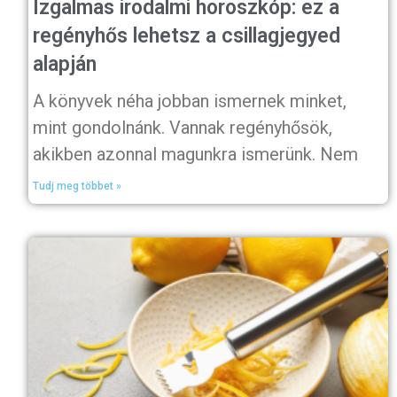
Izgalmas irodalmi horoszkóp: ez a
regényhős lehetsz a csillagjegyed
alapján
A könyvek néha jobban ismernek minket,
mint gondolnánk. Vannak regényhősök,
akikben azonnal magunkra ismerünk. Nem
Tudj meg többet »