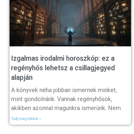
Izgalmas irodalmi horoszkóp: ez a
regényhős lehetsz a csillagjegyed
alapján
A könyvek néha jobban ismernek minket,
mint gondolnánk. Vannak regényhősök,
akikben azonnal magunkra ismerünk. Nem
Tudj meg többet »