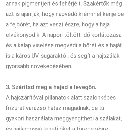
annak pigmentjeit és fehérjéit. Szakértők még
azt is ajánlják, hogy napvédő krémmel kenje be
a fejbőrét, ha azt veszi észre, hogy a haja
elvékonyodik. A napon töltött idő korlátozása
és a kalap viselése megvédi a bőrét és a haját
is a káros UV-sugaraktól, és segít a hajszálak
gyorsabb növekedésében.
3. Szárítsd meg a hajad a levegőn.
A hajszárítóval pillanatok alatt szalonképes
frizurát varázsolhatsz magadnak, de túl
gyakori használata meggyengítheti a szálakat,
és hajlamossá teheti őket a töredezésre.