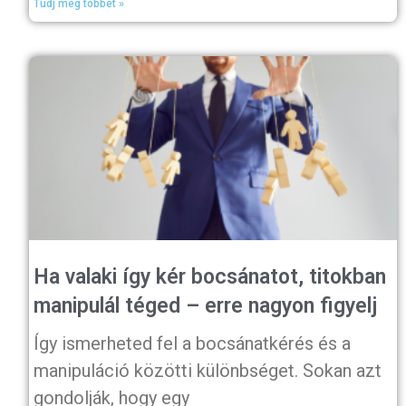
Tudj meg többet »
Ha valaki így kér bocsánatot, titokban
manipulál téged – erre nagyon figyelj
Így ismerheted fel a bocsánatkérés és a
manipuláció közötti különbséget. Sokan azt
gondolják, hogy egy