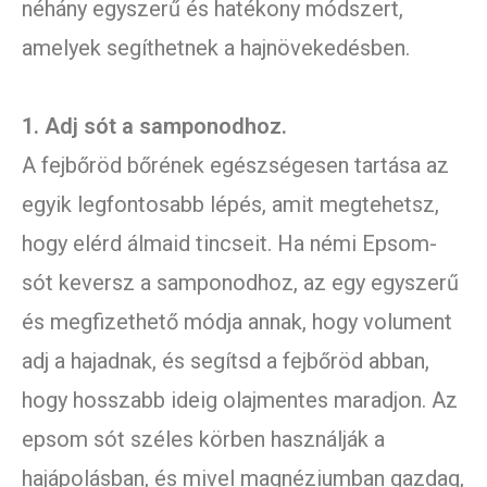
néhány egyszerű és hatékony módszert,
amelyek segíthetnek a hajnövekedésben.
1. Adj sót a samponodhoz.
A fejbőröd bőrének egészségesen tartása az
egyik legfontosabb lépés, amit megtehetsz,
hogy elérd álmaid tincseit. Ha némi Epsom-
sót keversz a samponodhoz, az egy egyszerű
és megfizethető módja annak, hogy volument
adj a hajadnak, és segítsd a fejbőröd abban,
hogy hosszabb ideig olajmentes maradjon. Az
epsom sót széles körben használják a
hajápolásban, és mivel magnéziumban gazdag,