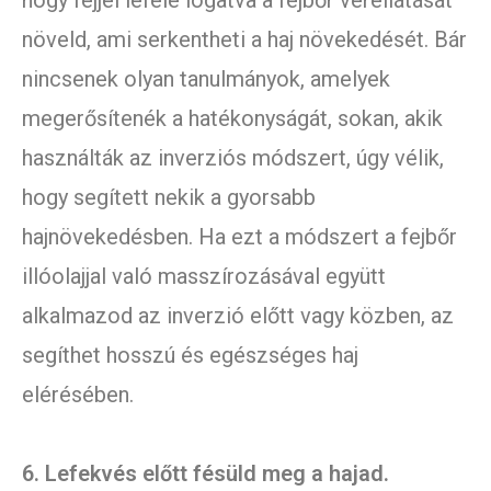
hogy fejjel lefelé lógatva a fejbőr vérellátását
növeld, ami serkentheti a haj növekedését. Bár
nincsenek olyan tanulmányok, amelyek
megerősítenék a hatékonyságát, sokan, akik
használták az inverziós módszert, úgy vélik,
hogy segített nekik a gyorsabb
hajnövekedésben. Ha ezt a módszert a fejbőr
illóolajjal való masszírozásával együtt
alkalmazod az inverzió előtt vagy közben, az
segíthet hosszú és egészséges haj
elérésében.
6. Lefekvés előtt fésüld meg a hajad.