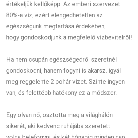
értékeljük kellőképp. Az emberi szervezet
80%-a víz, ezért elengedhetetlen az
egészségünk megtartása érdekében,
hogy gondoskodjunk a megfelelő vízbevitelről!
Ha nem csupán egészségedről szeretnél
gondoskodni, hanem fogyni is akarsz, igyál
meg reggelente 2 pohár vizet. Szinte ingyen
van, és felettébb hatékony ez a módszer.
Egy olyan nő, osztotta meg a világhálón
sikerét, aki kedvenc ruhájába szeretett
volna belefogyni, és két hónapig minden nap