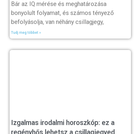
Bár az IQ mérése és meghatározása
bonyolult folyamat, és számos tényező
befolyásolja, van néhány csillagjegy,
Tudj meg többet »
Izgalmas irodalmi horoszkóp: ez a
regényhős lehetsz a csillagjegyed