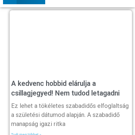
A kedvenc hobbid elárulja a
csillagjegyed! Nem tudod letagadni
Ez lehet a tökéletes szabadidős elfoglaltság
a születési dátumod alapján. A szabadidő
manapság igazi ritka
Tudj meg többet »