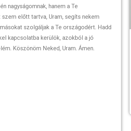
z én nagyságomnak, hanem a Te
 szem előtt tartva, Uram, segíts nekem
y másokat szolgáljak a Te országodért. Hadd
el kapcsolatba kerülök, azokból a jó
belém. Köszönöm Neked, Uram. Ámen.