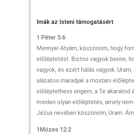
Imák az Isteni támogatásért
1 Péter 5:6
Mennyei Atyám, köszönöm, hogy form
előléptetést. Biztos vagyok benne, ho
vagyok, és ezért hálás vagyok. Uram
alázatos maradjak a mostani előlépte
előléptethess engem, a Te akaratod
minden olyan előléptetés, amely nem 
Jézus nevében köszönöm, Uram. Ám
1Mózes 12:2