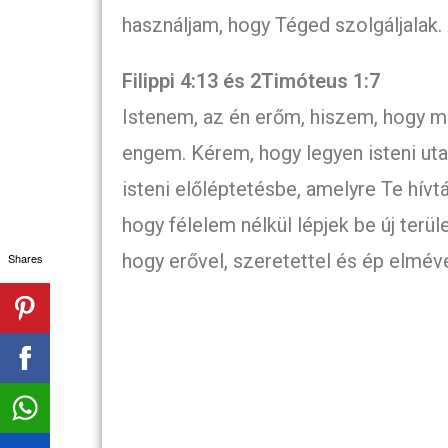
használjam, hogy Téged szolgáljalak.
Filippi 4:13 és 2Timóteus 1:7
Istenem, az én erőm, hiszem, hogy m
engem. Kérem, hogy legyen isteni ut
isteni előléptetésbe, amelyre Te hív
hogy félelem nélkül lépjek be új terü
hogy erővel, szeretettel és ép elmév
Shares