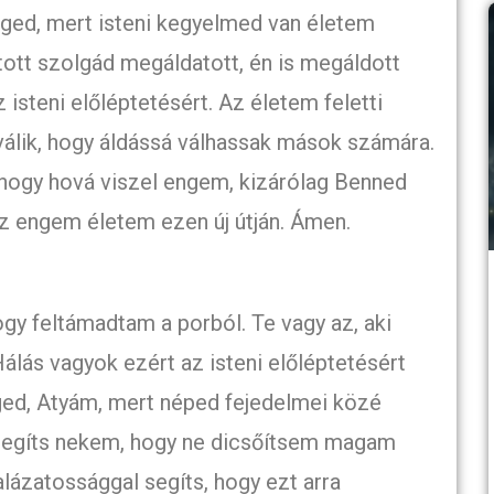
ged, mert isteni kegyelmed van életem
tott szolgád megáldatott, én is megáldott
 isteni előléptetésért. Az életem feletti
álik, hogy áldássá válhassak mások számára.
 hogy hová viszel engem, kizárólag Benned
sz engem életem ezen új útján. Ámen.
y feltámadtam a porból. Te vagy az, aki
álás vagyok ezért az isteni előléptetésért
éged, Atyám, mert néped fejedelmei közé
 segíts nekem, hogy ne dicsőítsem magam
alázatossággal segíts, hogy ezt arra