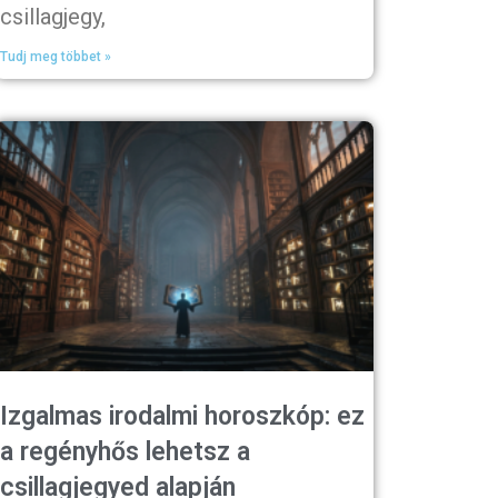
csillagjegy,
Tudj meg többet »
Izgalmas irodalmi horoszkóp: ez
a regényhős lehetsz a
csillagjegyed alapján