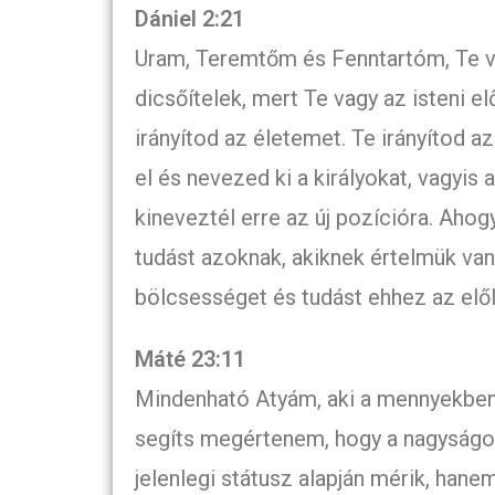
Dániel 2:21
Uram, Teremtőm és Fenntartóm, Te v
dicsőítelek, mert Te vagy az isteni 
irányítod az életemet. Te irányítod a
el és nevezed ki a királyokat, vagyi
kineveztél erre az új pozícióra. Aho
tudást azoknak, akiknek értelmük va
bölcsességet és tudást ehhez az elő
Máté 23:11
Mindenható Atyám, aki a mennyekben
segíts megértenem, hogy a nagyságo
jelenlegi státusz alapján mérik, hane