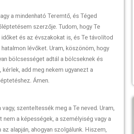
agy a mindenható Teremtő, és Téged
előléptetésem szerzője. Tudom, hogy Te
z időket és az évszakokat is, és Te távolítod
s a hatalmon lévőket. Uram, köszönöm, hogy
gyan bölcsességet adtál a bölcseknek és
n, kérlek, add meg nekem ugyanezt a
léptetéshez. Ámen.
 vagy, szenteltessék meg a Te neved. Uram,
t nem a képességek, a személyiség vagy a
m az alapján, ahogyan szolgálunk. Hiszem,