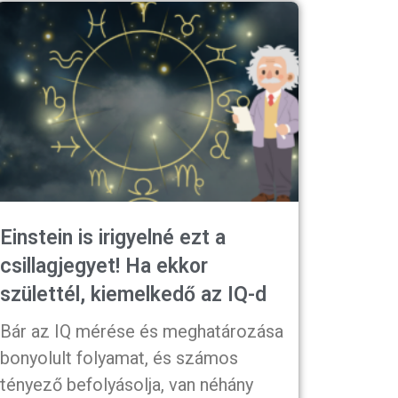
Einstein is irigyelné ezt a
csillagjegyet! Ha ekkor
születtél, kiemelkedő az IQ-d
Bár az IQ mérése és meghatározása
bonyolult folyamat, és számos
tényező befolyásolja, van néhány