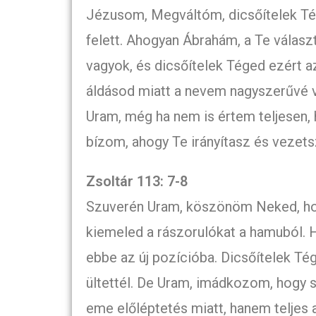
Jézusom, Megváltóm, dicsőítelek Té
felett. Ahogyan Ábrahám, a Te válasz
vagyok, és dicsőítelek Téged ezért az
áldásod miatt a nevem nagyszerűvé v
Uram, még ha nem is értem teljesen,
bízom, ahogy Te irányítasz és vezet
Zsoltár 113: 7-8
Szuverén Uram, köszönöm Neked, hog
kiemeled a rászorulókat a hamuból. H
ebbe az új pozícióba. Dicsőítelek T
ültettél. De Uram, imádkozom, hogy
eme előléptetés miatt, hanem teljes 