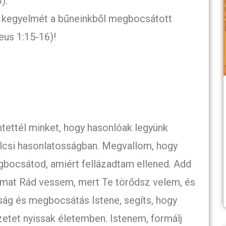
).
en kegyelmét a bűneinkből megbocsátott
us 1:15-16)!
mtettél minket, hogy hasonlóak legyünk
lcsi hasonlatosságban. Megvallom, hogy
bocsátod, amiért fellázadtam ellened. Add
at Rád vessem, mert Te törődsz velem, és
ság és megbocsátás Istene, segíts, hogy
tet nyissak életemben. Istenem, formálj