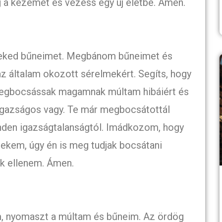
 a kezemet és vezess egy új életbe. Ámen.
neked bűneimet. Megbánom bűneimet és
 általam okozott sérelmekért. Segíts, hogy
 megbocsássak magamnak múltam hibáiért és
 igazságos vagy. Te már megbocsátottál
nden igazságtalanságtól. Imádkozom, hogy
ekem, úgy én is meg tudjak bocsátani
k ellenem. Ámen.
m, nyomaszt a múltam és bűneim. Az ördög