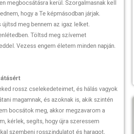
n megbocsátásra kerül. Szorgalmasnak kell
kednem, hogy a Te képmásodban járjak.
s újítsd meg bennem az igaz lelket.
lenlétedben. Töltsd meg szívemet
keddel. Vezess engem életem minden napján.
átásért
ed rossz cselekedeteimet, és hálás vagyok
ani magamnak, és azoknak is, akik szintén
nem bocsátok meg, akkor megzavarom a
m, kérlek, segíts, hogy újra szeressem
al szembeni rosszindulatot és haragot,