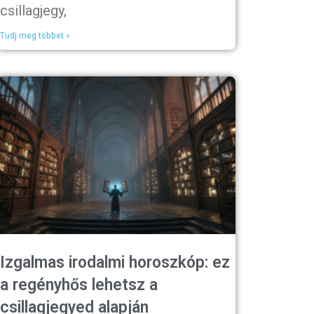
csillagjegy,
Tudj meg többet »
Izgalmas irodalmi horoszkóp: ez
a regényhős lehetsz a
csillagjegyed alapján