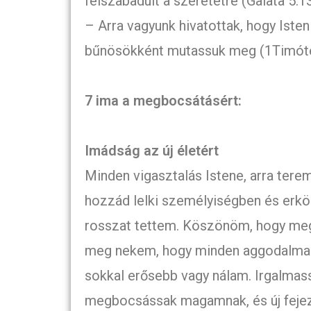
felszabadult a szeretetre (Galata 5:13
– Arra vagyunk hivatottak, hogy Ist
bűnösökként mutassuk meg (1Timóte
7 ima a megbocsátásért:
Imádság az új életért
Minden vigasztalás Istene, arra tere
hozzád lelki személyiségben és erkö
rosszat tettem. Köszönöm, hogy meg
meg nekem, hogy minden aggodalmam
sokkal erősebb vagy nálam. Irgalmas
megbocsássak magamnak, és új fejeze