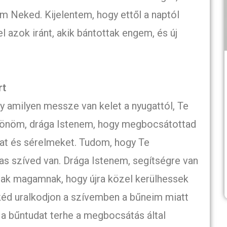
m Neked. Kijelentem, hogy ettől a naptól
azok iránt, akik bántottak engem, és új
rt
amilyen messze van kelet a nyugattól, Te
szönöm, drága Istenem, hogy megbocsátottad
at és sérelmeket. Tudom, hogy Te
mas szíved van. Drága Istenem, segítségre van
k magamnak, hogy újra közel kerülhessek
kéd uralkodjon a szívemben a bűneim miatt
 a bűntudat terhe a megbocsátás által