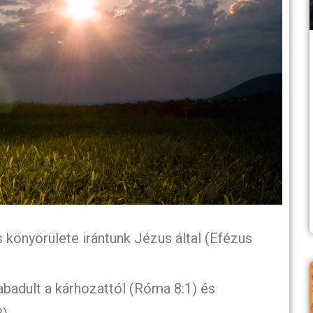
 könyörülete irántunk Jézus által (Efézus
abadult a kárhozattól (Róma 8:1) és