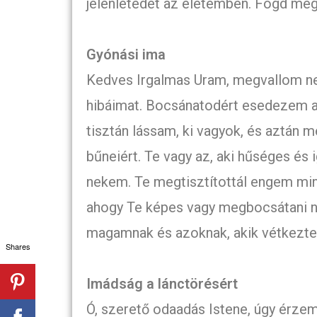
jelenlétedet az életemben. Fogd meg
Gyónási ima
Kedves Irgalmas Uram, megvallom 
hibáimat. Bocsánatodért esedezem az
tisztán lássam, ki vagyok, és aztán
bűneiért. Te vagy az, aki hűséges és
nekem. Te megtisztítottál engem mi
ahogy Te képes vagy megbocsátani n
magamnak és azoknak, akik vétkezte
Shares
Imádság a lánctörésért
Ó, szerető odaadás Istene, úgy érze