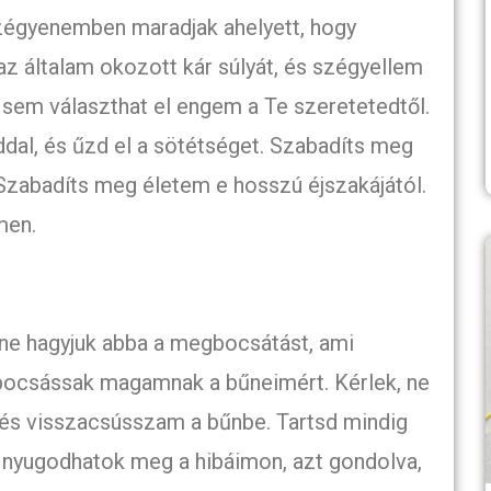
zégyenemben maradjak ahelyett, hogy
z általam okozott kár súlyát, és szégyellem
em választhat el engem a Te szeretetedtől.
dal, és űzd el a sötétséget. Szabadíts meg
Szabadíts meg életem e hosszú éjszakájától.
men.
 ne hagyjuk abba a megbocsátást, ami
ocsássak magamnak a bűneimért. Kérlek, ne
 és visszacsússzam a bűnbe. Tartsd mindig
 nyugodhatok meg a hibáimon, azt gondolva,