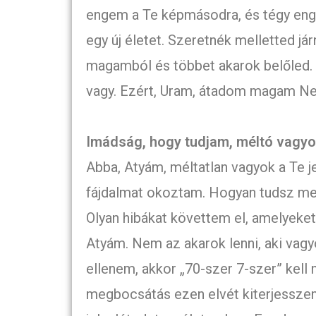
engem a Te képmásodra, és tégy eng
egy új életet. Szeretnék melletted j
magamból és többet akarok belőled. 
vagy. Ezért, Uram, átadom magam Ne
Imádság, hogy tudjam, méltó vagy
Abba, Atyám, méltatlan vagyok a Te j
fájdalmat okoztam. Hogyan tudsz meg
Olyan hibákat követtem el, amelyeket
Atyám. Nem az akarok lenni, aki vagy
ellenem, akkor „70-szer 7-szer” kell
megbocsátás ezen elvét kiterjessze