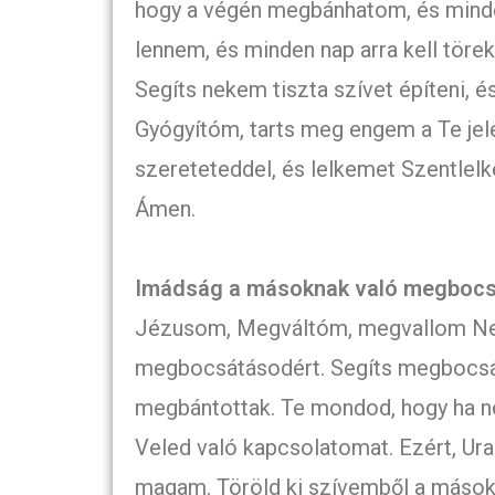
hogy a végén megbánhatom, és minde
lennem, és minden nap arra kell töre
Segíts nekem tiszta szívet építeni, é
Gyógyítóm, tarts meg engem a Te je
szereteteddel, és lelkemet Szentlel
Ámen.
Imádság a másoknak való megbocs
Jézusom, Megváltóm, megvallom Nek
megbocsátásodért. Segíts megbocsát
megbántottak. Te mondod, hogy ha 
Veled való kapcsolatomat. Ezért, Ura
magam. Töröld ki szívemből a másokk