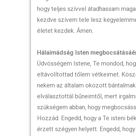
hogy teljes szívvel átadhassam maga
kezdve szívem tele lesz kegyelemmel 
életet kezdek. Ámen.
Hálaimádság Isten megbocsátásáé
Üdvösségem Istene, Te mondod, hogy 
eltávolítottad tőlem vétkeimet. Kö
nekem az általam okozott bántalmak
elválasztottál bűneimtől, mert irgal
szükségem abban, hogy megbocsássa
Hozzád. Engedd, hogy a Te isteni bé
érzett szégyen helyett. Engedd, hogy