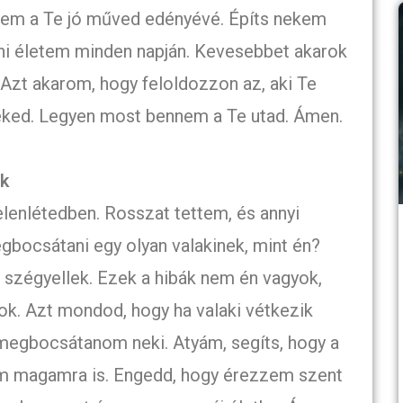
em a Te jó műved edényévé. Építs nekem
árni életem minden napján. Kevesebbet akarok
Azt akarom, hogy feloldozzon az, aki Te
ked. Legyen most bennem a Te utad. Ámen.
ok
elenlétedben. Rosszat tettem, és annyi
bocsátani egy olyan valakinek, mint én?
 szégyellek. Ezek a hibák nem én vagyok,
ok. Azt mondod, hogy ha valaki vétkezik
 megbocsátanom neki. Atyám, segíts, hogy a
m magamra is. Engedd, hogy érezzem szent