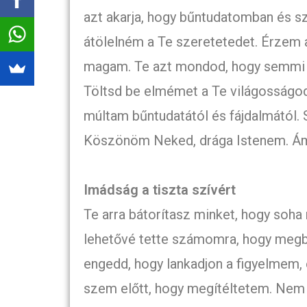
azt akarja, hogy bűntudatomban és s
átölelném a Te szeretetedet. Érzem a
magam. Te azt mondod, hogy semmi s
Töltsd be elmémet a Te világosságod
múltam bűntudatától és fájdalmától. 
Köszönöm Neked, drága Istenem. Á
Imádság a tiszta szívért
Te arra bátorítasz minket, hogy soha
lehetővé tette számomra, hogy megb
engedd, hogy lankadjon a figyelmem,
szem előtt, hogy megítéltetem. Nem