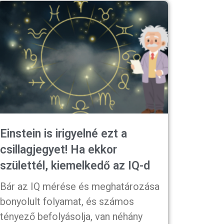
Einstein is irigyelné ezt a
csillagjegyet! Ha ekkor
születtél, kiemelkedő az IQ-d
Bár az IQ mérése és meghatározása
bonyolult folyamat, és számos
tényező befolyásolja, van néhány