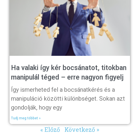
Ha valaki így kér bocsánatot, titokban
manipulál téged – erre nagyon figyelj
Így ismerheted fel a bocsánatkérés és a
manipuláció közötti különbséget. Sokan azt
gondolják, hogy egy
Tudj meg többet »
« Előző
Következő »