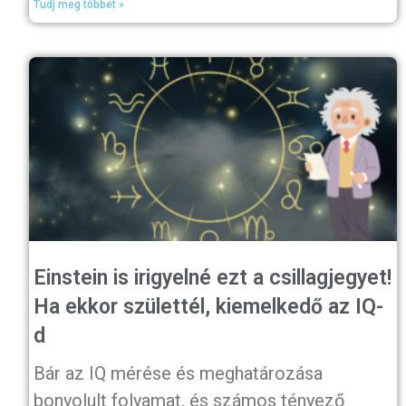
Tudj meg többet »
Einstein is irigyelné ezt a csillagjegyet!
Ha ekkor születtél, kiemelkedő az IQ-
d
Bár az IQ mérése és meghatározása
bonyolult folyamat, és számos tényező