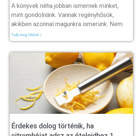
A könyvek néha jobban ismernek minket,
mint gondolnánk. Vannak regényhősök,
akikben azonnal magunkra ismerünk. Nem
Tudj meg többet »
Érdekes dolog történik, ha
citromhéjat adsz az ételeidhez 1