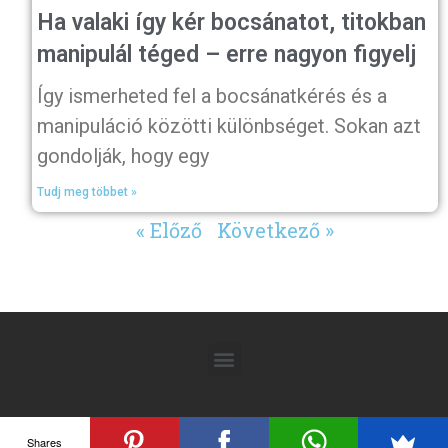
Ha valaki így kér bocsánatot, titokban
manipulál téged – erre nagyon figyelj
Így ismerheted fel a bocsánatkérés és a
manipuláció közötti különbséget. Sokan azt
gondolják, hogy egy
Tudj meg többet »
« Előző
Következő »
Shares