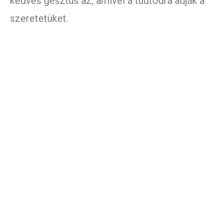
kedves gesztus az, amivel a tudtodra adják a
szeretetüket.