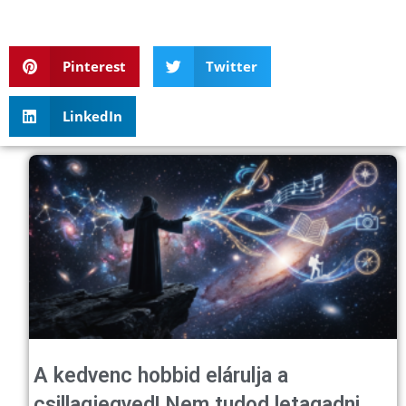
Pinterest
Twitter
LinkedIn
A kedvenc hobbid elárulja a
csillagjegyed! Nem tudod letagadni