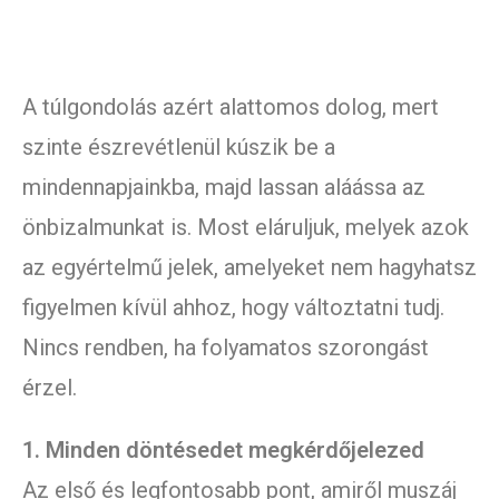
A túlgondolás azért alattomos dolog, mert
szinte észrevétlenül kúszik be a
mindennapjainkba, majd lassan aláássa az
önbizalmunkat is. Most eláruljuk, melyek azok
az egyértelmű jelek, amelyeket nem hagyhatsz
figyelmen kívül ahhoz, hogy változtatni tudj.
Nincs rendben, ha folyamatos szorongást
érzel.
1. Minden döntésedet megkérdőjelezed
Az első és legfontosabb pont, amiről muszáj