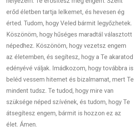
helyezem. Te erősítesz meg engem. Szent
erőd életben tartja lelkemet, és hevesen ég
érted. Tudom, hogy Veled bármit legyőzhetek.
Köszönöm, hogy hűséges maradtál választott
népedhez. Köszönöm, hogy vezetsz engem
az életemben, és segítesz, hogy a Te akaratod
edényévé váljak. Imádkozom, hogy továbbra is
beléd vessem hitemet és bizalmamat, mert Te
mindent tudsz. Te tudod, hogy mire van
szüksége néped szívének, és tudom, hogy Te
átsegítesz engem, bármit is hozzon ez az
élet. Ámen.