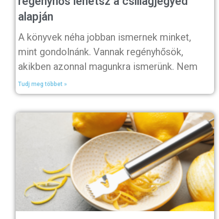
regényhős lehetsz a csillagjegyed
alapján
A könyvek néha jobban ismernek minket,
mint gondolnánk. Vannak regényhősök,
akikben azonnal magunkra ismerünk. Nem
Tudj meg többet »