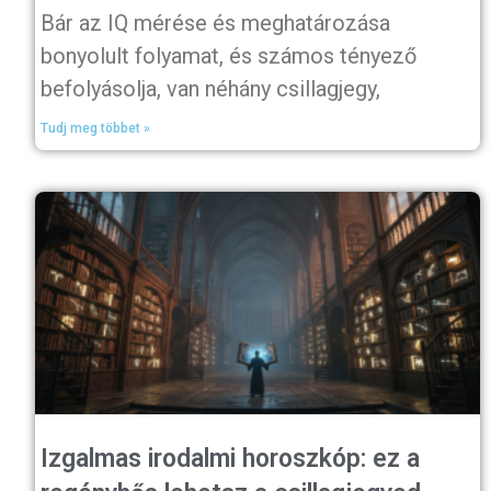
Bár az IQ mérése és meghatározása
bonyolult folyamat, és számos tényező
befolyásolja, van néhány csillagjegy,
Tudj meg többet »
Izgalmas irodalmi horoszkóp: ez a