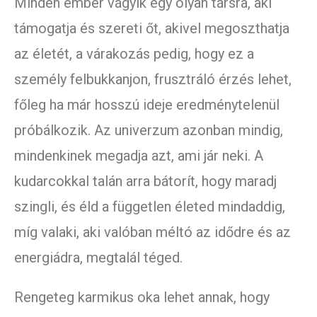
Minden ember vágyik egy olyan társra, aki
támogatja és szereti őt, akivel megoszthatja
az életét, a várakozás pedig, hogy ez a
személy felbukkanjon, frusztráló érzés lehet,
főleg ha már hosszú ideje eredménytelenül
próbálkozik. Az univerzum azonban mindig,
mindenkinek megadja azt, ami jár neki. A
kudarcokkal talán arra bátorít, hogy maradj
szingli, és éld a független életed mindaddig,
míg valaki, aki valóban méltó az idődre és az
energiádra, megtalál téged.
Rengeteg karmikus oka lehet annak, hogy