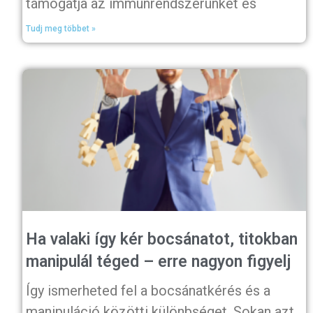
támogatja az immunrendszerünket és
Tudj meg többet »
Ha valaki így kér bocsánatot, titokban
manipulál téged – erre nagyon figyelj
Így ismerheted fel a bocsánatkérés és a
manipuláció közötti különbséget. Sokan azt