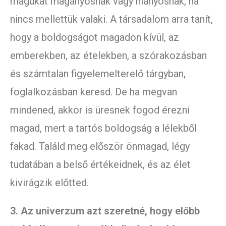
magukat magányosnak vagy hiányosnak, ha
nincs mellettük valaki. A társadalom arra tanít,
hogy a boldogságot magadon kívül, az
emberekben, az ételekben, a szórakozásban
és számtalan figyelemelterelő tárgyban,
foglalkozásban keresd. De ha megvan
mindened, akkor is üresnek fogod érezni
magad, mert a tartós boldogság a lélekből
fakad. Találd meg először önmagad, légy
tudatában a belső értékeidnek, és az élet
kivirágzik előtted.
3. Az univerzum azt szeretné, hogy előbb