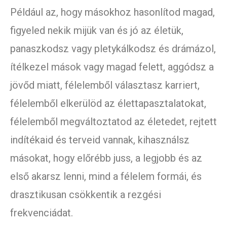
Például az, hogy másokhoz hasonlítod magad,
figyeled nekik mijük van és jó az életük,
panaszkodsz vagy pletykálkodsz és drámázol,
ítélkezel mások vagy magad felett, aggódsz a
jövőd miatt, félelemből választasz karriert,
félelemből elkerülöd az élettapasztalatokat,
félelemből megváltoztatod az életedet, rejtett
indítékaid és terveid vannak, kihasználsz
másokat, hogy előrébb juss, a legjobb és az
első akarsz lenni, mind a félelem formái, és
drasztikusan csökkentik a rezgési
frekvenciádat.