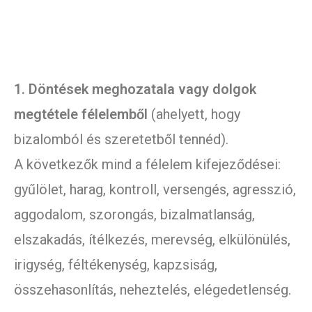
1. Döntések meghozatala vagy dolgok
megtétele félelemből
(ahelyett, hogy
bizalomból és szeretetből tennéd).
A következők mind a félelem kifejeződései:
gyűlölet, harag, kontroll, versengés, agresszió,
aggodalom, szorongás, bizalmatlanság,
elszakadás, ítélkezés, merevség, elkülönülés,
irigység, féltékenység, kapzsiság,
összehasonlítás, neheztelés, elégedetlenség.