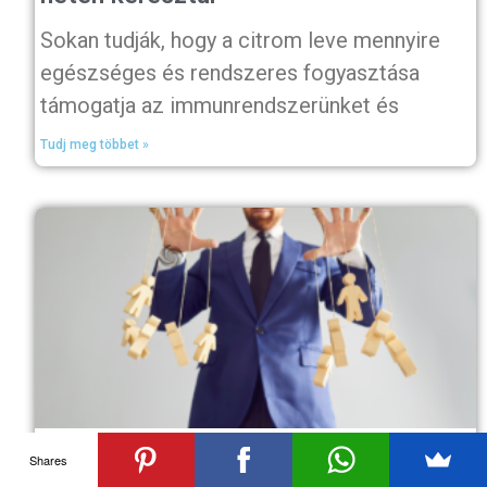
Sokan tudják, hogy a citrom leve mennyire
egészséges és rendszeres fogyasztása
támogatja az immunrendszerünket és
Tudj meg többet »
Shares
Ha valaki így kér bocsánatot, titokban