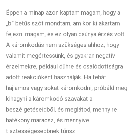
Éppen a minap azon kaptam magam, hogy a
„b” betűs szót mondtam, amikor ki akartam
fejezni magam, és ez olyan csúnya érzés volt.
A káromkodás nem szükséges ahhoz, hogy
valamit megértessünk, és gyakran negatív
érzelmekre, például dühre és csalódottságra
adott reakcióként használják. Ha tehát
hajlamos vagy sokat káromkodni, próbáld meg
kihagyni a káromkodó szavakat a
beszélgetéseidből, és meglátod, mennyire
hatékony maradsz, és mennyivel
tisztességesebbnek tűnsz.