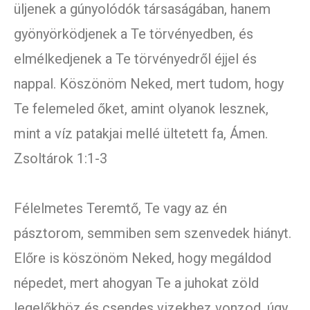
üljenek a gúnyolódók társaságában, hanem
gyönyörködjenek a Te törvényedben, és
elmélkedjenek a Te törvényedről éjjel és
nappal. Köszönöm Neked, mert tudom, hogy
Te felemeled őket, amint olyanok lesznek,
mint a víz patakjai mellé ültetett fa, Ámen.
Zsoltárok 1:1-3
Félelmetes Teremtő, Te vagy az én
pásztorom, semmiben sem szenvedek hiányt.
Előre is köszönöm Neked, hogy megáldod
népedet, mert ahogyan Te a juhokat zöld
legelőkhöz és csendes vizekhez vonzod, úgy