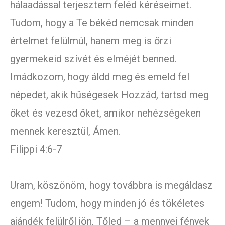
hálaadással terjesztem feléd kéréseimet.
Tudom, hogy a Te békéd nemcsak minden
értelmet felülmúl, hanem meg is őrzi
gyermekeid szívét és elméjét benned.
Imádkozom, hogy áldd meg és emeld fel
népedet, akik hűségesek Hozzád, tartsd meg
őket és vezesd őket, amikor nehézségeken
mennek keresztül, Ámen.
Filippi 4:6-7
Uram, köszönöm, hogy továbbra is megáldasz
engem! Tudom, hogy minden jó és tökéletes
ajándék felülről jön, Tőled – a mennyei fények