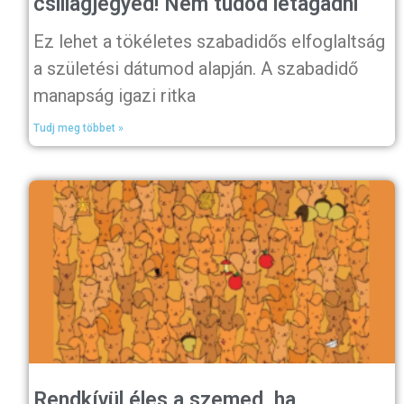
csillagjegyed! Nem tudod letagadni
Ez lehet a tökéletes szabadidős elfoglaltság
a születési dátumod alapján. A szabadidő
manapság igazi ritka
Tudj meg többet »
Rendkívül éles a szemed, ha