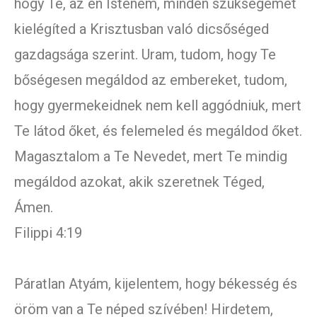
hogy Te, az én Istenem, minden szükségemet
kielégíted a Krisztusban való dicsőséged
gazdagsága szerint. Uram, tudom, hogy Te
bőségesen megáldod az embereket, tudom,
hogy gyermekeidnek nem kell aggódniuk, mert
Te látod őket, és felemeled és megáldod őket.
Magasztalom a Te Nevedet, mert Te mindig
megáldod azokat, akik szeretnek Téged,
Ámen.
Filippi 4:19
Páratlan Atyám, kijelentem, hogy békesség és
öröm van a Te néped szívében! Hirdetem,