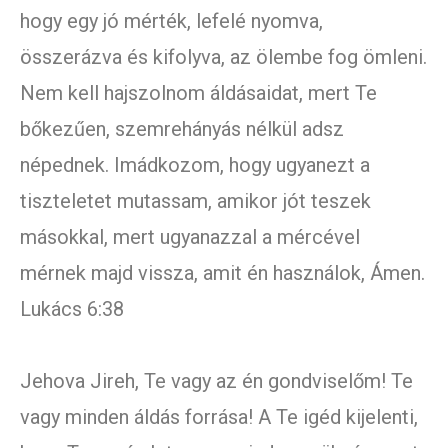
hogy egy jó mérték, lefelé nyomva,
összerázva és kifolyva, az ölembe fog ömleni.
Nem kell hajszolnom áldásaidat, mert Te
bőkezűen, szemrehányás nélkül adsz
népednek. Imádkozom, hogy ugyanezt a
tiszteletet mutassam, amikor jót teszek
másokkal, mert ugyanazzal a mércével
mérnek majd vissza, amit én használok, Ámen.
Lukács 6:38
Jehova Jireh, Te vagy az én gondviselőm! Te
vagy minden áldás forrása! A Te igéd kijelenti,