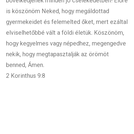
bővelkedjenek minden jó cselekedetben! Előre
is köszönöm Neked, hogy megáldottad
gyermekeidet és felemelted őket, mert ezáltal
elviselhetőbbé vált a földi életük. Köszönöm,
hogy kegyelmes vagy népedhez, megengedve
nekik, hogy megtapasztalják az örömöt
benned, Ámen.
2 Korinthus 9:8