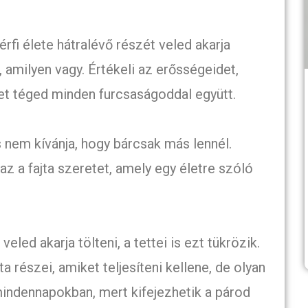
érfi élete hátralévő részét veled akarja
, amilyen vagy. Értékeli az erősségeidet,
t téged minden furcsaságoddal együtt.
 nem kívánja, hogy bárcsak más lennél.
z a fajta szeretet, amely egy életre szóló
veled akarja tölteni, a tettei is ezt tükrözik.
 részei, amiket teljesíteni kellene, de olyan
mindennapokban, mert kifejezhetik a párod