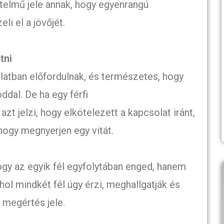
rtelmű jele annak, hogy egyenrangú
li el a jövőjét.
tni
latban előfordulnak, és természetes, hogy
dal. De ha egy férfi
t jelzi, hogy elkötelezett a kapcsolat iránt,
hogy megnyerjen egy vitát.
y az egyik fél egyfolytában enged, hanem
hol mindkét fél úgy érzi, meghallgatják és
s megértés jele.