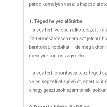
párod komolyan veszi a kapcsolatotok
1. Téged helyez előtérbe
Ha egy férfi valóban elkötelezett irá
Ez természetesen nem azt jelenti, h
barátokat, hobbikat – de még akkor is 
mennyire fontos vagy neki.
Ha egy férfi prioritássá tesz téged az
veled képzeli el a jövőjét, ezért idő
a nagy gesztusok számítanak, sokkal