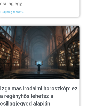
csillagjegy,
Tudj meg többet »
Izgalmas irodalmi horoszkóp: ez
a regényhős lehetsz a
csillagjegyed alapján