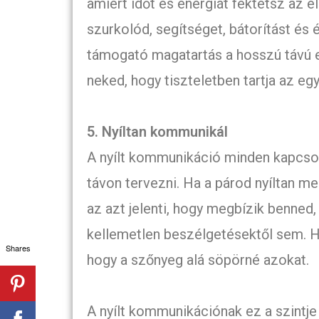
amiért időt és energiát fektetsz az e
szurkolód, segítséget, bátorítást és é
támogató magatartás a hosszú távú e
neked, hogy tiszteletben tartja az egy
5. Nyíltan kommunikál
A nyílt kommunikáció minden kapcsol
távon tervezni. Ha a párod nyíltan me
az azt jelenti, hogy megbízik benned
kellemetlen beszélgetésektől sem. Ha
Shares
hogy a szőnyeg alá söpörné azokat.
A nyílt kommunikációnak ez a szintje 