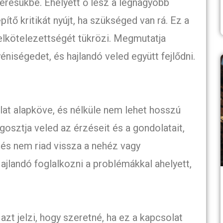
lérésükbe. Ehelyett ő lesz a legnagyobb
pítő kritikát nyújt, ha szükséged van rá. Ez a
lkötelezettségét tükrözi. Megmutatja
éniségedet, és hajlandó veled együtt fejlődni.
at alapköve, és nélküle nem lehet hosszú
gosztja veled az érzéseit és a gondolatait,
, és nem riad vissza a nehéz vagy
jlandó foglalkozni a problémákkal ahelyett,
azt jelzi, hogy szeretné, ha ez a kapcsolat