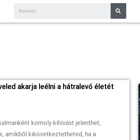
veled akarja leélni a hátralevő életét
kalmanként komoly kihívást jelenthet,
, amikből kikövetkeztetheted, ha a