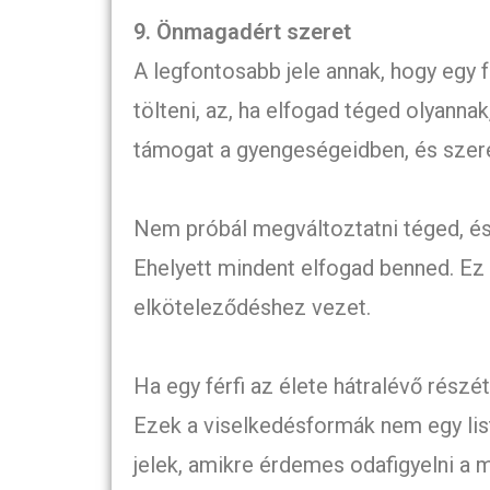
9. Önmagadért szeret
A legfontosabb jele annak, hogy egy f
tölteni, az, ha elfogad téged olyannak
támogat a gyengeségeidben, és szere
Nem próbál megváltoztatni téged, és
Ehelyett mindent elfogad benned. Ez a
elköteleződéshez vezet.
Ha egy férfi az élete hátralévő részét 
Ezek a viselkedésformák nem egy lista
jelek, amikre érdemes odafigyelni a 