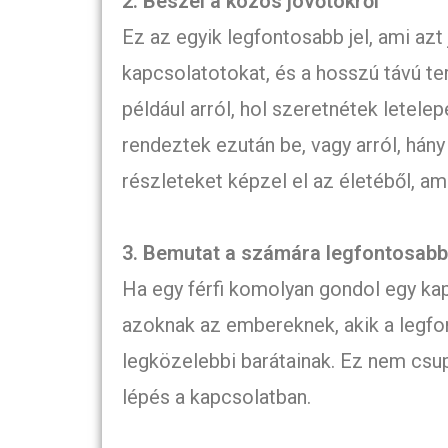
2. Beszél a közös jövőtökről
Ez az egyik legfontosabb jel, ami azt
kapcsolatotokat, és a hosszú távú te
például arról, hol szeretnétek letele
rendeztek ezután be, vagy arról, hány
részleteket képzel el az életéből, am
3. Bemutat a számára legfontosab
Ha egy férfi komolyan gondol egy kap
azoknak az embereknek, akik a legfo
legközelebbi barátainak. Ez nem csu
lépés a kapcsolatban.