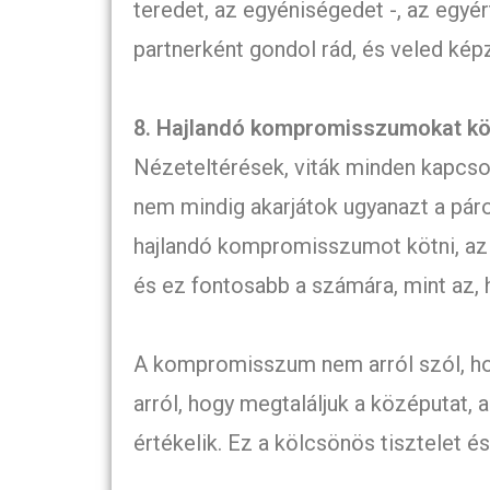
teredet, az egyéniségedet -, az egyé
partnerként gondol rád, és veled képze
8. Hajlandó kompromisszumokat kö
Nézeteltérések, viták minden kapcso
nem mindig akarjátok ugyanazt a párod
hajlandó kompromisszumot kötni, az az
és ez fontosabb a számára, mint az, 
A kompromisszum nem arról szól, hog
arról, hogy megtaláljuk a középutat, a
értékelik. Ez a kölcsönös tisztelet é