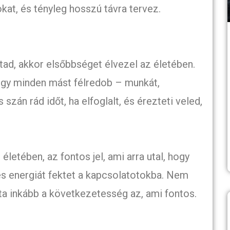
at, és tényleg hosszú távra tervez.
ntad, akkor elsőbbséget élvezel az életében.
ogy minden mást félredob – munkát,
szán rád időt, ha elfoglalt, és érezteti veled,
 életében, az fontos jel, ami arra utal, hogy
t és energiát fektet a kapcsolatotokba. Nem
ta inkább a következetesség az, ami fontos.