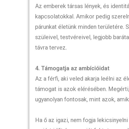
Az emberek társas lények, és identit
kapcsolatokkal. Amikor pedig szerel
párunkat életünk minden területére. Szó
szüleivel, testvéreivel, legjobb barát
távra tervez.
4. Támogatja az ambícióidat
Az a férfi, aki veled akarja leélni az
támogat is azok elérésében. Megérti,
ugyanolyan fontosak, mint azok, amik
Ha ő az igazi, nem fogja lekicsinyeln