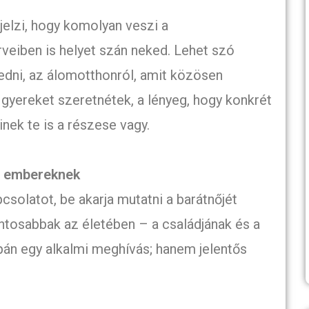
 jelzi, hogy komolyan veszi a
rveiben is helyet szán neked. Lehet szó
pedni, az álomotthonról, amit közösen
 gyereket szeretnétek, a lényeg, hogy konkrét
inek te is a részese vagy.
b embereknek
csolatot, be akarja mutatni a barátnőjét
ntosabbak az életében – a családjának és a
pán egy alkalmi meghívás; hanem jelentős