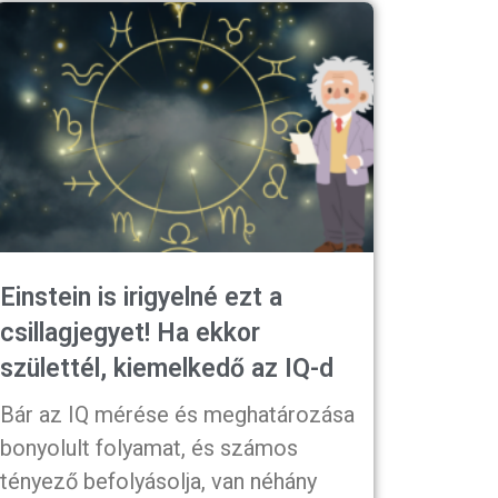
Einstein is irigyelné ezt a
csillagjegyet! Ha ekkor
születtél, kiemelkedő az IQ-d
Bár az IQ mérése és meghatározása
bonyolult folyamat, és számos
tényező befolyásolja, van néhány