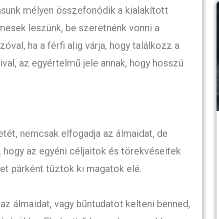
ásunk mélyen összefonódik a kialakított
mesek leszünk, be szeretnénk vonni a
val, ha a férfi alig várja, hogy találkozz a
aival, az egyértelmű jele annak, hogy hosszú
 életét, nemcsak elfogadja az álmaidat, de
 hogy az egyéni céljaitok és törekvéseitek
et párként tűztök ki magatok elé.
i az álmaidat, vagy bűntudatot kelteni benned,