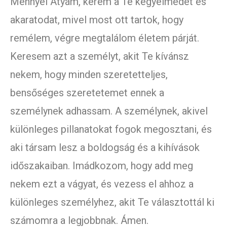
Mennyei Atyám, kérem a Te kegyelmedet és
akaratodat, mivel most ott tartok, hogy
remélem, végre megtalálom életem párját.
Keresem azt a személyt, akit Te kívánsz
nekem, hogy minden szeretetteljes,
bensőséges szeretetemet ennek a
személynek adhassam. A személynek, akivel
különleges pillanatokat fogok megosztani, és
aki társam lesz a boldogság és a kihívások
időszakaiban. Imádkozom, hogy add meg
nekem ezt a vágyat, és vezess el ahhoz a
különleges személyhez, akit Te választottál ki
számomra a legjobbnak. Ámen.