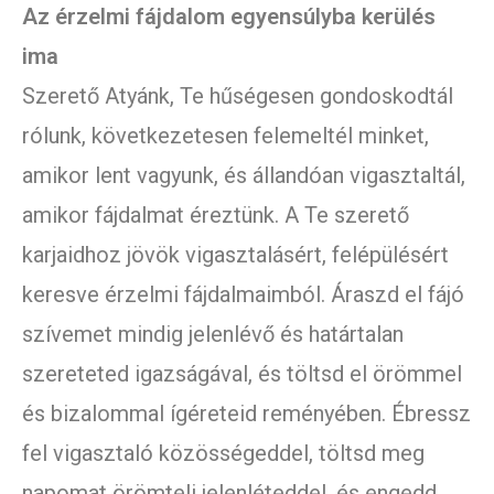
Az érzelmi fájdalom egyensúlyba kerülés
ima
Szerető Atyánk, Te hűségesen gondoskodtál
rólunk, következetesen felemeltél minket,
amikor lent vagyunk, és állandóan vigasztaltál,
amikor fájdalmat éreztünk. A Te szerető
karjaidhoz jövök vigasztalásért, felépülésért
keresve érzelmi fájdalmaimból. Áraszd el fájó
szívemet mindig jelenlévő és határtalan
szereteted igazságával, és töltsd el örömmel
és bizalommal ígéreteid reményében. Ébressz
fel vigasztaló közösségeddel, töltsd meg
napomat örömteli jelenléteddel, és engedd,