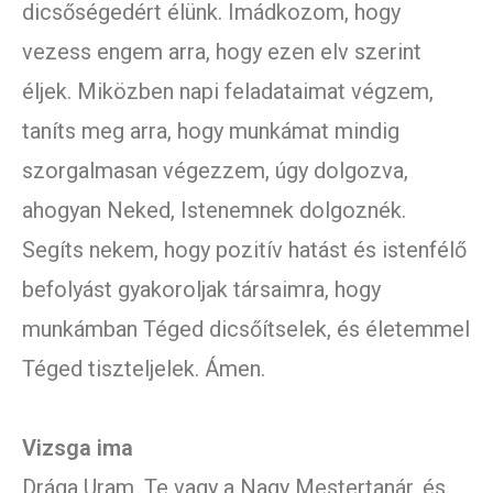
dicsőségedért élünk. Imádkozom, hogy
vezess engem arra, hogy ezen elv szerint
éljek. Miközben napi feladataimat végzem,
taníts meg arra, hogy munkámat mindig
szorgalmasan végezzem, úgy dolgozva,
ahogyan Neked, Istenemnek dolgoznék.
Segíts nekem, hogy pozitív hatást és istenfélő
befolyást gyakoroljak társaimra, hogy
munkámban Téged dicsőítselek, és életemmel
Téged tiszteljelek. Ámen.
Vizsga ima
Drága Uram, Te vagy a Nagy Mestertanár, és