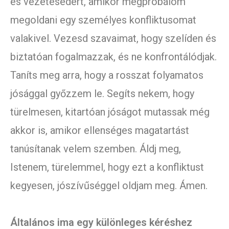
és vezetésedért, amikor megpróbálom
megoldani egy személyes konfliktusomat
valakivel. Vezesd szavaimat, hogy szelíden és
biztatóan fogalmazzak, és ne konfrontálódjak.
Taníts meg arra, hogy a rosszat folyamatos
jósággal győzzem le. Segíts nekem, hogy
türelmesen, kitartóan jóságot mutassak még
akkor is, amikor ellenséges magatartást
tanúsítanak velem szemben. Áldj meg,
Istenem, türelemmel, hogy ezt a konfliktust
kegyesen, jószívűséggel oldjam meg. Ámen.
Általános ima egy különleges kéréshez