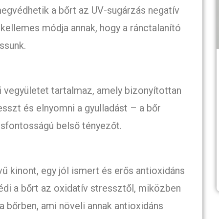
megvédhetik a bőrt az UV-sugárzás negatív
s kellemes módja annak, hogy a ránctalanító
ussunk.
ű vegyületet tartalmaz, amely bizonyítottan
resszt és elnyomni a gyulladást – a bőr
sfontosságú belső tényezőt.
 kinont, egy jól ismert és erős antioxidáns
i a bőrt az oxidatív stressztől, miközben
 bőrben, ami növeli annak antioxidáns