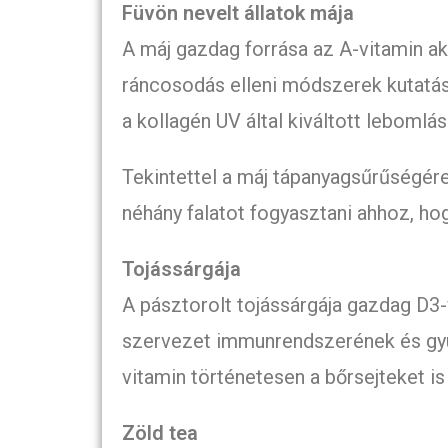
Füvön nevelt állatok mája
A máj gazdag forrása az A-vitamin ak
ráncosodás elleni módszerek kutatása
a kollagén UV által kiváltott lebomlás
Tekintettel a máj tápanyagsűrűségére
néhány falatot fogyasztani ahhoz, ho
Tojássárgája
A pásztorolt tojássárgája gazdag D3-
szervezet immunrendszerének és gy
vitamin történetesen a bőrsejteket i
Zöld tea