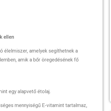
k ellen
ó élelmiszer, amelyek segíthetnek a
delemben, amik a bőr öregedésének fő
int egy alapvető étolaj.
zséges mennyiségű E-vitamint tartalmaz,