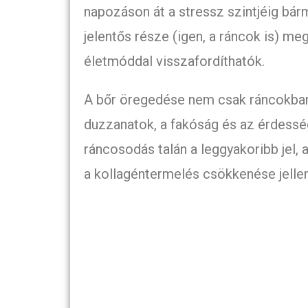
napozáson át a stressz szintjéig bárm
jelentős része (igen, a ráncok is) me
életmóddal visszafordíthatók.
A bőr öregedése nem csak ráncokban 
duzzanatok, a fakóság és az érdess
ráncosodás talán a leggyakoribb jel,
a kollagéntermelés csökkenése jelle