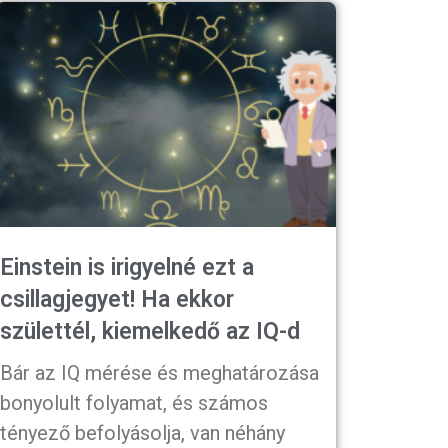
Einstein is irigyelné ezt a
csillagjegyet! Ha ekkor
születtél, kiemelkedő az IQ-d
Bár az IQ mérése és meghatározása
bonyolult folyamat, és számos
tényező befolyásolja, van néhány