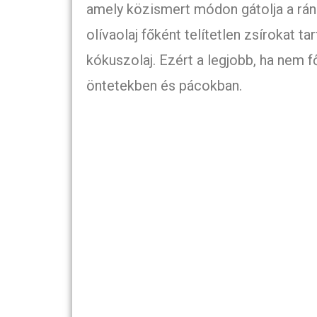
amely közismert módon gátolja a ránc
olívaolaj főként telítetlen zsírokat ta
kókuszolaj. Ezért a legjobb, ha nem 
öntetekben és pácokban.