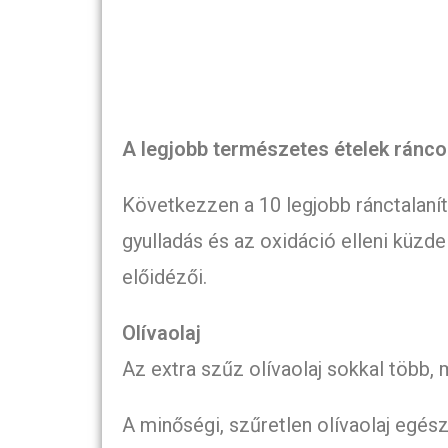
A legjobb természetes ételek ránco
Következzen a 10 legjobb ránctalanít
gyulladás és az oxidáció elleni küz
előidézői.
Olívaolaj
Az extra szűz olívaolaj sokkal több, m
A minőségi, szűretlen olívaolaj egés