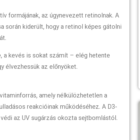
tív formájának, az úgynevezett retinolnak. A
 során kiderült, hogy a retinol képes gátolni
át.
, a kevés is sokat számít – elég hetente
gy élvezhessük az előnyöket.
vitaminforrás, amely nélkülözhetetlen a
ulladásos reakcióinak működéséhez. A D3-
s védi az UV sugárzás okozta sejtbomlástól.