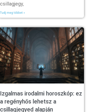
csillagjegy,
Tudj meg többet »
Izgalmas irodalmi horoszkóp: ez
a regényhős lehetsz a
csillagjegyed alapján