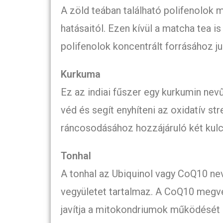
A zöld teában található polifenolok 
hatásaitól. Ezen kívül a matcha tea i
polifenolok koncentrált forrásához j
Kurkuma
Ez az indiai fűszer egy kurkumin nev
véd és segít enyhíteni az oxidatív st
ráncosodásához hozzájáruló két kulc
Tonhal
A tonhal az Ubiquinol vagy CoQ10 nevű
vegyületet tartalmaz. A CoQ10 megvéd
javítja a mitokondriumok működését a