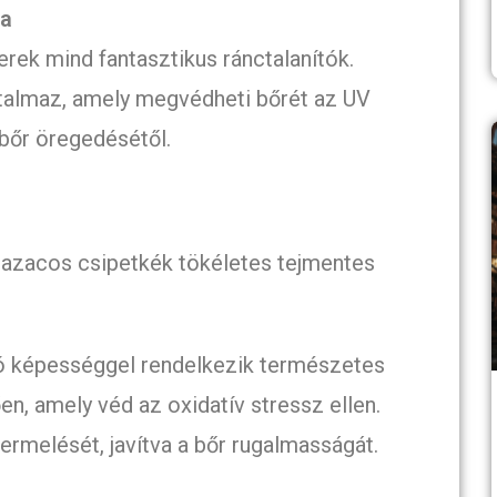
ya
rek mind fantasztikus ránctalanítók.
rtalmaz, amely megvédheti bőrét az UV
bőr öregedésétől.
 lazacos csipetkék tökéletes tejmentes
ító képességgel rendelkezik természetes
n, amely véd az oxidatív stressz ellen.
ermelését, javítva a bőr rugalmasságát.