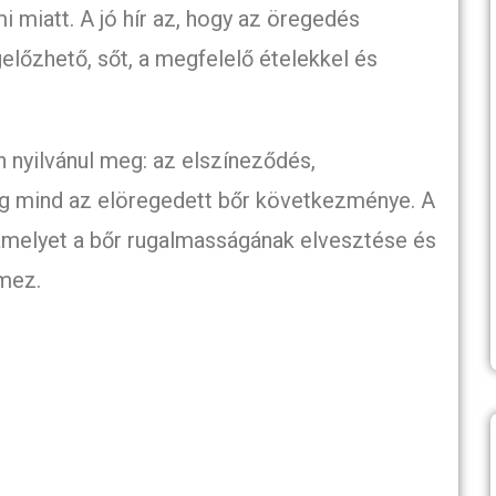
i miatt. A jó hír az, hogy az öregedés
gelőzhető, sőt, a megfelelő ételekkel és
nyilvánul meg: az elszíneződés,
ég mind az elöregedett bőr következménye. A
 amelyet a bőr rugalmasságának elvesztése és
mez.