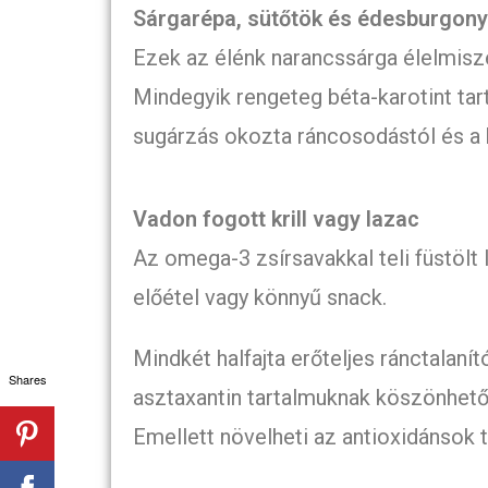
Sárgarépa, sütőtök és édesburgon
Ezek az élénk narancssárga élelmisze
Mindegyik rengeteg béta-karotint ta
sugárzás okozta ráncosodástól és a 
Vadon fogott krill vagy lazac
Az omega-3 zsírsavakkal teli füstölt
előétel vagy könnyű snack.
Mindkét halfajta erőteljes ránctalan
Shares
asztaxantin tartalmuknak köszönhetőe
Emellett növelheti az antioxidánsok t