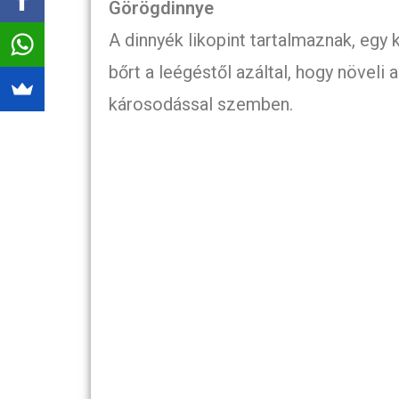
Görögdinnye
A dinnyék likopint tartalmaznak, egy 
bőrt a leégéstől azáltal, hogy növeli 
károsodással szemben.