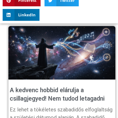
Pinterest
Twitter
LinkedIn
A kedvenc hobbid elárulja a
csillagjegyed! Nem tudod letagadni
Ez lehet a tökéletes szabadidős elfoglaltság
a születési dátumod alapján. A szabadidő