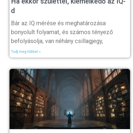
Ha ekkor születtél, kiemelkedő az IQ-
d
Bár az IQ mérése és meghatározása
bonyolult folyamat, és számos tényező
befolyásolja, van néhány csillagjegy,
Tudj meg többet »