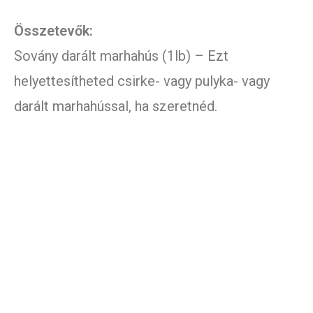
Összetevők:
Sovány darált marhahús (1lb) – Ezt
helyettesítheted csirke- vagy pulyka- vagy
darált marhahússal, ha szeretnéd.