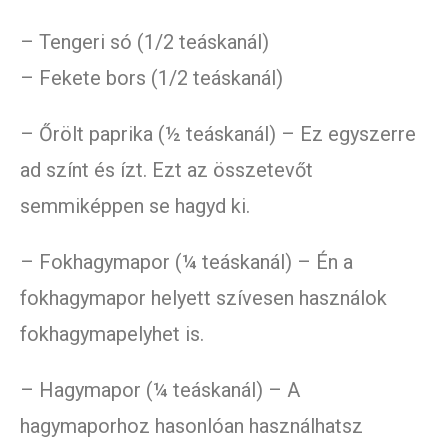
– Tengeri só (1/2 teáskanál)
– Fekete bors (1/2 teáskanál)
– Őrölt paprika (½ teáskanál) – Ez egyszerre
ad színt és ízt. Ezt az összetevőt
semmiképpen se hagyd ki.
– Fokhagymapor (¼ teáskanál) – Én a
fokhagymapor helyett szívesen használok
fokhagymapelyhet is.
– Hagymapor (¼ teáskanál) – A
hagymaporhoz hasonlóan használhatsz