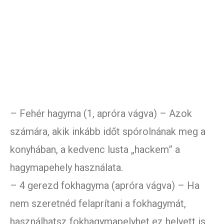
– Fehér hagyma (1, apróra vágva) – Azok
számára, akik inkább időt spórolnának meg a
konyhában, a kedvenc lusta „hackem” a
hagymapehely használata.
– 4 gerezd fokhagyma (apróra vágva) – Ha
nem szeretnéd felaprítani a fokhagymát,
használhatsz fokhagymapelyhet ez helyett is