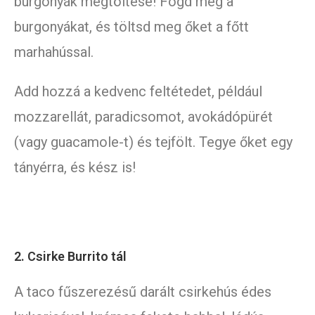
burgonyák megtöltése! Fogd meg a
burgonyákat, és töltsd meg őket a főtt
marhahússal.
Add hozzá a kedvenc feltétedet, például
mozzarellát, paradicsomot, avokádópürét
(vagy guacamole-t) és tejfölt. Tegye őket egy
tányérra, és kész is!
2. Csirke Burrito tál
A taco fűszerezésű darált csirkehús édes