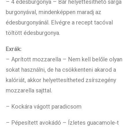
– 4 édesburgonya – Bár helyettesíthető sárga
burgonyával, mindenképpen maradj az
édesburgonyánál. Elvégre a recept tacóval
töltött édesburgonya.
Exrák:
– Aprított mozzarella – Nem kell belőle olyan
sokat használni, de ha csökkenteni akarod a
kalóriát, akkor helyettesítheted zsírszegény
mozzarella sajttal.
– Kockára vágott paradicsom
– Pépesített avokádó – Ízletes guacamole-t