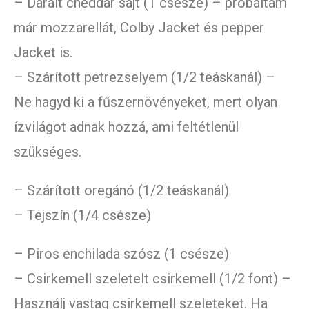
– Darált cheddar sajt (1 csésze) – próbáltam
már mozzarellát, Colby Jacket és pepper
Jacket is.
– Szárított petrezselyem (1/2 teáskanál) –
Ne hagyd ki a fűszernövényeket, mert olyan
ízvilágot adnak hozzá, ami feltétlenül
szükséges.
– Szárított oregánó (1/2 teáskanál)
– Tejszín (1/4 csésze)
– Piros enchilada szósz (1 csésze)
– Csirkemell szeletelt csirkemell (1/2 font) –
Használj vastag csirkemell szeleteket. Ha