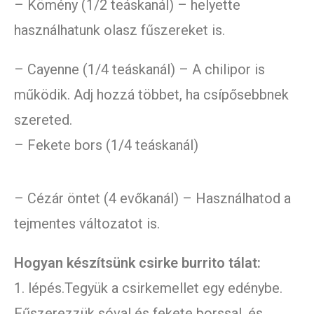
– Kömény (1/2 teáskanál) – helyette
használhatunk olasz fűszereket is.
– Cayenne (1/4 teáskanál) – A chilipor is
működik. Adj hozzá többet, ha csípősebbnek
szereted.
– Fekete bors (1/4 teáskanál)
– Cézár öntet (4 evőkanál) – Használhatod a
tejmentes változatot is.
Hogyan készítsünk csirke burrito tálat:
1. lépés.Tegyük a csirkemellet egy edénybe.
Fűszerezzük sóval és fekete borssal, és