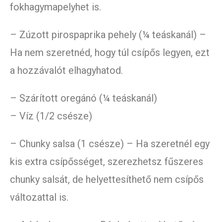
fokhagymapelyhet is.
– Zúzott pirospaprika pehely (¼ teáskanál) –
Ha nem szeretnéd, hogy túl csípős legyen, ezt
a hozzávalót elhagyhatod.
– Szárított oregánó (¼ teáskanál)
– Víz (1/2 csésze)
– Chunky salsa (1 csésze) – Ha szeretnél egy
kis extra csípősséget, szerezhetsz fűszeres
chunky salsát, de helyettesíthető nem csípős
változattal is.