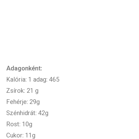
Adagonként:
Kalória: 1 adag: 465
Zsírok: 21 g
Fehérje: 29g
Szénhidrát: 42g
Rost: 10g
Cukor: 11g