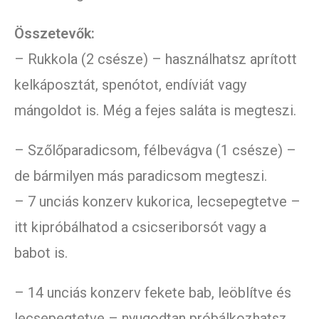
Összetevők:
– Rukkola (2 csésze) – használhatsz aprított
kelkáposztát, spenótot, endíviát vagy
mángoldot is. Még a fejes saláta is megteszi.
– Szőlőparadicsom, félbevágva (1 csésze) –
de bármilyen más paradicsom megteszi.
– 7 unciás konzerv kukorica, lecsepegtetve –
itt kipróbálhatod a csicseriborsót vagy a
babot is.
– 14 unciás konzerv fekete bab, leöblítve és
lecsepegtetve – nyugodtan próbálkozhatsz