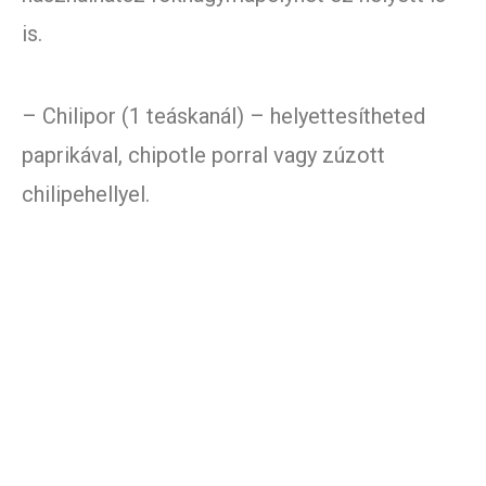
is.
– Chilipor (1 teáskanál) – helyettesítheted
paprikával, chipotle porral vagy zúzott
chilipehellyel.