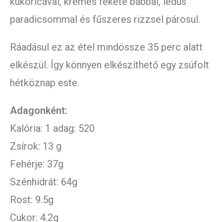
kukoricával, krémes fekete babbal, lédús
paradicsommal és fűszeres rizzsel párosul.
Ráadásul ez az étel mindössze 35 perc alatt
elkészül. Így könnyen elkészíthető egy zsúfolt
hétköznap este.
Adagonként:
Kalória: 1 adag: 520
Zsírok: 13 g
Fehérje: 37g
Szénhidrát: 64g
Rost: 9.5g
Cukor: 4.2g