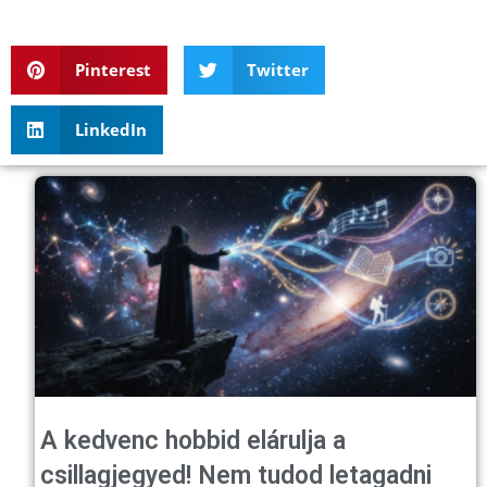
Pinterest
Twitter
LinkedIn
A kedvenc hobbid elárulja a
csillagjegyed! Nem tudod letagadni