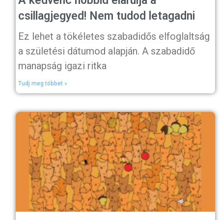
A kedvenc hobbid elárulja a
csillagjegyed! Nem tudod letagadni
Ez lehet a tökéletes szabadidős elfoglaltság
a születési dátumod alapján. A szabadidő
manapság igazi ritka
Tudj meg többet »