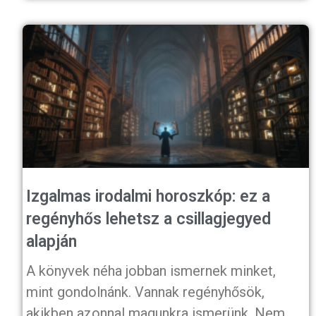
Izgalmas irodalmi horoszkóp: ez a
regényhős lehetsz a csillagjegyed
alapján
A könyvek néha jobban ismernek minket,
mint gondolnánk. Vannak regényhősök,
akikben azonnal magunkra ismerünk. Nem