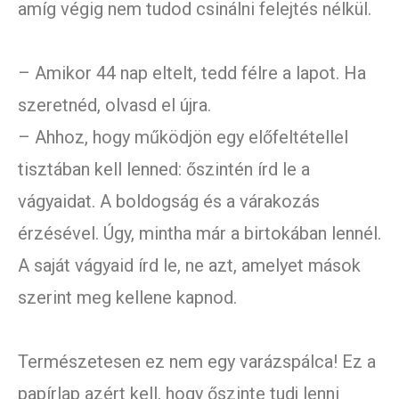
amíg végig nem tudod csinálni felejtés nélkül.
– Amikor 44 nap eltelt, tedd félre a lapot. Ha
szeretnéd, olvasd el újra.
– Ahhoz, hogy működjön egy előfeltétellel
tisztában kell lenned: őszintén írd le a
vágyaidat. A boldogság és a várakozás
érzésével. Úgy, mintha már a birtokában lennél.
A saját vágyaid írd le, ne azt, amelyet mások
szerint meg kellene kapnod.
Természetesen ez nem egy varázspálca! Ez a
papírlap azért kell, hogy őszinte tudj lenni