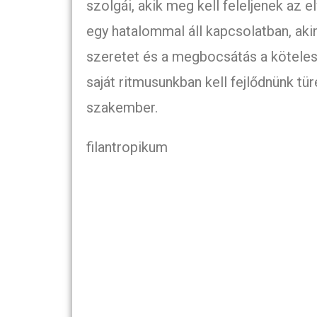
szolgái, akik meg kell feleljenek az e
egy hatalommal áll kapcsolatban, akine
szeretet és a megbocsátás a köteles
saját ritmusunkban kell fejlődnünk t
szakember.
filantropikum