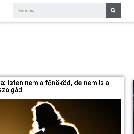
sa: Isten nem a főnököd, de nem is a
szolgád