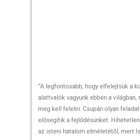
“A legfontosabb, hogy elfelejtsük a k
alattvalók vagyunk ebben a világban,
meg kell felelni. Csupán olyan felada
elősegítik a fejlődésünket. Hihetetle
az isteni hatalom elméletétől, mert 