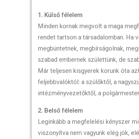
1. Külső félelem
Minden kornak megvolt a maga megfé
rendet tartson a társadalomban. Ha va
megbüntetnek, megbírságolnak, meg
szabad embernek születtünk, de szaba
Már teljesen kisgyerek korunk óta azt
feljebbvalóktól: a szülőktől, a nagyszü
intézményvezetőktől, a polgármestert
2. Belső félelem
Leginkább a megfelelési kényszer mi
viszonyítva nem vagyunk elég jók, el