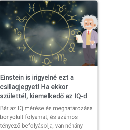
Einstein is irigyelné ezt a
csillagjegyet! Ha ekkor
születtél, kiemelkedő az IQ-d
Bár az IQ mérése és meghatározása
bonyolult folyamat, és számos
tényező befolyásolja, van néhány