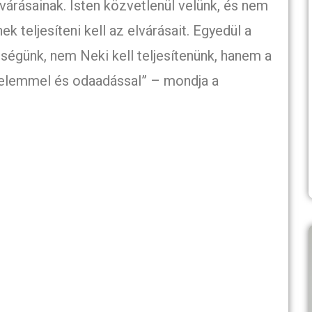
lvárásainak. Isten közvetlenül velünk, és nem
k teljesíteni kell az elvárásait. Egyedül a
ségünk, nem Neki kell teljesítenünk, hanem a
ürelemmel és odaadással” – mondja a