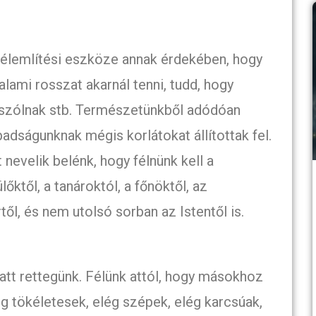
lemlítési eszköze annak érdekében, hogy
lami rosszat akarnál tenni, tudd, hogy
szólnak stb. Természetünkből adódóan
dságunknak mégis korlátokat állítottak fel.
 nevelik belénk, hogy félnünk kell a
lőktől, a tanároktól, a főnöktől, az
ől, és nem utolsó sorban az Istentől is.
att rettegünk. Félünk attól, hogy másokhoz
ég tökéletesek, elég szépek, elég karcsúak,