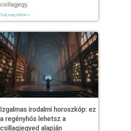
csillagjegy,
Tudj meg többet »
Izgalmas irodalmi horoszkóp: ez
a regényhős lehetsz a
csillagjegyed alapján