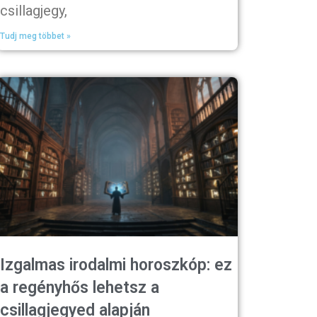
csillagjegy,
Tudj meg többet »
Izgalmas irodalmi horoszkóp: ez
a regényhős lehetsz a
csillagjegyed alapján