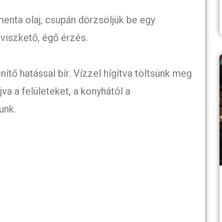
menta olaj, csupán dörzsöljük be egy
 viszkető, égő érzés.
nítő hatással bír. Vízzel hígítva töltsünk meg
jva a felületeket, a konyhától a
unk.