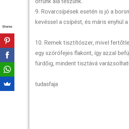
orrunk alá teszünk.
9. Rovarcsípések esetén is jó a bors
kevéssel a csípést, és máris enyhül a
Shares
10. Remek tisztítószer, mivel fertőtle
egy szórófejes flakont, így azzal befú
fürdőig, mindent tisztává varázsolhat
tudasfaja