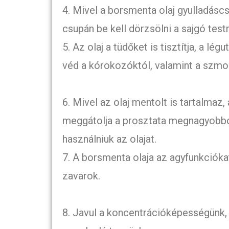
4. Mivel a borsmenta olaj gyulladáscsö
csupán be kell dörzsölni a sajgó test
5. Az olaj a tüdőket is tisztítja, a lé
véd a kórokozóktól, valamint a szmogt
6. Mivel az olaj mentolt is tartalmaz
meggátolja a prosztata megnagyobbod
használniuk az olajat.
7. A borsmenta olaja az agyfunkcióka
zavarok.
8. Javul a koncentrációképességünk, 