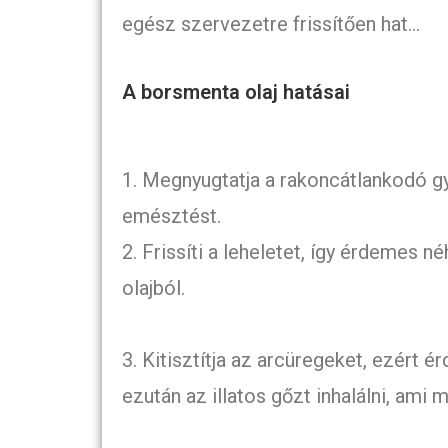
egész szervezetre frissítően hat…
A borsmenta olaj hatásai
1. Megnyugtatja a rakoncátlankodó gyom
emésztést.
2. Frissíti a leheletet, így érdemes 
olajból.
3. Kitisztítja az arcüregeket, ezért é
ezután az illatos gőzt inhalálni, ami mé