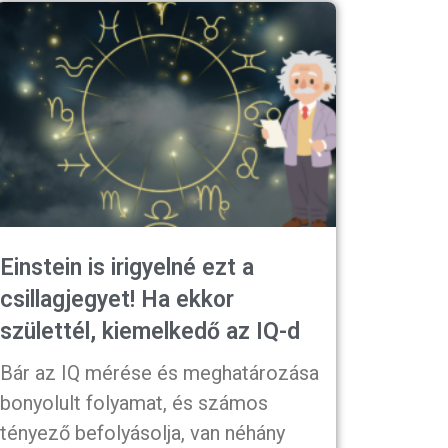
Einstein is irigyelné ezt a
csillagjegyet! Ha ekkor
születtél, kiemelkedő az IQ-d
Bár az IQ mérése és meghatározása
bonyolult folyamat, és számos
tényező befolyásolja, van néhány