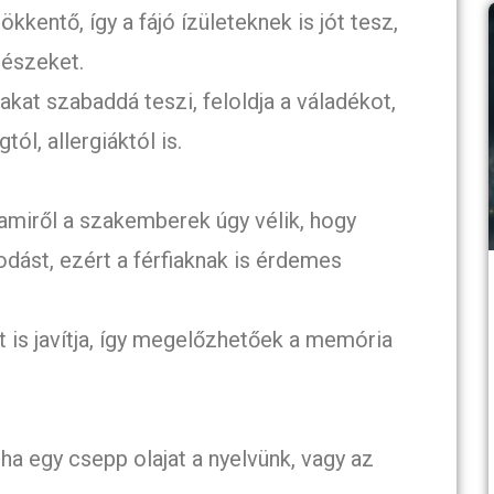
kkentő, így a fájó ízületeknek is jót tesz,
részeket.
gutakat szabaddá teszi, feloldja a váladékot,
ól, allergiáktól is.
, amiről a szakemberek úgy vélik, hogy
ást, ezért a férfiaknak is érdemes
t is javítja, így megelőzhetőek a memória
ha egy csepp olajat a nyelvünk, vagy az