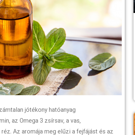
számtalan jótékony hatóanyag
min, az Omega 3 zsírsav, a vas,
réz. Az aromája meg elűzi a fejfájást és az