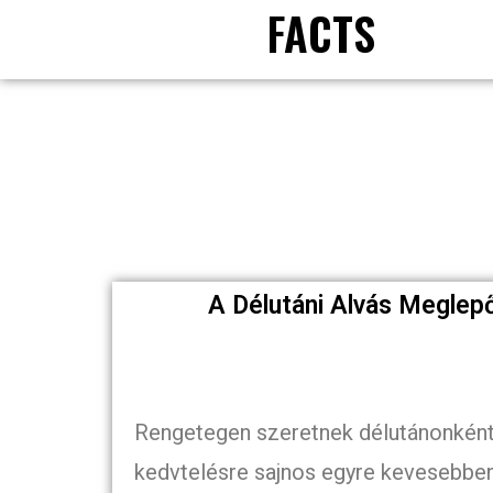
FACTS
A Délutáni Alvás Meglep
Rengetegen szeretnek délutánonként a
kedvtelésre sajnos egyre kevesebben 