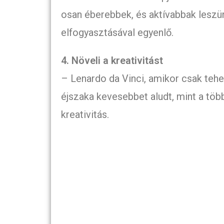
osan éberebbek, és aktívabbak leszü
elfogyasztásával egyenlő.
4. Növeli a kreativitást
– Lenardo da Vinci, amikor csak tehe
éjszaka kevesebbet aludt, mint a több
kreativitás.