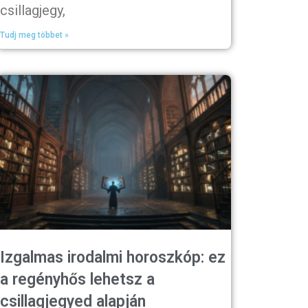
csillagjegy,
Tudj meg többet »
Izgalmas irodalmi horoszkóp: ez
a regényhős lehetsz a
csillagjegyed alapján