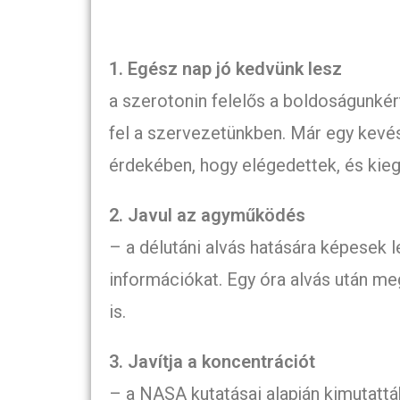
1. Egész nap jó kedvünk lesz
a szerotonin felelős a boldoságunkér
fel a szervezetünkben. Már egy kevés
érdekében, hogy elégedettek, és kie
2. Javul az agyműködés
– a délutáni alvás hatására képesek 
információkat. Egy óra alvás után m
is.
3. Javítja a koncentrációt
– a NASA kutatásai alapján kimutattá