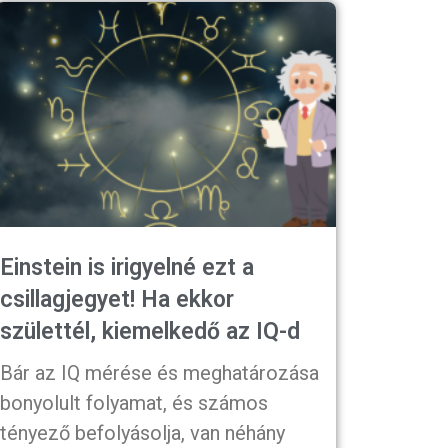
Einstein is irigyelné ezt a
csillagjegyet! Ha ekkor
születtél, kiemelkedő az IQ-d
Bár az IQ mérése és meghatározása
bonyolult folyamat, és számos
tényező befolyásolja, van néhány