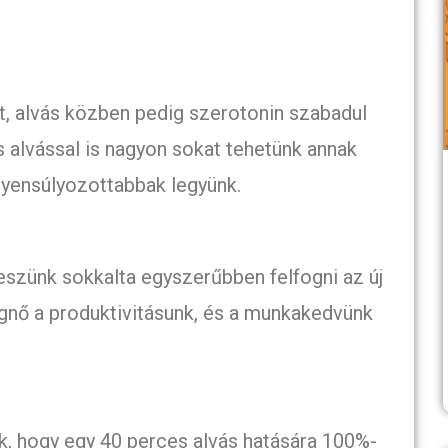
t, alvás közben pedig szerotonin szabadul
 alvással is nagyon sokat tehetünk annak
gyensúlyozottabbak legyünk.
leszünk sokkalta egyszerűbben felfogni az új
egnő a produktivitásunk, és a munkakedvünk
k, hogy egy 40 perces alvás hatására 100%-