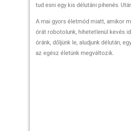
tud esni egy kis délutáni pihenés. Utá
A mai gyors életmód miatt, amikor 
órát robotolunk, hihetetlenül kevés i
óránk, dőljünk le, aludjunk délután, e
az egész életünk megváltozik.