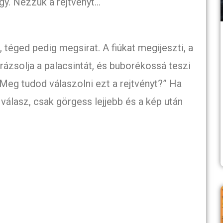
gy. Nézzük a rejtvényt…
 téged pedig megsirat. A fiúkat megijeszti, a
arázsolja a palacsintát, és buborékossá teszi
Meg tudod válaszolni ezt a rejtvényt?” Ha
válasz, csak görgess lejjebb és a kép után