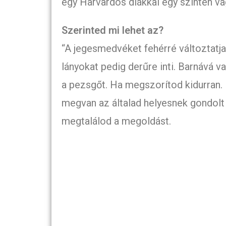
egy Harvardos diákkal egy szinten va
Szerinted mi lehet az?
“A jegesmedvéket fehérré változtatja,
lányokat pedig derűre inti. Barnává v
a pezsgőt. Ha megszorítod kidurran. 
megvan az általad helyesnek gondolt 
megtalálod a megoldást.