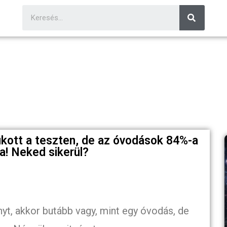
kott a teszten, de az óvodások 84%-a
a! Neked sikerül?
nyt, akkor butább vagy, mint egy óvodás, de