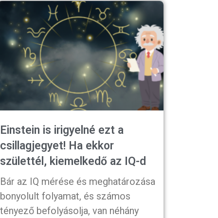
Einstein is irigyelné ezt a
csillagjegyet! Ha ekkor
születtél, kiemelkedő az IQ-d
Bár az IQ mérése és meghatározása
bonyolult folyamat, és számos
tényező befolyásolja, van néhány