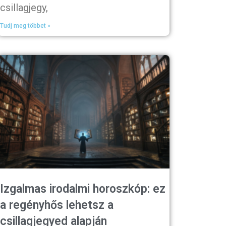
csillagjegy,
Tudj meg többet »
Izgalmas irodalmi horoszkóp: ez
a regényhős lehetsz a
csillagjegyed alapján