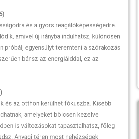
6)
sságodra és a gyors reagálóképességedre.
ódik, amivel új irányba indulhatsz, különösen
n próbálj egyensúlyt teremteni a szórakozás
szerűen bánsz az energiáiddal, ez az
)
k és az otthon kerülhet fókuszba. Kisebb
dhatnak, amelyeket bölcsen kezelve
dben is változásokat tapasztalhatsz, főleg
aladsz. Anyagi téren most nehézségek