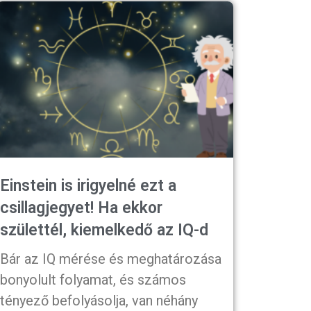
Einstein is irigyelné ezt a
csillagjegyet! Ha ekkor
születtél, kiemelkedő az IQ-d
Bár az IQ mérése és meghatározása
bonyolult folyamat, és számos
tényező befolyásolja, van néhány