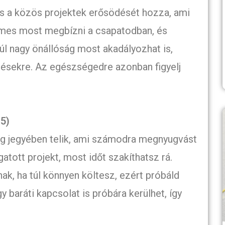
és a közös projektek erősödését hozza, ami
demes most megbízni a csapatodban, és
l nagy önállóság most akadályozhat is,
elzésekre. Az egészségedre azonban figyelj
15)
ság jegyében telik, ami számodra megnyugvást
atott projekt, most időt szakíthatsz rá.
, ha túl könnyen költesz, ezért próbáld
y baráti kapcsolat is próbára kerülhet, így