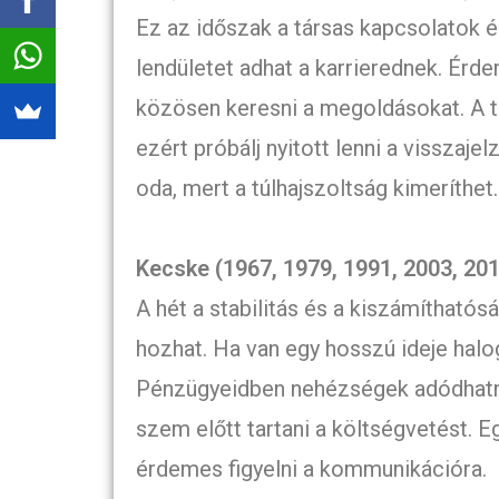
Ez az időszak a társas kapcsolatok 
lendületet adhat a karrierednek. Ér
közösen keresni a megoldásokat. A tú
ezért próbálj nyitott lenni a visszaj
oda, mert a túlhajszoltság kimeríthet.
Kecske (1967, 1979, 1991, 2003, 20
A hét a stabilitás és a kiszámítható
hozhat. Ha van egy hosszú ideje halog
Pénzügyeidben nehézségek adódhatnak
szem előtt tartani a költségvetést. Eg
érdemes figyelni a kommunikációra.