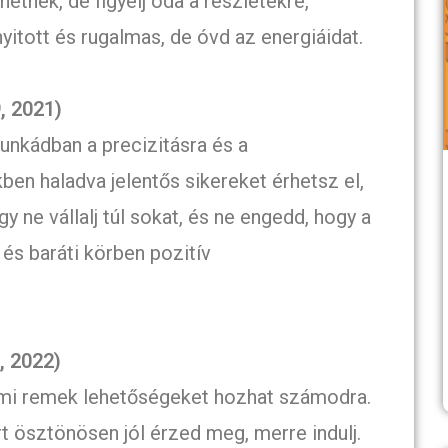
hetnek, de figyelj oda a részletekre,
nyitott és rugalmas, de óvd az energiáidat.
, 2021)
nkádban a precizitásra és a
ben haladva jelentős sikereket érhetsz el,
y ne vállalj túl sokat, és ne engedd, hogy a
 és baráti körben pozitív
, 2022)
 ami remek lehetőségeket hozhat számodra.
t ösztönösen jól érzed meg, merre indulj.