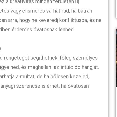
ez a kreativitás minden területen új
etés vagy elismerés várhat rád, ha bátran
n arra, hogy ne keveredj konfliktusba, és ne
eidben érdemes óvatosnak lenned.
)
 rengeteget segíthetnek, főleg személyes
yelned, és meghallani az intuíciód hangját.
rhatja a múltat, de ha bölcsen kezeled,
anyagi szerencse is érhet, ha óvatosan