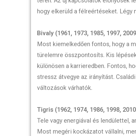
téren. Az új kapcsolatok előnyösek le
hogy elkerüld a félreértéseket. Légy 
Bivaly (1961, 1973, 1985, 1997, 2009
Most kiemelkedően fontos, hogy a mu
türelemre összpontosíts. Kis lépések
különösen a karrieredben. Fontos, hog
stressz átvegye az irányítást. Családi
változások várhatók.
Tigris (1962, 1974, 1986, 1998, 2010
Tele vagy energiával és lendülettel,
Most megéri kockázatot vállalni, mer