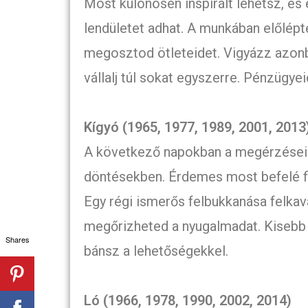
Most különösen inspirált lehetsz, és 
lendületet adhat. A munkában előlépt
megosztod ötleteidet. Vigyázz azonba
vállalj túl sokat egyszerre. Pénzügy
Kígyó (1965, 1977, 1989, 2001, 2013
A következő napokban a megérzéseid
döntésekben. Érdemes most befelé fig
Egy régi ismerős felbukkanása felkava
megőrizheted a nyugalmadat. Kisebb 
Shares
bánsz a lehetőségekkel.
Ló (1966, 1978, 1990, 2002, 2014)