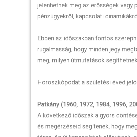
jelenhetnek meg az erősségek vagy p
pénzügyekről, kapcsolati dinamikákró
Ebben az időszakban fontos szerephez 
rugalmasság, hogy minden jegy megtalá
meg, milyen útmutatások segíthetnek
Horoszkópodat a születési éved jelöl
Patkány (1960, 1972, 1984, 1996, 20
A következő időszak a gyors döntése
és megérzéseid segítenek, hogy meglá